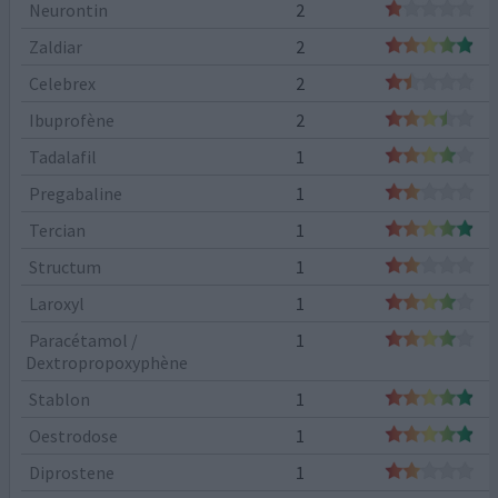
Neurontin
2
Zaldiar
2
Celebrex
2
Ibuprofène
2
Tadalafil
1
Pregabaline
1
Tercian
1
Structum
1
Laroxyl
1
Paracétamol /
1
Dextropropoxyphène
Stablon
1
Oestrodose
1
Diprostene
1