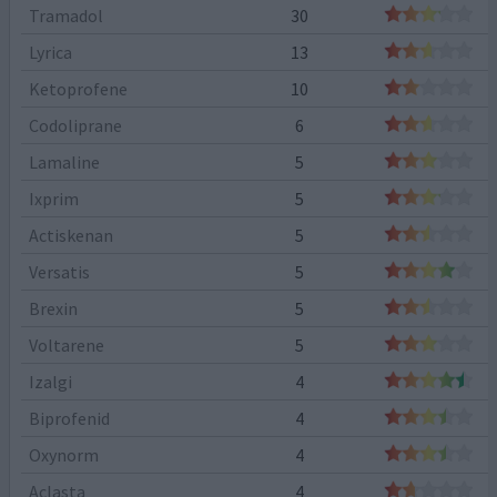
Tramadol
30
Lyrica
13
Ketoprofene
10
Codoliprane
6
Lamaline
5
Ixprim
5
Actiskenan
5
Versatis
5
Brexin
5
Voltarene
5
Izalgi
4
Biprofenid
4
Oxynorm
4
Aclasta
4