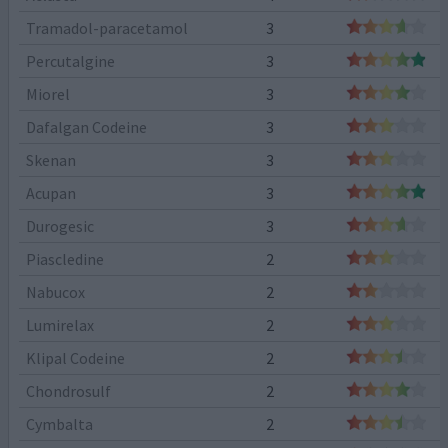
Tramadol-paracetamol
3
Percutalgine
3
Miorel
3
Dafalgan Codeine
3
Skenan
3
Acupan
3
Durogesic
3
Piascledine
2
Nabucox
2
Lumirelax
2
Klipal Codeine
2
Chondrosulf
2
Cymbalta
2