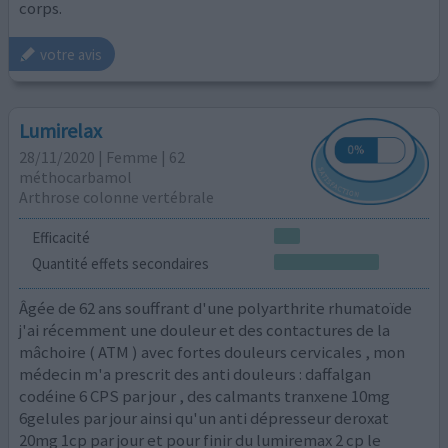
corps.
votre avis
Lumirelax
28/11/2020 | Femme | 62
méthocarbamol
Arthrose colonne vertébrale
Efficacité
Quantité effets secondaires
Âgée de 62 ans souffrant d'une polyarthrite rhumatoïde
j'ai récemment une douleur et des contactures de la
mâchoire ( ATM ) avec fortes douleurs cervicales , mon
médecin m'a prescrit des anti douleurs : daffalgan
codéine 6 CPS par jour , des calmants tranxene 10mg
6gelules par jour ainsi qu'un anti dépresseur deroxat
20mg 1cp par jour et pour finir du lumiremax 2 cp le