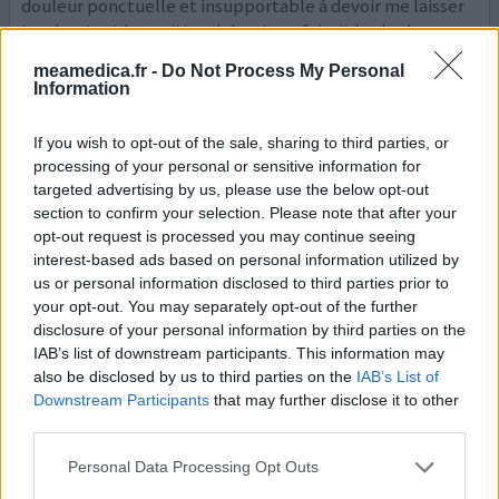
douleur ponctuelle et insupportable à devoir me laisser
tomber tant la position debout me faisait hurler Les
douleurs sont devenues quotidiennes après le moindre
meamedica.fr -
Do Not Process My Personal
effort ou une mauvaise position pendant la nuit. J
Information
essayais de me mettre à 4 pattes et lentement et pr
...lire
la suite
If you wish to opt-out of the sale, sharing to third parties, or
processing of your personal or sensitive information for
votre avis
targeted advertising by us, please use the below opt-out
section to confirm your selection. Please note that after your
opt-out request is processed you may continue seeing
interest-based ads based on personal information utilized by
Izalgi
us or personal information disclosed to third parties prior to
17/11/2021 | Femme | 76
your opt-out. You may separately opt-out of the further
paracétamol / opium
disclosure of your personal information by third parties on the
Arthrose colonne vertébrale
IAB’s list of downstream participants. This information may
also be disclosed by us to third parties on the
IAB’s List of
Efficacité
Downstream Participants
that may further disclose it to other
Quantité effets secondaires
third parties.
Bonjour, Parfois et surtout en Hiver, je des douleurs au
Personal Data Processing Opt Outs
bas du dos et des sciatiques ds les Jambes. Je prends en