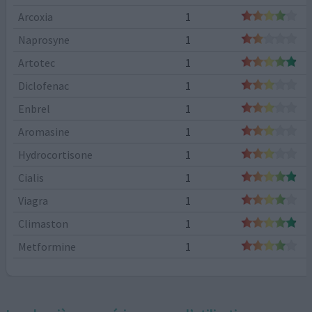
Arcoxia
1
Naprosyne
1
Artotec
1
Diclofenac
1
Enbrel
1
Aromasine
1
Hydrocortisone
1
Cialis
1
Viagra
1
Climaston
1
Metformine
1