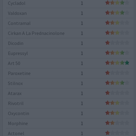
Cycladol
1
Valdoxan
1
Contramal
1
Cirkan A La Prednacinolone
1
Dicodin
1
Eupressyl
1
Art 50
1
Paroxetine
1
Stilnox
1
Atarax
1
Rivotril
1
Oxycontin
1
Morphine
1
Actonel
1