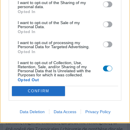
I want to opt-out of the Sharing of my
mi-journée et le soir 1 cachet IBUPROFENE. Par Période
personal data.
ce n'est pas suffisant, Je prends un Cachet de IZAGI, qui
Opted In
me soulage. J'en Prends 2 à 3 Soirs de suite et j'arrête, je
n'ai plus de Douleurs de sciatiques.
I want to opt-out of the Sale of my
Personal Data.
Opted In
votre avis
I want to opt-out of processing my
Personal Data for Targeted Advertising.
Opted In
Rivotril
I want to opt-out of Collection, Use,
19/09/2021 | Homme | 73
Retention, Sale, and/or Sharing of my
Personal Data that Is Unrelated with the
clonazépam
Purposes for which it was collected.
Arthrose colonne vertébrale
Opted Out
Efficacité
CONFIRM
Quantité effets secondaires
bonjour, j'ai lu beaucoup de commentaire mai aucun ne
Data Deletion
Data Access
Privacy Policy
parle du Rivotril et la conduite de véhicule voiture,
camion, Angin de chantier, qui peut me renseigner, j'ai
été opéré des 7 cervicales ( chirurgie de prothèse discale