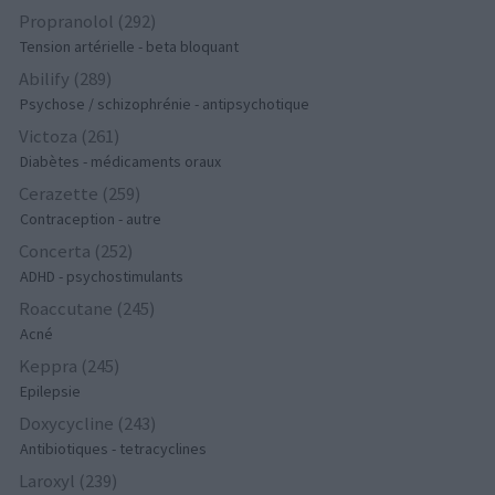
Propranolol (292)
Tension artérielle - beta bloquant
Abilify (289)
Psychose / schizophrénie - antipsychotique
Victoza (261)
Diabètes - médicaments oraux
Cerazette (259)
Contraception - autre
Concerta (252)
ADHD - psychostimulants
Roaccutane (245)
Acné
Keppra (245)
Epilepsie
Doxycycline (243)
Antibiotiques - tetracyclines
Laroxyl (239)