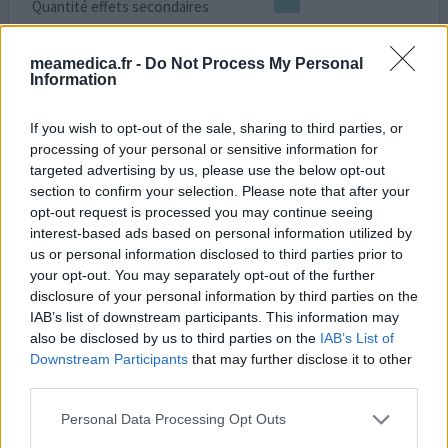
Quantité effets secondaires
J’ai commencé hier soir 25mg réveil à 04h 30 arrive plus à
meamedica.fr -
Do Not Process My Personal
me rendormir pourtant pris 1/4 de lexomil . Je baisse le
Information
lexomil de moitié depuis 2 jours peut être sa . Je prend
temerit 2.5 le matin pour hypertension . J’ai toujour étais
If you wish to opt-out of the sale, sharing to third parties, or
hypersensible anxieux panique et angoisse En avril
processing of your personal or sensitive information for
problème avec travail mis en arrêt maladie par
targeted advertising by us, please use the below opt-out
psychiatre puis septembre découverte t
...lire la suite
section to confirm your selection. Please note that after your
opt-out request is processed you may continue seeing
votre avis
interest-based ads based on personal information utilized by
us or personal information disclosed to third parties prior to
your opt-out. You may separately opt-out of the further
disclosure of your personal information by third parties on the
Lamictal
IAB’s list of downstream participants. This information may
09/12/2025 | Femme | 36
also be disclosed by us to third parties on the
IAB’s List of
lamotrigine
Downstream Participants
that may further disclose it to other
Trouble bipolaire / trouble mani dépressif
third parties.
Efficacité
Personal Data Processing Opt Outs
Quantité effets secondaires