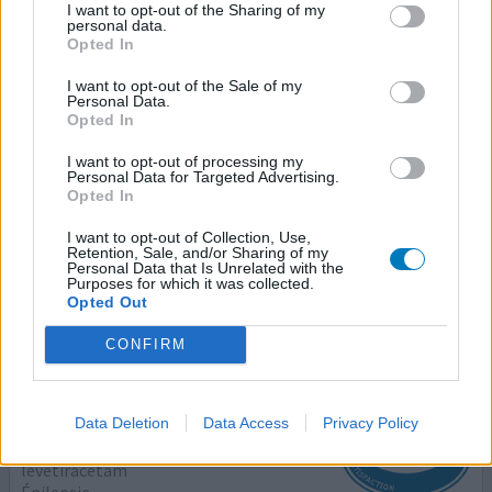
I want to opt-out of the Sharing of my
Effets indésirables
personal data.
Opted In
insomnie
symptômes pseudo-grippaux
taches sur le visage
I want to opt-out of the Sale of my
Personal Data.
Opted In
[Bonjour, je me permets juste de vous dire faire attention
au sommeil car j’ai été dans la même situation avec un
I want to opt-out of processing my
Personal Data for Targeted Advertising.
sevrage de la quétiapine et l’introduction du lamictal qui
Opted In
n’est clairement pas aidant sur ce point. Le sommeil est
indispensable. Si vous dormez 5 h par nuit cela ne tiendra
I want to opt-out of Collection, Use,
Retention, Sale, and/or Sharing of my
pas sur la durée, il y a des sérieux risques de
Personal Data that Is Unrelated with the
décompensation après avec le systeme
...lire la suite
Purposes for which it was collected.
Opted Out
votre avis
CONFIRM
Keppra
Data Deletion
Data Access
Privacy Policy
23/11/2025 | Homme | 71
lévétiracetam
Épilepsie