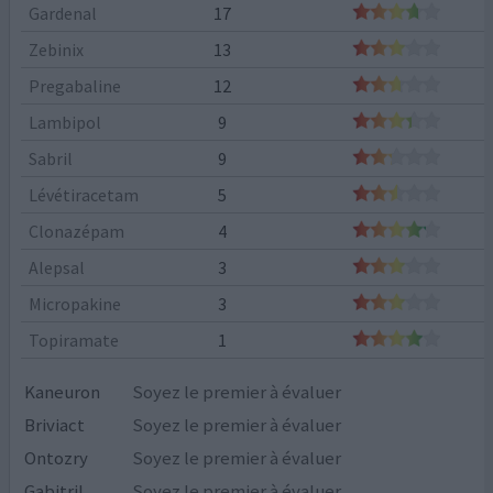
Gardenal
17
Zebinix
13
Pregabaline
12
Lambipol
9
Sabril
9
Lévétiracetam
5
Clonazépam
4
Alepsal
3
Micropakine
3
Topiramate
1
Kaneuron
Soyez le premier à évaluer
Briviact
Soyez le premier à évaluer
Ontozry
Soyez le premier à évaluer
Gabitril
Soyez le premier à évaluer