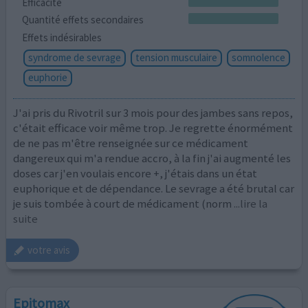
Efficacité
Quantité effets secondaires
Effets indésirables
syndrome de sevrage
tension musculaire
somnolence
euphorie
J'ai pris du Rivotril sur 3 mois pour des jambes sans repos,
c'était efficace voir même trop. Je regrette énormément
de ne pas m'être renseignée sur ce médicament
dangereux qui m'a rendue accro, à la fin j'ai augmenté les
doses car j'en voulais encore +, j'étais dans un état
euphorique et de dépendance. Le sevrage a été brutal car
je suis tombée à court de médicament (norm
...lire la
suite
votre avis
Epitomax