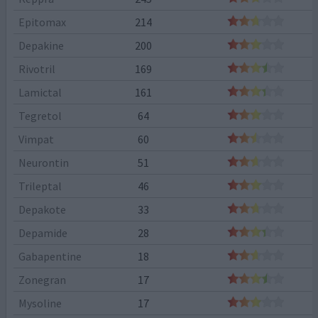
Epitomax
214
Depakine
200
Rivotril
169
Lamictal
161
Tegretol
64
Vimpat
60
Neurontin
51
Trileptal
46
Depakote
33
Depamide
28
Gabapentine
18
Zonegran
17
Mysoline
17