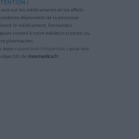
TENTION !
 avis sur les médicaments et les effets
condaires dépendent de la personne
ilisant le médicament. Demandez
jours conseil à votre médecin traitant ou
tre pharmacien.
r aussi «
questions fréquentes
» pour voir
 objectifs de
meamedica.fr
.