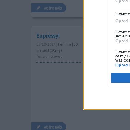
Opted 
votre avis
I want t
Opted 
I want 
Eupressyl
Advertis
Opted 
15/10/2024 | Femme | 59
urapidil (30mg)
I want t
of my P
Tension élevée
was col
Opted 
votre avis