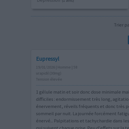
Dépression
(1 avis)
Trier 
Eupressyl
19/01/2026 | Homme | 58
urapidil (30mg)
Tension élevée
1 gélule matin et soir donc dose minimale mai
difficiles : endormissement très long, agitatio
énervement, réveils fréquents et donc très 
sommeil par nuit. La journée forcément fatig
énervé... Palpitations et tachychardie dans le
qui suivent chaque prise. Peu d'effets sur la t