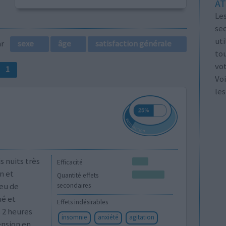
AT
Les
se
ut
par
sexe
âge
satisfaction générale
tou
vo
1
Voi
les
s nuits très
Efficacité
n et
Quantité effets
peu de
secondaires
ué et
Effets indésirables
s 2 heures
insomnie
anxiété
agitation
ension en