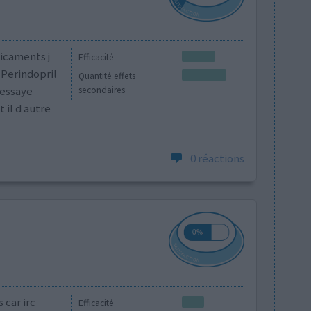
dicaments j
Efficacité
 Perindopril
Quantité effets
 essaye
secondaires
 il d autre
0 réactions
 car irc
Efficacité