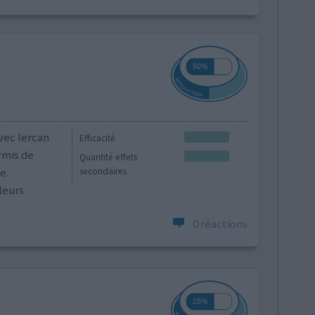
vec lercan
Efficacité
rmis de
Quantité effets
e.
secondaires
leurs
0 réactions