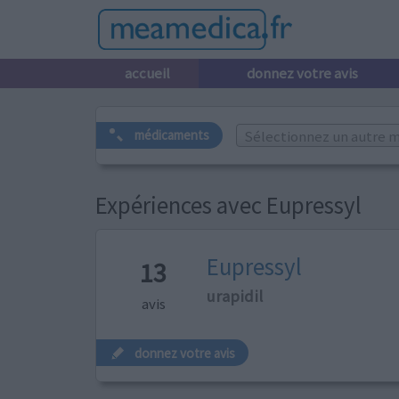
accueil
donnez votre avis
Sélectionnez un autre m
médicaments
Expériences avec Eupressyl
Eupressyl
13
urapidil
avis
donnez votre avis