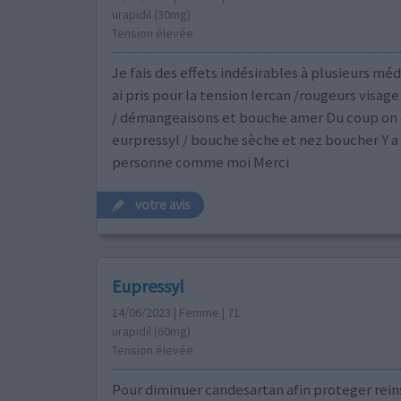
urapidil (30mg)
Tension élevée
Je fais des effets indésirables à plusieurs mé
ai pris pour la tension lercan /rougeurs visage
/ démangeaisons et bouche amer Du coup on
eurpressyl / bouche sèche et nez boucher Y a t
personne comme moi Merci
votre avis
Eupressyl
14/06/2023 | Femme | 71
urapidil (60mg)
Tension élevée
Pour diminuer candesartan afin proteger reins