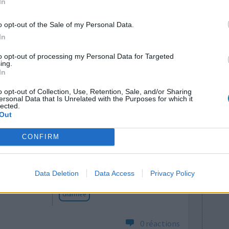
In
0 réactions
o opt-out of the Sale of my Personal Data.
In
to opt-out of processing my Personal Data for Targeted
ing.
In
o opt-out of Collection, Use, Retention, Sale, and/or Sharing
ersonal Data that Is Unrelated with the Purposes for which it
lected.
Out
Efficacité
Quantité effets
CONFIRM
secondaires
Effets indésirables
Data Deletion
Data Access
Privacy Policy
maux de tête sévères
vertiges
diarrhée
0 réactions