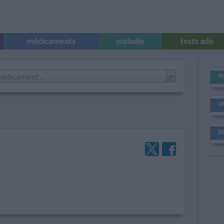
médicaments
maladie
tests adn
m
édicament...
o
p