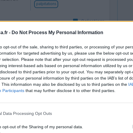
palpitations
0 réactions
.fr -
Do Not Process My Personal Information
to opt-out of the sale, sharing to third parties, or processing of your per
formation for targeted advertising by us, please use the below opt-out s
r selection. Please note that after your opt-out request is processed y
eing interest-based ads based on personal information utilized by us or
disclosed to third parties prior to your opt-out. You may separately opt-
losure of your personal information by third parties on the IAB’s list of
ours
Efficacité
. This information may also be disclosed by us to third parties on the
IA
uveau
Quantité effets
Participants
that may further disclose it to other third parties.
réveils
secondaires
t et
Effets indésirables
icace et que
l Data Processing Opt Outs
insomnie
maux de tête répétés
fatigue
o opt-out of the Sharing of my personal data.