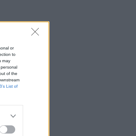
sonal or
ection to
ou may
 personal
out of the
 downstream
B’s List of