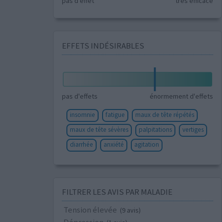
pas d'effet
très efficace
EFFETS INDÉSIRABLES
pas d'effets
énormement d'effets
insomnie
fatigue
maux de tête répétés
maux de tête sévères
palpitations
vertiges
diarrhée
anxiété
agitation
FILTRER LES AVIS PAR MALADIE
Tension élevée
(9 avis)