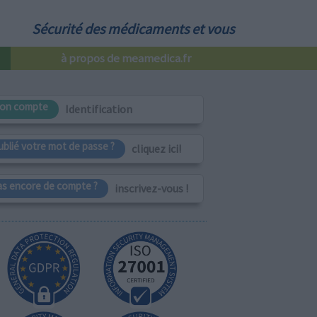
Sécurité des médicaments et vous
à propos de meamedica.fr
on compte
Identification
ublié votre mot de passe ?
cliquez ici!
as encore de compte ?
inscrivez-vous !