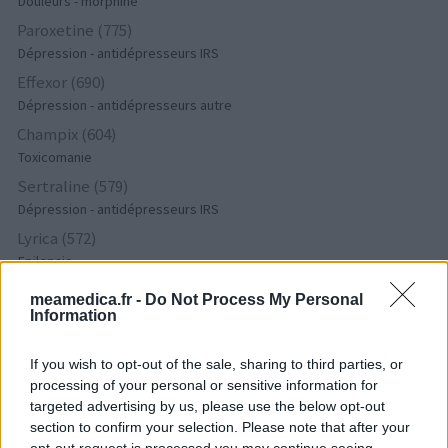
Douleurs - morphine
Paroxetine (775)
Dépression - antidépresseurs IRS
Effexor (690)
Dépression - antidépresseurs autre
Champix (604)
Toxicomanie
Sertraline (579)
Dépression - antidépresseurs IRS
Lyrica (572)
Epilepsie
Simvastatine (510)
meamedica.fr -
Do Not Process My Personal
Cholestérol
Information
Amoxicilline (509)
If you wish to opt-out of the sale, sharing to third parties, or
Antibiotiques - pénicillines à large spectre
processing of your personal or sensitive information for
Seroplex (424)
targeted advertising by us, please use the below opt-out
Dépression - antidépresseurs IRS
section to confirm your selection. Please note that after your
Cymbalta (418)