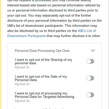
opt-out request is processed you may continue seeing
Dépression - antidépresseurs autre
interest-based ads based on personal information utilized by
us or personal information disclosed to third parties prior to
Tamoxifene (386)
your opt-out. You may separately opt-out of the further
Cancer - hormones et antihormones
disclosure of your personal information by third parties on the
Crestor (366)
IAB’s list of downstream participants. This information may
Cholestérol
also be disclosed by us to third parties on the
IAB’s List of
Downstream Participants
that may further disclose it to other
Deroxat (366)
third parties.
Dépression - antidépresseurs IRS
Citalopram (358)
Personal Data Processing Opt Outs
Dépression - antidépresseurs IRS
I want to opt-out of the Sharing of my
Metformine (357)
personal data.
Opted In
Diabètes - médicaments oraux
Pyostacine (311)
I want to opt-out of the Sale of my
Personal Data.
Antibiotiques - autre
Opted In
Bisoprolol (300)
I want to opt-out of processing my
Tension artérielle - beta bloquant
Personal Data for Targeted Advertising.
Tahor (299)
Opted In
Cholestérol