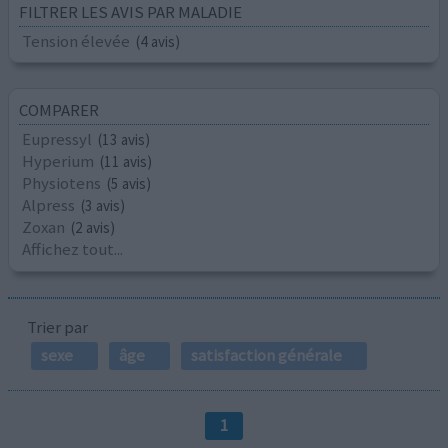
FILTRER LES AVIS PAR MALADIE
Tension élevée
(4 avis)
COMPARER
Eupressyl
(13 avis)
Hyperium
(11 avis)
Physiotens
(5 avis)
Alpress
(3 avis)
Zoxan
(2 avis)
Affichez tout...
Trier par
sexe
âge
satisfaction générale
1