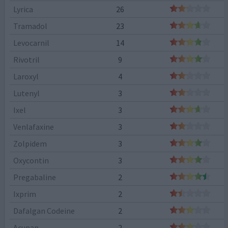
Lyrica
26
Tramadol
23
Levocarnil
14
Rivotril
9
Laroxyl
4
Lutenyl
3
Ixel
3
Venlafaxine
3
Zolpidem
3
Oxycontin
3
Pregabaline
2
Ixprim
2
Dafalgan Codeine
2
Acupan
2