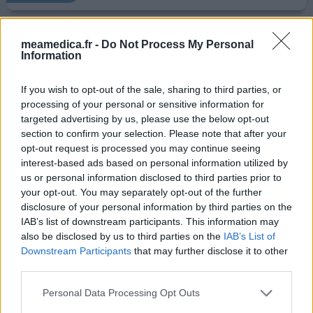
Sifrol
meamedica.fr -
Do Not Process My Personal
Information
14/05/2024 | Femme | 60
pramipexole
If you wish to opt-out of the sale, sharing to third parties, or
Fibromyalgie
processing of your personal or sensitive information for
Efficacité
targeted advertising by us, please use the below opt-out
section to confirm your selection. Please note that after your
Quantité effets secondaires
opt-out request is processed you may continue seeing
interest-based ads based on personal information utilized by
Douleurs de fibromyalgie. Apnées du sommeil. Besoin de
us or personal information disclosed to third parties prior to
toujours être en mouvement en permanence. (
your opt-out. You may separately opt-out of the further
musculaire) Grande tristesse dans le cœur, beaucoup d
disclosure of your personal information by third parties on the
émotions et de colère. J'ai essayé tous les médicaments
IAB’s list of downstream participants. This information may
possibles pour la fibromyalgie depuis 30 ans. Le déspoir.
also be disclosed by us to third parties on the
IAB’s List of
Arrive enfin Sifrol dans ma vie. LA DOPAMINE 🥰 Et oui je
Downstream Participants
that may further disclose it to other
vais bien mieux. Je viens de faire
...lire la suite
third parties.
votre avis
Personal Data Processing Opt Outs