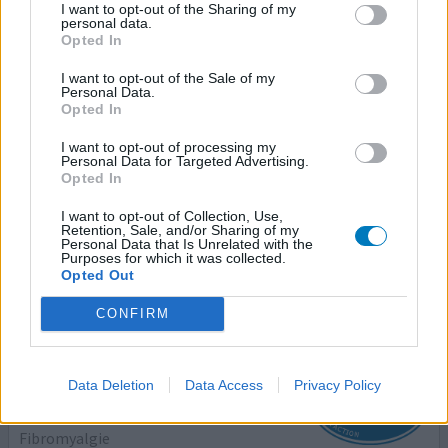
I want to opt-out of the Sharing of my
personal data.
Opted In
Levocarnil
13/11/2023 | Femme | 57
I want to opt-out of the Sale of my
Personal Data.
l carnitine
Opted In
Fibromyalgie
I want to opt-out of processing my
Efficacité
Personal Data for Targeted Advertising.
Opted In
Quantité effets secondaires
I want to opt-out of Collection, Use,
Depuis que je prend ce traitement je suis plus fatiguée
Retention, Sale, and/or Sharing of my
Personal Data that Is Unrelated with the
qu’avant alors qu’il devrait faire l’effet inverse
Purposes for which it was collected.
Opted Out
votre avis
CONFIRM
Tramadol
Data Deletion
Data Access
Privacy Policy
02/08/2023 | Homme | 40
tramadol
Fibromyalgie