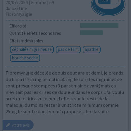
20/07/2024 | Femme | 59
duloxétine
Fibromyalgie
Efficacité
Quantité effets secondaires
Effets indésirables
céphalée migraineuse
pas de faim
apathie
bouche sèche
Fibromyalgie décelée depuis deux ans et demi, je prends
du lirica (1×25 mg le matin 50 mg le soir) les migraines se
sont presque stompées (3 par semaine avant)mais ça
n’évitait pas les crises de douleur dans le corps. J’ai voulu
arreter le lirica vu le peu d’effets sur le reste de la
maladie, du moins rester à un stricte minimum comme
25mg le soir. Le docteur m’a proposé
...lire la suite
votre avis