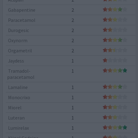
Gabapentine
2
Paracetamol
2
Durogesic
2
Oxynorm
2
Orgametril
2
Jaydess
1
Tramadol-
1
paracetamol
Lamaline
1
Monocrixo
1
Miorel
1
Luteran
1
Lumirelax
1
Klipal Codeine
1