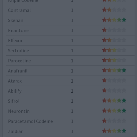
Contramal
1
Skenan
1
Enantone
1
Effexor
1
Sertraline
1
Paroxetine
1
Anafranil
1
Atarax
1
Abilify
1
Sifrol
1
Neurontin
1
Paracetamol Codeine
1
Zaldiar
1