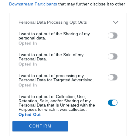
aux utilisateurs et pas celle du propriétaire de ce site web.
Downstream Participants
that may further disclose it to other
third parties.
N’oubliez-pas que les expériences peuvent varier selon les
individus et que pour tout avis médical, il faut toujours prendre
Personal Data Processing Opt Outs
contact avec votre médecin ou votre pharmacien.
I want to opt-out of the Sharing of my
personal data.
Opted In
I want to opt-out of the Sale of my
Personal Data.
Opted In
I want to opt-out of processing my
Personal Data for Targeted Advertising.
Opted In
I want to opt-out of Collection, Use,
Retention, Sale, and/or Sharing of my
Personal Data that Is Unrelated with the
Purposes for which it was collected.
Opted Out
CONFIRM