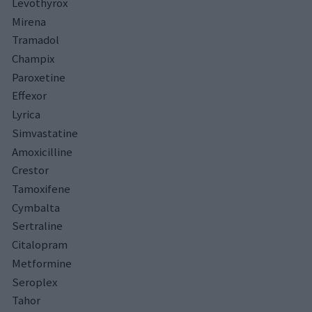
Levothyrox
Mirena
Tramadol
Champix
Paroxetine
Effexor
Lyrica
Simvastatine
Amoxicilline
Crestor
Tamoxifene
Cymbalta
Sertraline
Citalopram
Metformine
Seroplex
Tahor