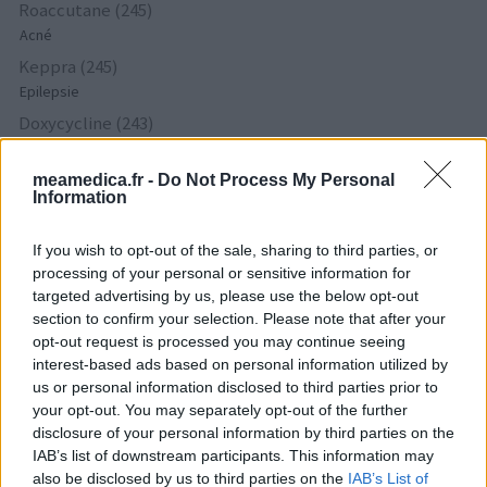
Roaccutane (245)
Acné
Keppra (245)
Epilepsie
Doxycycline (243)
Antibiotiques - tetracyclines
Laroxyl (239)
meamedica.fr -
Do Not Process My Personal
Information
Dépression - antidépresseurs TCA
Risperdal (230)
If you wish to opt-out of the sale, sharing to third parties, or
Psychose / schizophrénie - antipsychotique
processing of your personal or sensitive information for
targeted advertising by us, please use the below opt-out
section to confirm your selection. Please note that after your
Les évaluations de cette page sont écrites par les utilisateurs
opt-out request is processed you may continue seeing
eux-mêmes ; ces avis sont d’abord lus, et éventuellement
interest-based ads based on personal information utilized by
adaptés afin de répondre à nos standards en ce qui concerne
us or personal information disclosed to third parties prior to
l’évaluation d’un médicament, avant d’être approuvés. Pour
your opt-out. You may separately opt-out of the further
partager des évaluations, il n’est pas nécessaire de posséder
disclosure of your personal information by third parties on the
des connaissances médicales. De cette façon, les évaluations
IAB’s list of downstream participants. This information may
reflètent seulement une image fidèle des expériences propres
also be disclosed by us to third parties on the
IAB’s List of