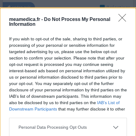
0 réactions
votre avis
meamedica.fr -
Do Not Process My Personal
Information
Oxynorm
14/08/2017 | Homme | 36
If you wish to opt-out of the sale, sharing to third parties, or
oxycodone (10mg)
processing of your personal or sensitive information for
Pas dans la liste
targeted advertising by us, please use the below opt-out
section to confirm your selection. Please note that after your
Efficacité
opt-out request is processed you may continue seeing
Quantité effets secondaires
interest-based ads based on personal information utilized by
us or personal information disclosed to third parties prior to
your opt-out. You may separately opt-out of the further
J'ai un abcès à une dent de sagesse, j'ai vu mon dentiste
disclosure of your personal information by third parties on the
qui m'a prescrit des anti-douleurs qui n'ont rien fait, je
IAB’s list of downstream participants. This information may
suis donc allé en urgence chez le médecin qui m'a
also be disclosed by us to third parties on the
IAB’s List of
prescrit d'autres antibio et de la morphine mais j'ai
Downstream Participants
that may further disclose it to other
toujours aussi mal !!! Rdv chez le stomato le 24 août
third parties.
prochain pour 1er rdv avant extraction mais en attendant
je souffre et personne ne peut calmer mes
...lire la suite
Personal Data Processing Opt Outs