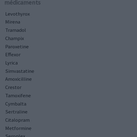
médicaments
Levothyrox
Mirena
Tramadol
Champix
Paroxetine
Effexor
Lyrica
Simvastatine
Amoxicilline
Crestor
Tamoxifene
Cymbalta
Sertraline
Citalopram
Metformine
Seroplex