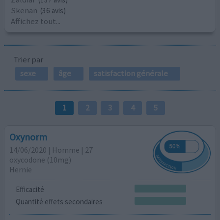
Skenan
(36 avis)
Affichez tout...
Trier par
sexe
âge
satisfaction générale
1
2
3
4
5
Oxynorm
14/06/2020 | Homme | 27
oxycodone (10mg)
Hernie
Efficacité
Quantité effets secondaires