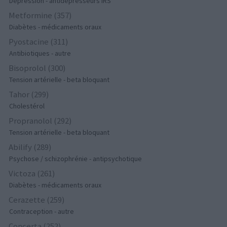
Dépression - antidépresseurs IRS
Metformine (357)
Diabètes - médicaments oraux
Pyostacine (311)
Antibiotiques - autre
Bisoprolol (300)
Tension artérielle - beta bloquant
Tahor (299)
Cholestérol
Propranolol (292)
Tension artérielle - beta bloquant
Abilify (289)
Psychose / schizophrénie - antipsychotique
Victoza (261)
Diabètes - médicaments oraux
Cerazette (259)
Contraception - autre
Concerta (252)