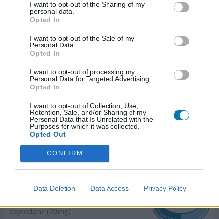
0 réactions
votre avis
I want to opt-out of the Sharing of my
personal data.
Opted In
I want to opt-out of the Sale of my
Oxynorm
Personal Data.
Opted In
06/07/2017 | Homme | 75
oxycodone (20mg)
I want to opt-out of processing my
Arthrose colonne vertébrale
Personal Data for Targeted Advertising.
Opted In
Efficacité
I want to opt-out of Collection, Use,
Quantité effets secondaires
Retention, Sale, and/or Sharing of my
Personal Data that Is Unrelated with the
Purposes for which it was collected.
nausée ; constipation ; perte d'appétit ; somnolence
Opted Out
0 réactions
votre avis
CONFIRM
Oxynorm
Data Deletion
Data Access
Privacy Policy
27/02/2017 | Homme | 21
oxycodone (20mg)