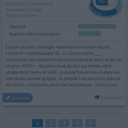
05/02/2017 | Femme | 37
oxycodone (10mg)
Pas dans la liste
Efficacité
Quantité effets secondaires
Cancer du sein..chirurgie mastectomie totale droite
Chimio4 + radiothérapie 25... Et 18 herceptin___
impossible de supporter hormonothérapie donc arrêt car
en plus HER2+ ... Douleur haut du dos qui irradie côté
visage droit dents et l œil.. puis parfois en bas et dans les
membres comme grippe. Je prends l oxynormoro attend
30 min et c est partie pour une vie presque
...lire la suite
1 Réaction
votre avis
1
2
3
4
5