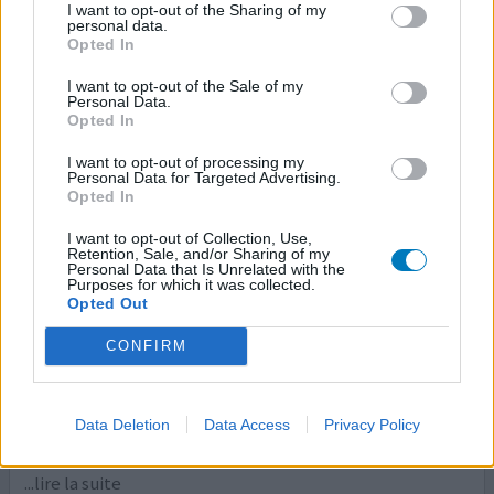
I want to opt-out of the Sharing of my
personal data.
0 réactions
votre avis
Opted In
I want to opt-out of the Sale of my
Personal Data.
Oxynorm
Opted In
04/04/2012 | Femme | 46
I want to opt-out of processing my
oxycodone
Personal Data for Targeted Advertising.
Hernie
Opted In
Efficacité
I want to opt-out of Collection, Use,
Retention, Sale, and/or Sharing of my
Quantité effets secondaires
Personal Data that Is Unrelated with the
Purposes for which it was collected.
Opted Out
prescrit pour une hernie. avant je prenais tramadol.
d'abord seulement oxynorm de prescrit mais ce n'était
CONFIRM
pas suffisant. avec 2 x 20 mg d'oxycontin (même
substance mais absorption plus lente) cela marchait
bien. pas d'effet secondaire, contre la constipation j'ai
Data Deletion
Data Access
Privacy Policy
pris du lactose. sevrage sans problème, mais je suis
habituée à diminuer tramadol régulièrement. d'abord 10
...lire la suite