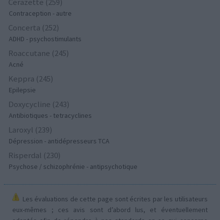
Cerazette (259)
Contraception - autre
Concerta (252)
ADHD - psychostimulants
Roaccutane (245)
Acné
Keppra (245)
Epilepsie
Doxycycline (243)
Antibiotiques - tetracyclines
Laroxyl (239)
Dépression - antidépresseurs TCA
Risperdal (230)
Psychose / schizophrénie - antipsychotique
Les évaluations de cette page sont écrites par les utilisateurs
eux-mêmes ; ces avis sont d’abord lus, et éventuellement