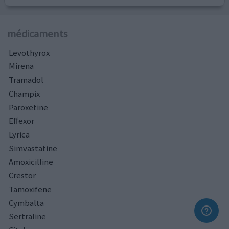
médicaments
Levothyrox
Mirena
Tramadol
Champix
Paroxetine
Effexor
Lyrica
Simvastatine
Amoxicilline
Crestor
Tamoxifene
Cymbalta
Sertraline