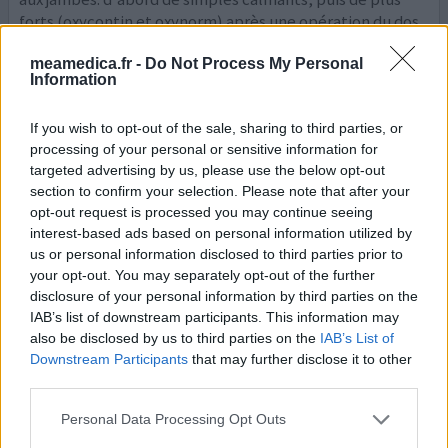
forts (oxycontin et oxynorm) après une opération du dos
en 2011, divers problèmes restant et donc je
recommence avec oxynorm jusqu'à aujourd'hui. il ag
...lire
meamedica.fr -
Do Not Process My Personal
Information
la suite
If you wish to opt-out of the sale, sharing to third parties, or
0 réactions
votre avis
processing of your personal or sensitive information for
targeted advertising by us, please use the below opt-out
section to confirm your selection. Please note that after your
Oxynorm
opt-out request is processed you may continue seeing
interest-based ads based on personal information utilized by
04/06/2012 | Femme | 24
us or personal information disclosed to third parties prior to
oxycodone
your opt-out. You may separately opt-out of the further
Pas dans la liste
disclosure of your personal information by third parties on the
Efficacité
IAB’s list of downstream participants. This information may
also be disclosed by us to third parties on the
IAB’s List of
Quantité effets secondaires
Downstream Participants
that may further disclose it to other
third parties.
je prends en ce moment 5 mg 1 x par jour. avec 2 cachets
la douleur ne part pas. je le prends avec 2 paracétamol à
Personal Data Processing Opt Outs
la fois. et 2 duspatal par jour.