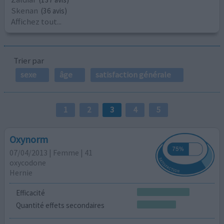
Skenan
(36 avis)
Affichez tout...
Trier par
sexe
âge
satisfaction générale
1
2
3
4
5
Oxynorm
07/04/2013 | Femme | 41
oxycodone
Hernie
Efficacité
Quantité effets secondaires