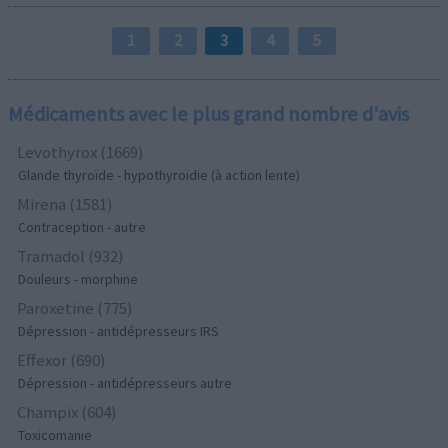
1
2
3
4
5
Médicaments avec le plus grand nombre d'avis
Levothyrox (1669)
Glande thyroïde - hypothyroïdie (à action lente)
Mirena (1581)
Contraception - autre
Tramadol (932)
Douleurs - morphine
Paroxetine (775)
Dépression - antidépresseurs IRS
Effexor (690)
Dépression - antidépresseurs autre
Champix (604)
Toxicomanie