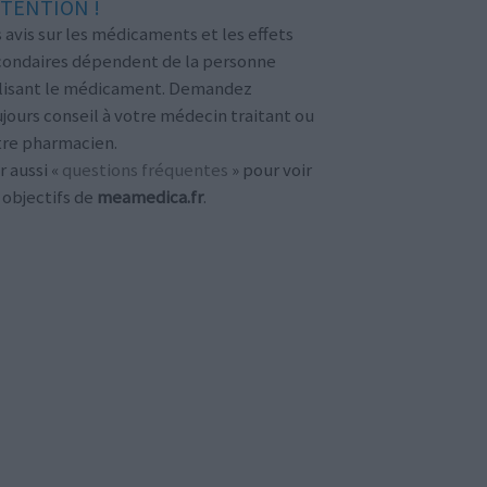
TENTION !
 avis sur les médicaments et les effets
condaires dépendent de la personne
ilisant le médicament. Demandez
jours conseil à votre médecin traitant ou
tre pharmacien.
r aussi «
questions fréquentes
» pour voir
 objectifs de
meamedica.fr
.