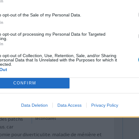
In
dicament a commencé à me détruire de
érents muscles, de la fatigue, de la dé
...lire la
o opt-out of the Sale of my Personal Data.
In
to opt-out of processing my Personal Data for Targeted
0 réactions
ing.
In
o opt-out of Collection, Use, Retention, Sale, and/or Sharing
ersonal Data that Is Unrelated with the Purposes for which it
lected.
Out
CONFIRM
hrodèse une
Efficacité
Data Deletion
Data Access
Privacy Policy
e normale
Quantité effets
 des patchs
secondaires
us. car
omie pour diverticulite. maladie de ménière et