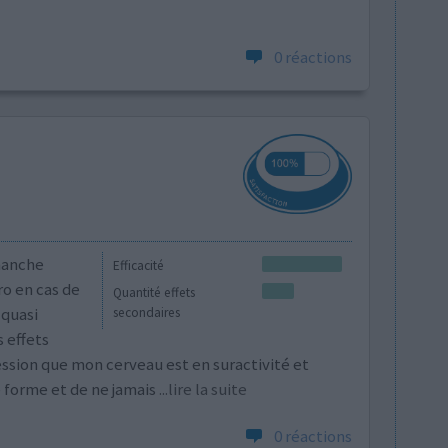
0 réactions
hanche
Efficacité
ro en cas de
Quantité effets
 quasi
secondaires
s effets
ssion que mon cerveau est en suractivité et
e forme et de ne jamais
...lire la suite
0 réactions