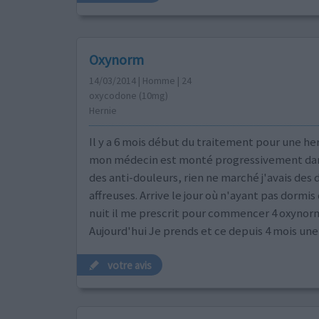
Oxynorm
14/03/2014 | Homme | 24
oxycodone (10mg)
Hernie
Il y a 6 mois début du traitement pour une her
mon médecin est monté progressivement dans
des anti-douleurs, rien ne marché j'avais des 
affreuses. Arrive le jour où n'ayant pas dormis
nuit il me prescrit pour commencer 4 oxynorm
Aujourd'hui Je prends et ce depuis 4 mois un
votre avis