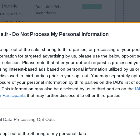
 (hernie
Quantité effets
ien que les
secondaires
t beaucoup
ons partout, jusqu'au bout des doigts et du nez.
.fr -
Do Not Process My Personal Information
xièmement, il n'est pa
...lire la suite
to opt-out of the sale, sharing to third parties, or processing of your per
0 réactions
formation for targeted advertising by us, please use the below opt-out s
r selection. Please note that after your opt-out request is processed y
eing interest-based ads based on personal information utilized by us or
disclosed to third parties prior to your opt-out. You may separately opt-
losure of your personal information by third parties on the IAB’s list of
. This information may also be disclosed by us to third parties on the
IA
Participants
that may further disclose it to other third parties.
 20mg par
Efficacité
l Data Processing Opt Outs
 à une
Quantité effets
ale
secondaires
o opt-out of the Sharing of my personal data.
l du temps,