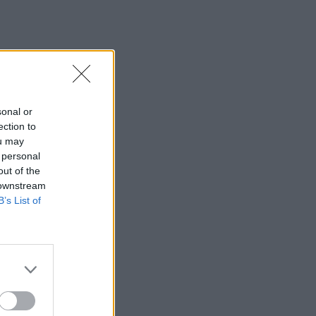
sonal or
ection to
ou may
 personal
out of the
 downstream
B’s List of