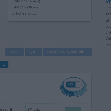
Zaldiar
AT
(137 avis)
Skenan
Les
(36 avis)
Affichez tout...
se
ut
tou
vo
Voi
les
par
sexe
âge
satisfaction générale
1
prescrit
Efficacité