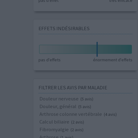
pas d'effet
très efficace
EFFETS INDÉSIRABLES
pas d'effets
énormement d'effets
FILTRER LES AVIS PAR MALADIE
Douleur nerveuse
(5 avis)
Douleur, général
(5 avis)
Arthrose colonne vertébrale
(4 avis)
Calcul biliaire
(2 avis)
Fibromyalgie
(2 avis)
Arthrose
(1 avis)