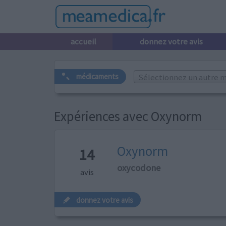
accueil
donnez votre avis
Sélectionnez un autre m
médicaments
Expériences avec Oxynorm
Oxynorm
14
oxycodone
avis
donnez votre avis