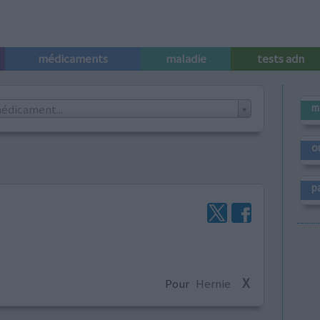
médicaments
maladie
tests adn
m
édicament...
o
p
X
Pour
Hernie