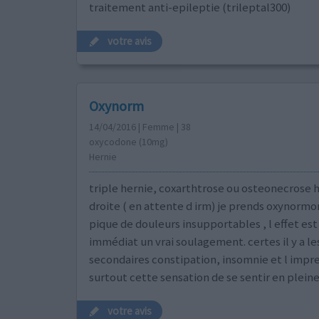
traitement anti-epileptie (trileptal300)
votre avis
Oxynorm
14/04/2016 | Femme | 38
oxycodone (10mg)
Hernie
triple hernie, coxarthtrose ou osteonecrose 
droite ( en attente d irm) je prends oxynormo
pique de douleurs insupportables , l effet est
immédiat un vrai soulagement. certes il y a le
secondaires constipation, insomnie et l impre
surtout cette sensation de se sentir en plein
votre avis