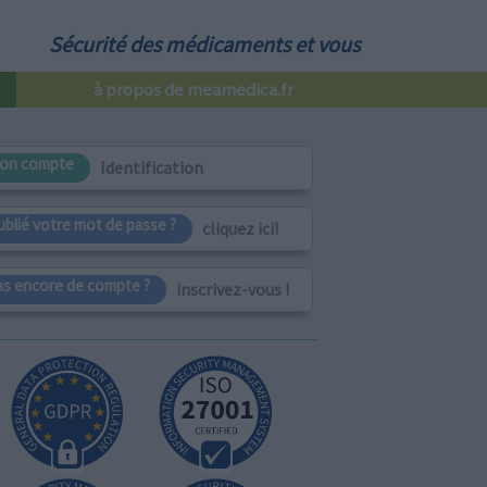
Sécurité des médicaments et vous
à propos de meamedica.fr
on compte
Identification
ublié votre mot de passe ?
cliquez ici!
as encore de compte ?
inscrivez-vous !