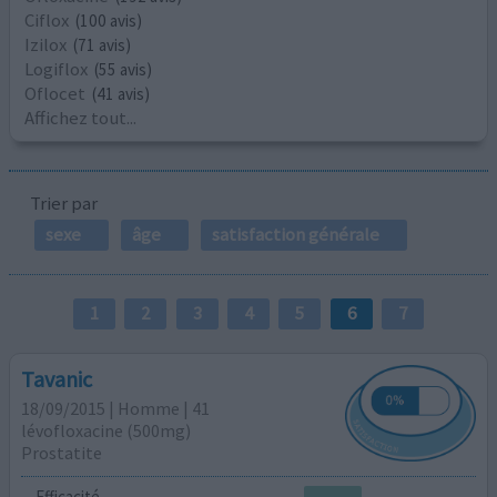
Ciflox
(100 avis)
Izilox
(71 avis)
Logiflox
(55 avis)
Oflocet
(41 avis)
Affichez tout...
Trier par
sexe
âge
satisfaction générale
1
2
3
4
5
6
7
Tavanic
18/09/2015 | Homme | 41
lévofloxacine (500mg)
Prostatite
Efficacité