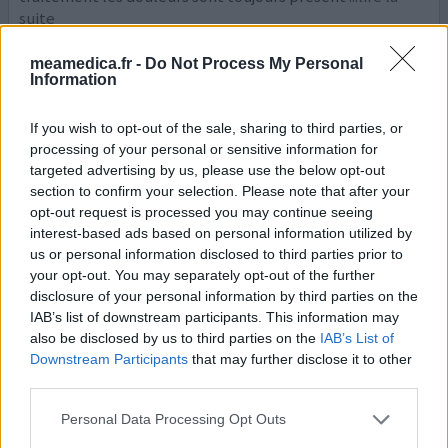
suite
0 réactions
meamedica.fr -
Do Not Process My Personal
votre avis
Information
If you wish to opt-out of the sale, sharing to third parties, or
Tavanic
processing of your personal or sensitive information for
26/04/2014 | Homme | 75
targeted advertising by us, please use the below opt-out
lévofloxacine
section to confirm your selection. Please note that after your
Tendinite jambe
opt-out request is processed you may continue seeing
interest-based ads based on personal information utilized by
Efficacité
us or personal information disclosed to third parties prior to
Quantité effets secondaires
your opt-out. You may separately opt-out of the further
disclosure of your personal information by third parties on the
Après 8 jours ( 2 cachets par jour), forte tendinite jambe
IAB’s list of downstream participants. This information may
droite (rien à gauche). Après lecture du dépliant du
also be disclosed by us to third parties on the
IAB’s List of
Downstream Participants
that may further disclose it to other
laboratoire, arrêt immédiat du produit de moi même,
third parties.
marche sans faire d'effort sur le muscle et le tendon, 5
fois par jour jambes barbouillée de gel d'ibuprofène,
Personal Data Processing Opt Outs
deux séances( jours 9 et 11) chez un kinésithérapeute.