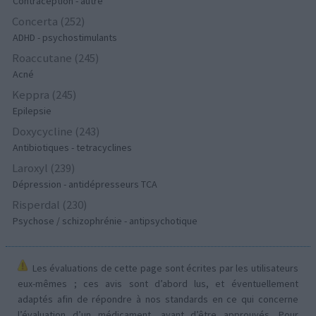
Contraception - autre
Concerta (252)
ADHD - psychostimulants
Roaccutane (245)
Acné
Keppra (245)
Epilepsie
Doxycycline (243)
Antibiotiques - tetracyclines
Laroxyl (239)
Dépression - antidépresseurs TCA
Risperdal (230)
Psychose / schizophrénie - antipsychotique
Les évaluations de cette page sont écrites par les utilisateurs
eux-mêmes ; ces avis sont d’abord lus, et éventuellement
adaptés afin de répondre à nos standards en ce qui concerne
l’évaluation d’un médicament, avant d’être approuvés. Pour