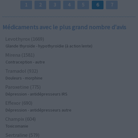
1
2
3
4
5
6
7
Médicaments avec le plus grand nombre d'avis
Levothyrox (1669)
Glande thyroïde - hypothyroïdie (à action lente)
Mirena (1581)
Contraception - autre
Tramadol (932)
Douleurs - morphine
Paroxetine (775)
Dépression - antidépresseurs IRS
Effexor (690)
Dépression - antidépresseurs autre
Champix (604)
Toxicomanie
Sertraline (579)