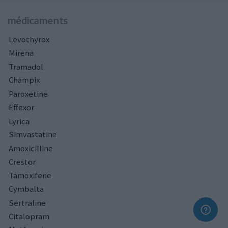
médicaments
Levothyrox
Mirena
Tramadol
Champix
Paroxetine
Effexor
Lyrica
Simvastatine
Amoxicilline
Crestor
Tamoxifene
Cymbalta
Sertraline
Citalopram