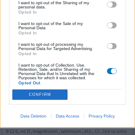
Plus de douleurs jours 12.
I want to opt-out of the Sharing of my
personal data.
Opted In
1 Réaction
votre avis
I want to opt-out of the Sale of my
Personal Data.
Opted In
Tavanic
I want to opt-out of processing my
24/03/2014 | Femme | 30
Personal Data for Targeted Advertising.
lévofloxacine
Opted In
Sinusite
I want to opt-out of Collection, Use,
Retention, Sale, and/or Sharing of my
Efficacité
Personal Data that Is Unrelated with the
Quantité effets secondaires
Purposes for which it was collected.
Opted Out
Prise de Tavanic 500 + cortisone durant 5 jours pour
CONFIRM
soigner une sinusite. Ma compagne ne peut plus
travailler depuis quasiment 1 an et demi à cause de
tendinopathies graves a répétitions. (10 mois en fauteuil
Data Deletion
Data Access
Privacy Policy
roulant). Tous les tendons du corps sont touchés, durant
les premiers mois elle a été en carences graves de fer vit
B 12 6, vit D, magnésium , selenium , etc... Cr
...lire la suite