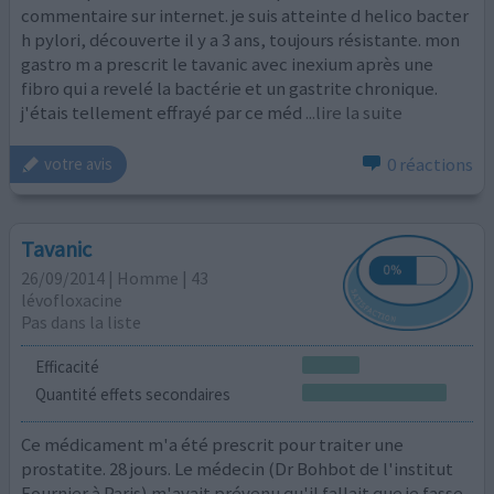
commentaire sur internet. je suis atteinte d helico bacter
h pylori, découverte il y a 3 ans, toujours résistante. mon
gastro m a prescrit le tavanic avec inexium après une
fibro qui a revelé la bactérie et un gastrite chronique.
j'étais tellement effrayé par ce méd
...lire la suite
0 réactions
votre avis
Tavanic
26/09/2014 | Homme | 43
lévofloxacine
Pas dans la liste
Efficacité
Quantité effets secondaires
Ce médicament m'a été prescrit pour traiter une
prostatite. 28 jours. Le médecin (Dr Bohbot de l'institut
Fournier à Paris) m'avait prévenu qu'il fallait que je fasse