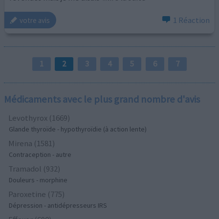
1 Réaction
votre avis
1
2
3
4
5
6
7
Médicaments avec le plus grand nombre d'avis
Levothyrox (1669)
Glande thyroïde - hypothyroïdie (à action lente)
Mirena (1581)
Contraception - autre
Tramadol (932)
Douleurs - morphine
Paroxetine (775)
Dépression - antidépresseurs IRS