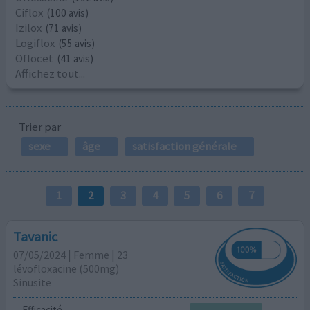
Ciflox
(100 avis)
Izilox
(71 avis)
Logiflox
(55 avis)
Oflocet
(41 avis)
Affichez tout...
Trier par
sexe
âge
satisfaction générale
1
2
3
4
5
6
7
Tavanic
07/05/2024 | Femme | 23
lévofloxacine (500mg)
Sinusite
Efficacité