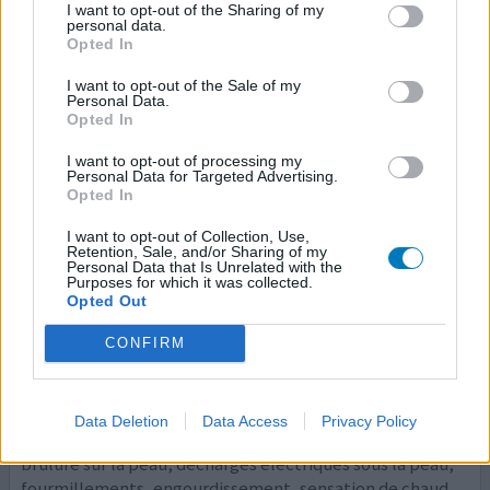
I want to opt-out of the Sharing of my
fourmillements, engourdissement, sensation de chaud
personal data.
et de froid, douleurs articulaires et musculai
...lire la suite
Opted In
I want to opt-out of the Sale of my
2 réactions
votre avis
Personal Data.
Opted In
I want to opt-out of processing my
Tavanic
Personal Data for Targeted Advertising.
Opted In
15/09/2022 | Femme | 36
lévofloxacine (500mg)
I want to opt-out of Collection, Use,
Infection urinaire
Retention, Sale, and/or Sharing of my
Personal Data that Is Unrelated with the
Purposes for which it was collected.
Efficacité
Opted Out
Quantité effets secondaires
CONFIRM
Je suis la personne qui a posté le 15 juin dernier et
quelqu'un a demandé si j'allais mieux. Je ne parviens pas à
répondre autrement qu'ici. J'ai donc eu tout plein
Data Deletion
Data Access
Privacy Policy
d'effets secondaires (neuropathies soit sensation de
brûlure sur la peau, décharges électriques sous la peau,
fourmillements, engourdissement, sensation de chaud