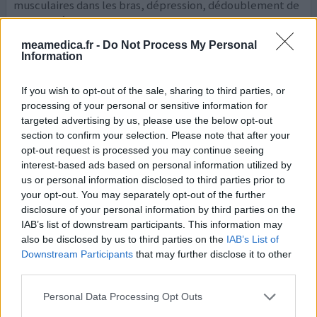
musculaires dans les bras, dépression, dédoublement de
la vision, écrasement de la cage thoracique la nuit avec
imposs
...lire la suite
meamedica.fr -
Do Not Process My Personal
Information
0 réactions
votre avis
If you wish to opt-out of the sale, sharing to third parties, or
processing of your personal or sensitive information for
targeted advertising by us, please use the below opt-out
Tavanic
section to confirm your selection. Please note that after your
16/09/2022 | Femme | 36
opt-out request is processed you may continue seeing
lévofloxacine (500mg)
interest-based ads based on personal information utilized by
Infection urinaire
us or personal information disclosed to third parties prior to
your opt-out. You may separately opt-out of the further
Efficacité
disclosure of your personal information by third parties on the
Quantité effets secondaires
IAB’s list of downstream participants. This information may
also be disclosed by us to third parties on the
IAB’s List of
Je suis la personne qui a posté le 15 juin dernier et
Downstream Participants
that may further disclose it to other
quelqu'un a demandé si j'allais mieux. Je ne parviens pas à
third parties.
répondre autrement qu'ici. J'ai donc eu tout plein
d'effets secondaires (neuropathies soit sensation de
Personal Data Processing Opt Outs
brûlure sur la peau, décharges électriques sous la peau,