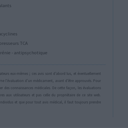
ulants
acyclines
presseurs TCA
rénie - antipsychotique
isateurs eux-mêmes ; ces avis sont d’abord lus, et éventuellement
rne l’évaluation d’un médicament, avant d’être approuvés. Pour
der des connaissances médicales. De cette façon, les évaluations
es aux utilisateurs et pas celle du propriétaire de ce site web.
individus et que pour tout avis médical, il faut toujours prendre