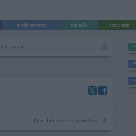
médicaments
maladie
tests adn
m
édicament...
o
p
X
Pour
Infection de la prostate