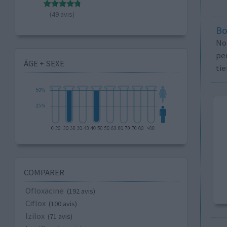
(49 avis)
Bo
No
per
ÂGE + SEXE
tie
COMPARER
Ofloxacine
(192 avis)
Ciflox
(100 avis)
Izilox
(71 avis)