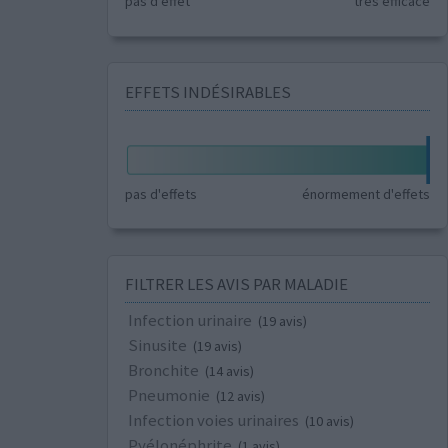
pas d'effet
très efficace
EFFETS INDÉSIRABLES
pas d'effets
énormement d'effets
FILTRER LES AVIS PAR MALADIE
Infection urinaire
(19 avis)
Sinusite
(19 avis)
Bronchite
(14 avis)
Pneumonie
(12 avis)
Infection voies urinaires
(10 avis)
Pyélonéphrite
(1 avis)