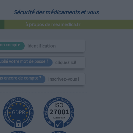
Sécurité des médicaments et vous
à propos de meamedica.fr
on compte
Identification
ublié votre mot de passe ?
cliquez ici!
as encore de compte ?
inscrivez-vous !