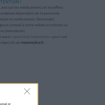
TENTION !
 avis sur les médicaments et les effets
condaires dépendent de la personne
ilisant le médicament. Demandez
jours conseil à votre médecin traitant ou
tre pharmacien.
r aussi «
questions fréquentes
» pour voir
 objectifs de
meamedica.fr
.
sonal or