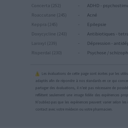
Concerta (252)
-
ADHD - psychostim
Roaccutane (245)
-
Acné
Keppra (245)
-
Epilepsie
Doxycycline (243)
-
Antibiotiques - tetr
Laroxyl (239)
-
Dépression - antidé
Risperdal (230)
-
Psychose / schizoph
Les évaluations de cette page sont écrites par les util
adaptés afin de répondre à nos standards en ce qui conce
partager des évaluations, il n’est pas nécessaire de possé
reflètent seulement une image fidèle des expériences propr
N’oubliez-pas que les expériences peuvent varier selon les 
contact avec votre médecin ou votre pharmacien.