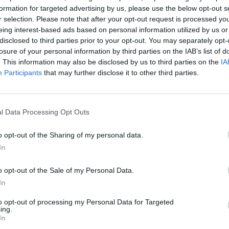
formation for targeted advertising by us, please use the below opt-out s
0 réactions
r selection. Please note that after your opt-out request is processed y
eing interest-based ads based on personal information utilized by us or
disclosed to third parties prior to your opt-out. You may separately opt-
losure of your personal information by third parties on the IAB’s list of
. This information may also be disclosed by us to third parties on the
IA
Participants
that may further disclose it to other third parties.
l Data Processing Opt Outs
portive
Efficacité
êne à la
Quantité effets
o opt-out of the Sharing of my personal data.
où le Dr.
secondaires
In
 (je l'ai
t prescrit en 1ère intention du Tavanic 500, en me
o opt-out of the Sale of my Personal Data.
et de bo
...lire la suite
In
to opt-out of processing my Personal Data for Targeted
2 réactions
ing.
In