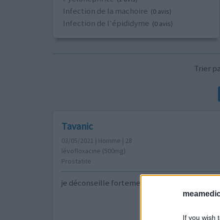
Infection de la machoire
(0 avis)
Infection de l'épididyme
(0 avis)
Trier 
Tavanic
03/05/2021 | Homme | 28
lévofloxacine (500mg)
Prostatite
je déconseille fortement un véritable poison
meamedica
If you wish 