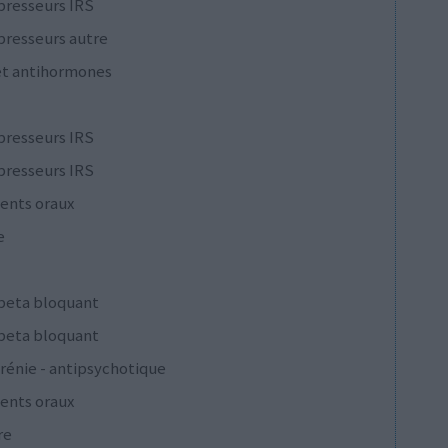
presseurs IRS
presseurs autre
et antihormones
presseurs IRS
presseurs IRS
ents oraux
e
 beta bloquant
 beta bloquant
rénie - antipsychotique
ents oraux
re