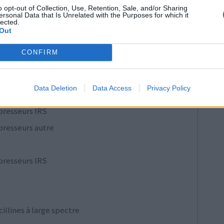
o opt-out of Collection, Use, Retention, Sale, and/or Sharing
ersonal Data that Is Unrelated with the Purposes for which it
1
lected.
Out
 d'avis
CONFIRM
pothyroïdie (à action lente)
re
Data Deletion
Data Access
Privacy Policy
e
presseurs IRS
presseurs autre
presseurs IRS
cillines à large spectre