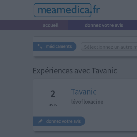
accueil
donnez votre avis
Sélectionnez un autre m
médicaments
Expériences avec Tavanic
Tavanic
2
lévofloxacine
avis
donnez votre avis