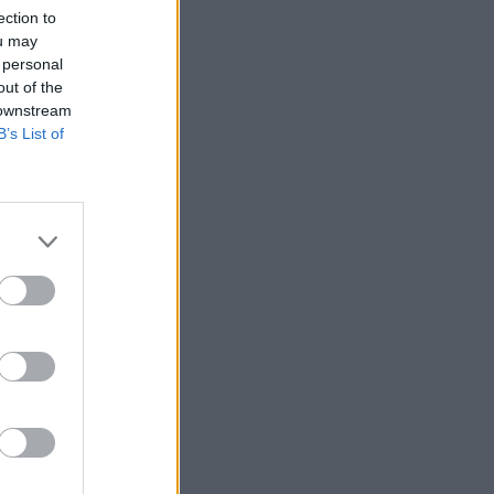
ection to
ou may
 personal
out of the
 downstream
B’s List of