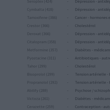
Seroplex (424)
-
Dépression - antidé
Cymbalta (418)
-
Dépression - antidé
Tamoxifene (386)
-
Cancer - hormones 
Crestor (366)
-
Cholestérol
Deroxat (366)
-
Dépression - antidé
Citalopram (358)
-
Dépression - antidé
Metformine (357)
-
Diabètes - médicam
Pyostacine (311)
-
Antibiotiques - autr
Tahor (299)
-
Cholestérol
Bisoprolol (299)
-
Tension artérielle -
Propranolol (292)
-
Tension artérielle -
Abilify (289)
-
Psychose / schizoph
Victoza (261)
-
Diabètes - médicam
Cerazette (259)
-
Contraception - aut