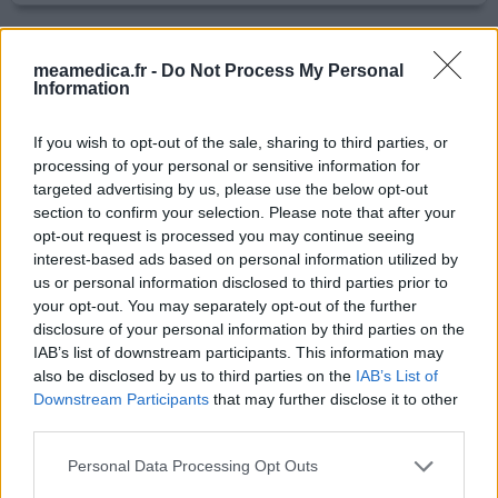
Tavanic
meamedica.fr -
Do Not Process My Personal
10/05/2021 | Femme | 60
Information
lévofloxacine (500mg)
Pneumonie
If you wish to opt-out of the sale, sharing to third parties, or
processing of your personal or sensitive information for
Efficacité
targeted advertising by us, please use the below opt-out
Quantité effets secondaires
section to confirm your selection. Please note that after your
opt-out request is processed you may continue seeing
Bonjour, je viens de lire votre commentaire et j’ai le
interest-based ads based on personal information utilized by
même problème, si vous lisez mon commentaire
us or personal information disclosed to third parties prior to
comment votre cas est évolué.... sentez vous mieux?
your opt-out. You may separately opt-out of the further
disclosure of your personal information by third parties on the
IAB’s list of downstream participants. This information may
0 réactions
votre avis
also be disclosed by us to third parties on the
IAB’s List of
Downstream Participants
that may further disclose it to other
third parties.
Tavanic
Personal Data Processing Opt Outs
03/05/2021 | Homme | 28
lévofloxacine (500mg)