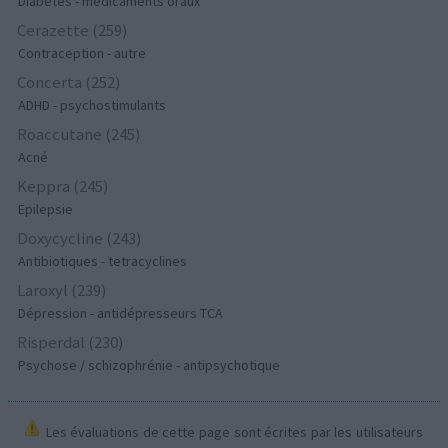
Diabètes - médicaments oraux
Cerazette (259)
Contraception - autre
Concerta (252)
ADHD - psychostimulants
Roaccutane (245)
Acné
Keppra (245)
Epilepsie
Doxycycline (243)
Antibiotiques - tetracyclines
Laroxyl (239)
Dépression - antidépresseurs TCA
Risperdal (230)
Psychose / schizophrénie - antipsychotique
Les évaluations de cette page sont écrites par les utilisateurs