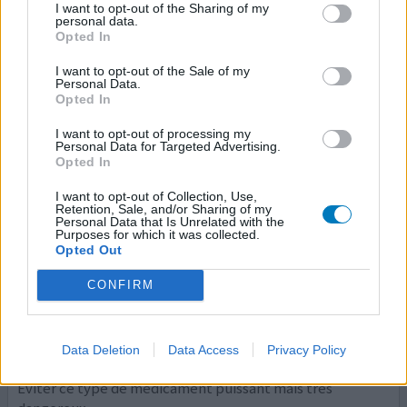
I want to opt-out of the Sharing of my
Prostatite
personal data.
Opted In
Efficacité
I want to opt-out of the Sale of my
Quantité effets secondaires
Personal Data.
Opted In
je déconseille fortement un véritable poison
I want to opt-out of processing my
Personal Data for Targeted Advertising.
0 réactions
votre avis
Opted In
I want to opt-out of Collection, Use,
Retention, Sale, and/or Sharing of my
Personal Data that Is Unrelated with the
Tavanic
Purposes for which it was collected.
Opted Out
01/02/2021 | Homme | 69
lévofloxacine (500mg)
CONFIRM
Autres problèmes de prostate
Efficacité
Quantité effets secondaires
Data Deletion
Data Access
Privacy Policy
Éviter ce type de médicament puissant mais très