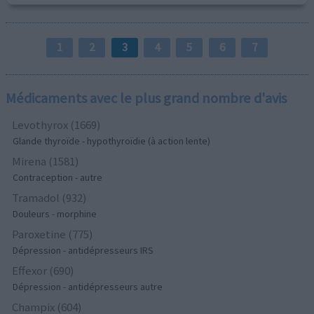
1
2
3
4
5
6
7
Médicaments avec le plus grand nombre d'avis
Levothyrox (1669)
Glande thyroïde - hypothyroïdie (à action lente)
Mirena (1581)
Contraception - autre
Tramadol (932)
Douleurs - morphine
Paroxetine (775)
Dépression - antidépresseurs IRS
Effexor (690)
Dépression - antidépresseurs autre
Champix (604)