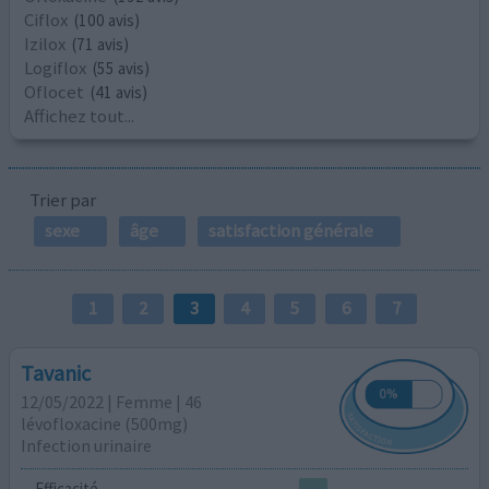
Ciflox
(100 avis)
Izilox
(71 avis)
Logiflox
(55 avis)
Oflocet
(41 avis)
Affichez tout...
Trier par
sexe
âge
satisfaction générale
1
2
3
4
5
6
7
Tavanic
12/05/2022 | Femme | 46
lévofloxacine (500mg)
Infection urinaire
Efficacité