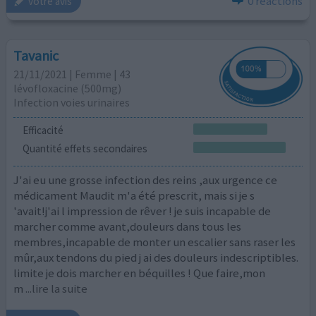
0 réactions
votre avis
Tavanic
21/11/2021 | Femme | 43
lévofloxacine (500mg)
Infection voies urinaires
Efficacité
Quantité effets secondaires
J'ai eu une grosse infection des reins ,aux urgence ce
médicament Maudit m'a été prescrit, mais si je s
'avait!j'ai l impression de rêver ! je suis incapable de
marcher comme avant,douleurs dans tous les
membres,incapable de monter un escalier sans raser les
mûr,aux tendons du pied j ai des douleurs indescriptibles.
limite je dois marcher en béquilles ! Que faire,mon
m
...lire la suite