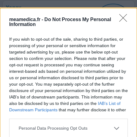
Xanax
08/07/2017 | Femme | 66
meamedica.fr -
Do Not Process My Personal
alprazolam (0,25mg)
Information
Nervosité
If you wish to opt-out of the sale, sharing to third parties, or
Efficacité
processing of your personal or sensitive information for
Quantité effets secondaires
targeted advertising by us, please use the below opt-out
section to confirm your selection. Please note that after your
Traitement commencé suite à des difficultés au travail
opt-out request is processed you may continue seeing
qui ont abouti à un burn out professionnel arrêt longue
interest-based ads based on personal information utilized by
maladie pour dépression de 4 ans traitement poursuivi
us or personal information disclosed to third parties prior to
sans ajout d'antidepresseur malgré ma demande mon
your opt-out. You may separately opt-out of the further
généraliste ne m'oriente pas vers un psychiatre et
disclosure of your personal information by third parties on the
continue de me prescrire du Xanax à 0,25 puis à 0,50 suite
IAB’s list of downstream participants. This information may
à des problème s de santé (cardiaque)
also be disclosed by us to third parties on the
IAB’s List of
conséquences
...lire la suite
Downstream Participants
that may further disclose it to other
third parties.
1 Réaction
votre avis
Personal Data Processing Opt Outs