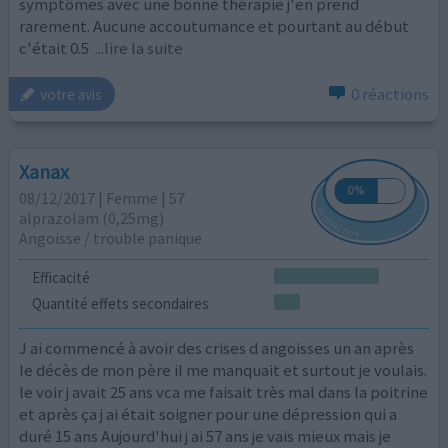
symptômes avec une bonne thérapie j'en prend
rarement. Aucune accoutumance et pourtant au début
c'était 0.5
...lire la suite
0 réactions
votre avis
Xanax
08/12/2017 | Femme | 57
alprazolam (0,25mg)
Angoisse / trouble panique
Efficacité
Quantité effets secondaires
J ai commencé à avoir des crises d angoisses un an après
le décès de mon père il me manquait et surtout je voulais.
le voir j avait 25 ans vca me faisait très mal dans la poitrine
et après ça j ai était soigner pour une dépression qui a
duré 15 ans Aujourd'hui j ai 57 ans je vais mieux mais je