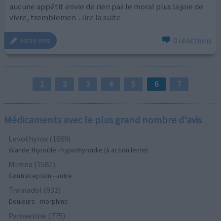
aucune appétit envie de rien pas le moral plus la joie de
vivre, tremblemen
...lire la suite
0 réactions
votre avis
1
2
3
4
5
6
7
Médicaments avec le plus grand nombre d'avis
Levothyrox (1669)
Glande thyroïde - hypothyroïdie (à action lente)
Mirena (1581)
Contraception - autre
Tramadol (932)
Douleurs - morphine
Paroxetine (775)