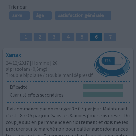
Trier par
sexe
âge
satisfaction générale
1
2
3
4
5
6
7
Xanax
24/12/2017 | Homme | 26
alprazolam (0,5mg)
Trouble bipolaire / trouble mani dépressif
Efficacité
Quantité effets secondaires
J'ai commencé par en manger 3 x 0.5 par jour. Maintenant
c'est 18 x 0.5 par jour. Sans les Xannies j'me sens crever. Du
coup je suis en permanence en flottement et dois me les
procurer sur le marché noir pour pallier aux ordonnances
trop "restrictives" (même si c'est justement pour éviter