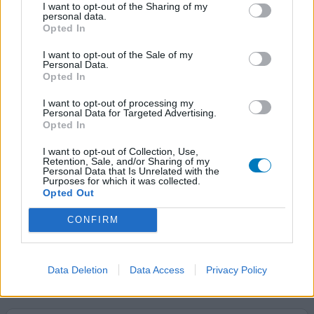
I want to opt-out of the Sharing of my
personal data.
Xanax
Opted In
20/06/2017 | Homme | 38
alprazolam (0,5mg)
I want to opt-out of the Sale of my
Personal Data.
Angoisse / trouble panique
Opted In
Efficacité
I want to opt-out of processing my
Personal Data for Targeted Advertising.
Quantité effets secondaires
Opted In
Salut j'ai prit du xanax suite à dès crise d'angoisse , un
I want to opt-out of Collection, Use,
conseil ne le prenez surtout pas en grosse quantité,
Retention, Sale, and/or Sharing of my
Personal Data that Is Unrelated with the
genre 3x par jour , éviter un maximum , les medecin
Purposes for which it was collected.
prescrive un le matin , apres midi et soir, un conseil
Opted Out
prenez en juste quan c nécessaire dês que vous senter la
CONFIRM
crise venir prenez un cachet, pour ma part j'en prend un
demi quan sa va pas et que les crise arri
...lire la suite
1 Réaction
Data Deletion
Data Access
Privacy Policy
votre avis