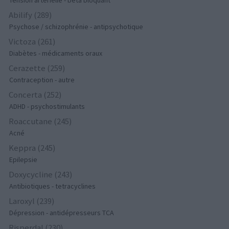
Tension artérielle - beta bloquant
Abilify (289)
Psychose / schizophrénie - antipsychotique
Victoza (261)
Diabètes - médicaments oraux
Cerazette (259)
Contraception - autre
Concerta (252)
ADHD - psychostimulants
Roaccutane (245)
Acné
Keppra (245)
Epilepsie
Doxycycline (243)
Antibiotiques - tetracyclines
Laroxyl (239)
Dépression - antidépresseurs TCA
Risperdal (230)