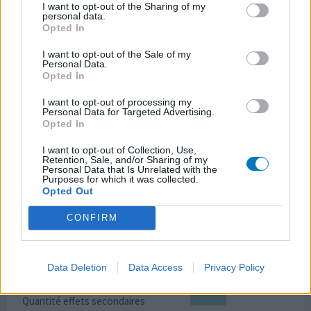
14/05/2020 | Femme | 64
I want to opt-out of the Sharing of my
personal data.
alprazolam (0,25mg)
Opted In
Angoisse / trouble panique
I want to opt-out of the Sale of my
Efficacité
Personal Data.
Opted In
Quantité effets secondaires
I want to opt-out of processing my
Inefficace handicappant. Je dort sans arrêt et mon
Personal Data for Targeted Advertising.
angoisse est tours la3
Opted In
I want to opt-out of Collection, Use,
0 réactions
votre avis
Retention, Sale, and/or Sharing of my
Personal Data that Is Unrelated with the
Purposes for which it was collected.
Opted Out
Xanax
CONFIRM
26/03/2020 | Homme | 72
alprazolam (0,5mg)
Angoisse / trouble panique
Data Deletion
Data Access
Privacy Policy
Efficacité
Quantité effets secondaires