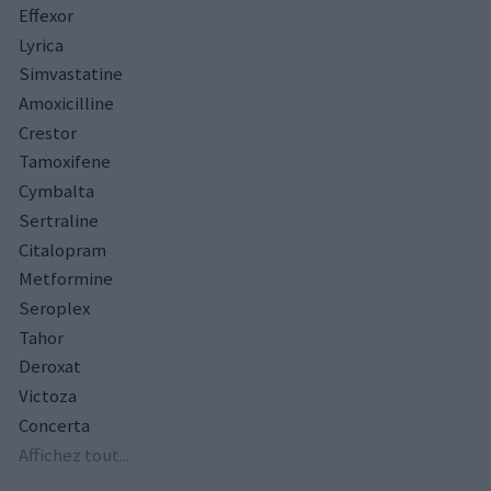
Effexor
Lyrica
Simvastatine
Amoxicilline
Crestor
Tamoxifene
Cymbalta
Sertraline
Citalopram
Metformine
Seroplex
Tahor
Deroxat
Victoza
Concerta
Affichez tout...