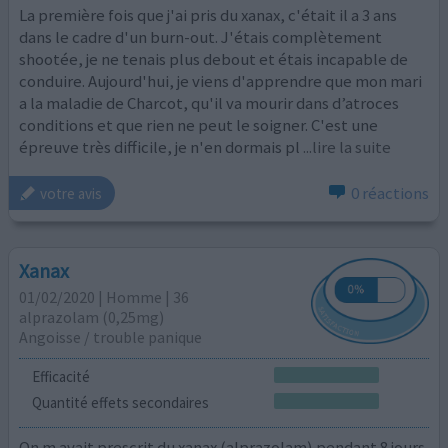
La première fois que j'ai pris du xanax, c'était il a 3 ans
dans le cadre d'un burn-out. J'étais complètement
shootée, je ne tenais plus debout et étais incapable de
conduire. Aujourd'hui, je viens d'apprendre que mon mari
a la maladie de Charcot, qu'il va mourir dans d’atroces
conditions et que rien ne peut le soigner. C'est une
épreuve très difficile, je n'en dormais pl
...lire la suite
0 réactions
votre avis
Xanax
01/02/2020 | Homme | 36
alprazolam (0,25mg)
Angoisse / trouble panique
Efficacité
Quantité effets secondaires
On m avait prescrit du xanax (alprazolam) pendant 8 jours