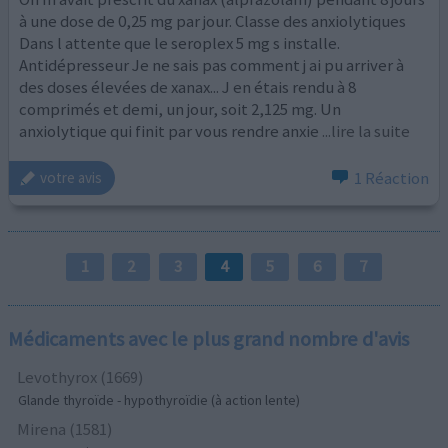
à une dose de 0,25 mg par jour. Classe des anxiolytiques
Dans l attente que le seroplex 5 mg s installe.
Antidépresseur Je ne sais pas comment j ai pu arriver à
des doses élevées de xanax... J en étais rendu à 8
comprimés et demi, un jour, soit 2,125 mg. Un
anxiolytique qui finit par vous rendre anxie
...lire la suite
1 Réaction
votre avis
1
2
3
4
5
6
7
Médicaments avec le plus grand nombre d'avis
Levothyrox (1669)
Glande thyroïde - hypothyroïdie (à action lente)
Mirena (1581)