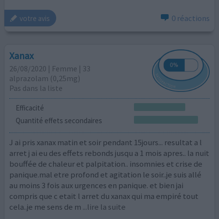
0 réactions
votre avis
Xanax
26/08/2020 | Femme | 33
alprazolam (0,25mg)
Pas dans la liste
Efficacité
Quantité effets secondaires
J ai pris xanax matin et soir pendant 15jours... resultat a l
arret j ai eu des effets rebonds jusqu a 1 mois apres.. la nuit
bouffée de chaleur et palpitation.. insomnies et crise de
panique.mal etre profond et agitation le soir..je suis allé
au moins 3 fois aux urgences en panique. et bien jai
compris que c etait l arret du xanax qui ma empiré tout
cela..je me sens de m
...lire la suite