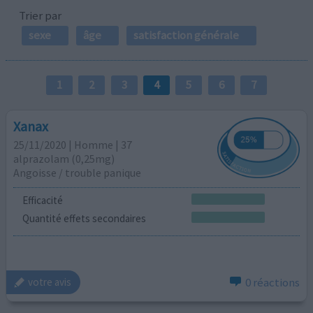
Trier par
sexe
âge
satisfaction générale
1
2
3
4
5
6
7
Xanax
25/11/2020 | Homme | 37
alprazolam (0,25mg)
Angoisse / trouble panique
Efficacité
Quantité effets secondaires
0 réactions
votre avis