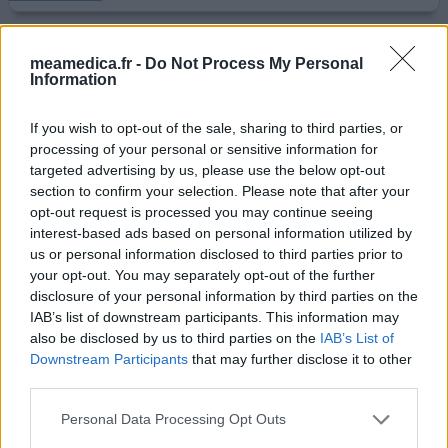
Xanax
meamedica.fr -
Do Not Process My Personal
Information
25/06/2020 | Homme | 39
alprazolam (0,25mg)
Angoisse / trouble panique
If you wish to opt-out of the sale, sharing to third parties, or
processing of your personal or sensitive information for
Efficacité
targeted advertising by us, please use the below opt-out
section to confirm your selection. Please note that after your
Quantité effets secondaires
opt-out request is processed you may continue seeing
interest-based ads based on personal information utilized by
Sevrage du xanax, terriblement compliqué, crises
us or personal information disclosed to third parties prior to
d'angoisse amplifiée, tremblement, aux bords des
your opt-out. You may separately opt-out of the further
larmes et nervosité au maximum depuis l'arrêt du
disclosure of your personal information by third parties on the
cachet, une horreur à vivre au quotidien....
IAB’s list of downstream participants. This information may
also be disclosed by us to third parties on the
IAB’s List of
0 réactions
votre avis
Downstream Participants
that may further disclose it to other
third parties.
Personal Data Processing Opt Outs
Xanax