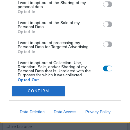
I want to opt-out of the Sharing of my
personal data.
0 réactions
votre avis
Opted In
I want to opt-out of the Sale of my
Personal Data.
Xanax
Opted In
25/02/2016 | Femme | 60
I want to opt-out of processing my
alprazolam (0,5mg)
Personal Data for Targeted Advertising.
Angoisse / trouble panique
Opted In
Efficacité
I want to opt-out of Collection, Use,
Retention, Sale, and/or Sharing of my
Quantité effets secondaires
Personal Data that Is Unrelated with the
Purposes for which it was collected.
Opted Out
suite au décès de mon père,je me suis retrouvé du jour au
lendemain en situation de panique ça me prenait
CONFIRM
n'importe où ,je sentais venir la crise,
palpitation,l'impression que j'allais y passer,avec le
générique du xanax ça m'a sauvé,j'ai voulu l'arreter à
Data Deletion
Data Access
Privacy Policy
plusieurs fois mais les crises revenaient,en 2014 j'ai eu
l'idée de mettre du miel au lieu du sucre dans le café
...lire la suite