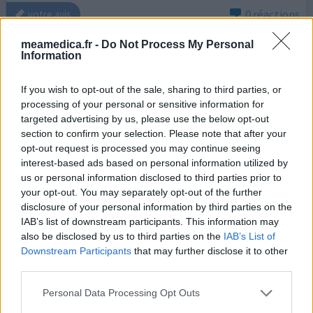
0 réactions
votre avis
meamedica.fr -
Do Not Process My Personal
Information
Xanax
01/03/2016 | Femme | 37
If you wish to opt-out of the sale, sharing to third parties, or
alprazolam (0,5mg)
processing of your personal or sensitive information for
Pas dans la liste
targeted advertising by us, please use the below opt-out
section to confirm your selection. Please note that after your
Efficacité
opt-out request is processed you may continue seeing
Quantité effets secondaires
interest-based ads based on personal information utilized by
us or personal information disclosed to third parties prior to
J'ai 5 enfants, ça brasse, et je prend ce médicament
your opt-out. You may separately opt-out of the further
depuis plus ou moins 1 an en alternance, que .5 mg aux
disclosure of your personal information by third parties on the
besoins au coucher environ 2x par semaines des fois
IAB’s list of downstream participants. This information may
moins lorsque j'ai atteint mes limites et que j'ai besoin
also be disclosed by us to third parties on the
IAB’s List of
Downstream Participants
that may further disclose it to other
d'une bonne nuit de sommeil. J'ai un métabolisme rapide
third parties.
et parfois de l'anxiété ou de la difficulté à dormir,
insomnie ou autres. Ce médicament me convient p
...lire
Personal Data Processing Opt Outs
la suite