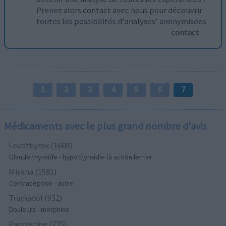
Prenez alors contact avec nous pour découvrir
toutes les possibilités d'analyses' anonymisées.
contact
1
2
3
4
5
6
7
Médicaments avec le plus grand nombre d'avis
Levothyrox (1669)
Glande thyroïde - hypothyroïdie (à action lente)
Mirena (1581)
Contraception - autre
Tramadol (932)
Douleurs - morphine
Paroxetine (775)