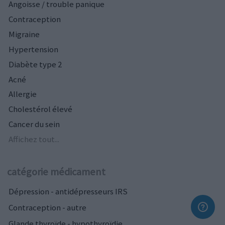
Angoisse / trouble panique
Contraception
Migraine
Hypertension
Diabète type 2
Acné
Allergie
Cholestérol élevé
Cancer du sein
Affichez tout...
catégorie médicament
Dépression - antidépresseurs IRS
Contraception - autre
Glande thyroïde - hypothyroïdie...