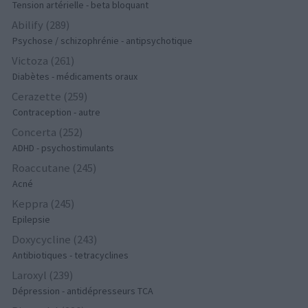
Tension artérielle - beta bloquant
Abilify (289)
Psychose / schizophrénie - antipsychotique
Victoza (261)
Diabètes - médicaments oraux
Cerazette (259)
Contraception - autre
Concerta (252)
ADHD - psychostimulants
Roaccutane (245)
Acné
Keppra (245)
Epilepsie
Doxycycline (243)
Antibiotiques - tetracyclines
Laroxyl (239)
Dépression - antidépresseurs TCA