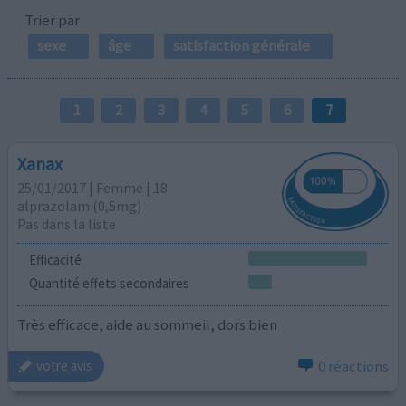
Trier par
sexe
âge
satisfaction générale
1
2
3
4
5
6
7
Xanax
25/01/2017 | Femme | 18
alprazolam (0,5mg)
Pas dans la liste
Efficacité
Quantité effets secondaires
Très efficace, aide au sommeil, dors bien
0 réactions
votre avis