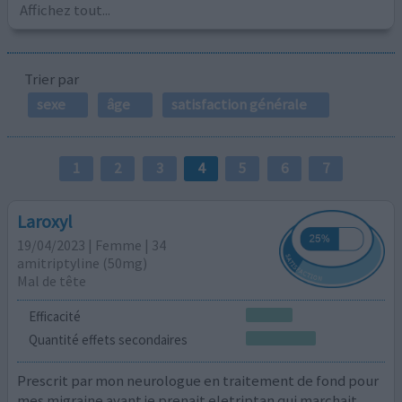
Affichez tout...
Trier par
sexe
âge
satisfaction générale
1
2
3
4
5
6
7
Laroxyl
19/04/2023 | Femme | 34
amitriptyline (50mg)
Mal de tête
Efficacité
Quantité effets secondaires
Prescrit par mon neurologue en traitement de fond pour
mes migraine avant je prenait eletriptan qui marchait