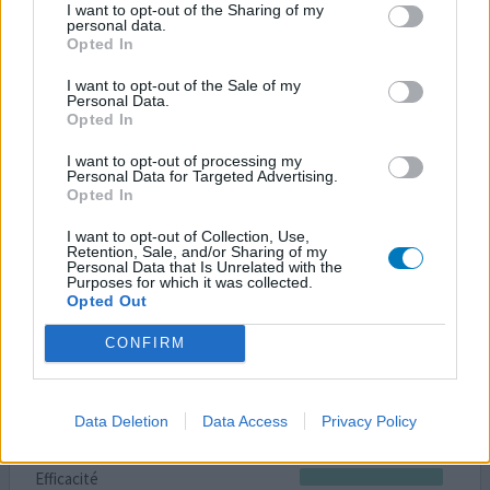
I want to opt-out of the Sharing of my
21/10/2022 | Femme | 43
personal data.
amitriptyline (25mg)
Opted In
Douleur nerveuse
I want to opt-out of the Sale of my
Personal Data.
Efficacité
Opted In
Quantité effets secondaires
I want to opt-out of processing my
Personal Data for Targeted Advertising.
Je commence ce traitement et le goût et juste ignoble !
Opted In
En gouttes sans eau la langue reste endormie et se goût
amer ….. j’espère qu’il sera bénéfique à mes douleurs .
I want to opt-out of Collection, Use,
Retention, Sale, and/or Sharing of my
Personal Data that Is Unrelated with the
0 réactions
votre avis
Purposes for which it was collected.
Opted Out
CONFIRM
Laroxyl
08/10/2022 | Homme | 38
amitriptyline (25mg)
Data Deletion
Data Access
Privacy Policy
Dépression
Efficacité