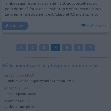
jambes sans repos à raison de 7 à 10 gouttes.effets oui
pour dormir à forte dose mais trop d effets secondaires.
Le premier médicament est Adartrel 0,5 mg 1 cp le soir.
0 réactions
votre avis
1
2
3
4
5
6
7
Médicaments avec le plus grand nombre d'avis
Levothyrox (1669)
Glande thyroïde - hypothyroïdie (à action lente)
Mirena (1581)
Contraception - autre
Tramadol (932)
Douleurs - morphine