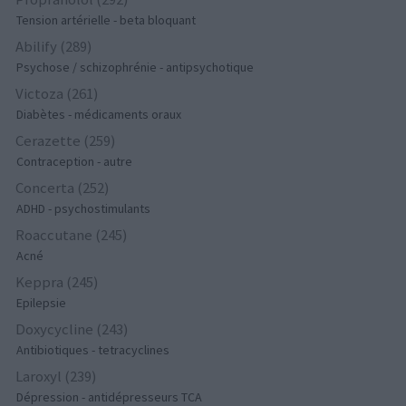
Tension artérielle - beta bloquant
Abilify (289)
Psychose / schizophrénie - antipsychotique
Victoza (261)
Diabètes - médicaments oraux
Cerazette (259)
Contraception - autre
Concerta (252)
ADHD - psychostimulants
Roaccutane (245)
Acné
Keppra (245)
Epilepsie
Doxycycline (243)
Antibiotiques - tetracyclines
Laroxyl (239)
Dépression - antidépresseurs TCA