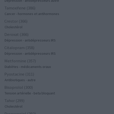
Dépression - antidépresseurs autre
Tamoxifene (386)
Cancer - hormones et antihormones
Crestor (366)
Cholestérol
Deroxat (366)
Dépression - antidépresseurs IRS
Citalopram (358)
Dépression - antidépresseurs IRS
Metformine (357)
Diabètes - médicaments oraux
Pyostacine (311)
Antibiotiques - autre
Bisoprolol (300)
Tension artérielle - beta bloquant
Tahor (299)
Cholestérol
Propranolol (292)