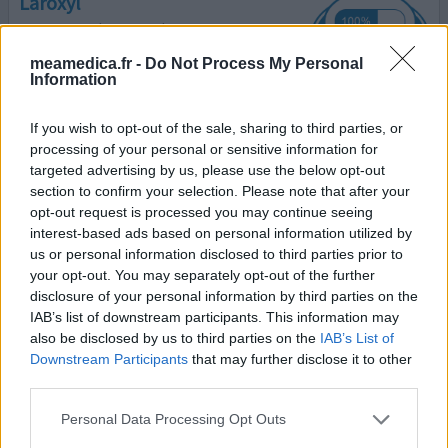
Laroxyl
14/11/2022 | Femme | 37
amitriptyline (25mg)
meamedica.fr -
Do Not Process My Personal
Migraine
Information
Efficacité
If you wish to opt-out of the sale, sharing to third parties, or
Quantité effets secondaires
processing of your personal or sensitive information for
targeted advertising by us, please use the below opt-out
Sur les conseils de ma neurologue, j'ai commencé laroxyl
section to confirm your selection. Please note that after your
il y a 3 ans environ. Mes migraines ont sensiblement
opt-out request is processed you may continue seeing
diminuées et elle sont aussi moins violentes. J'ai pas
interest-based ads based on personal information utilized by
remarqué d'effet secondaire particulier. Sauf celui de ne
us or personal information disclosed to third parties prior to
pas l'arrêter d'un coup (erreur faite dans les début, et je
your opt-out. You may separately opt-out of the further
suis pas prête de recommencer. Je me suis tapée la plus
disclosure of your personal information by third parties on the
grosse migraine de ma vie). Je pr
...lire la suite
IAB’s list of downstream participants. This information may
also be disclosed by us to third parties on the
IAB’s List of
0 réactions
votre avis
Downstream Participants
that may further disclose it to other
third parties.
Personal Data Processing Opt Outs
Laroxyl