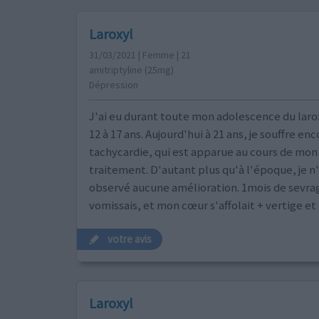
Laroxyl
31/03/2021 | Femme | 21
amitriptyline (25mg)
Dépression
J'ai eu durant toute mon adolescence du laro
12 à 17 ans. Aujourd'hui à 21 ans, je souffre en
tachycardie, qui est apparue au cours de mon
traitement. D'autant plus qu'à l'époque, je n'
observé aucune amélioration. 1mois de sevrage
vomissais, et mon cœur s'affolait + vertige 
votre avis
Laroxyl