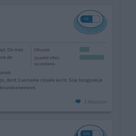
xyl. De mes
Efficacité
core de
Quantité effets
secondaires
avais
, dont 1 semaine clouée au lit. Si je bougeais je
et bourdonnement.
1 Réaction