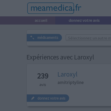
accueil
donnez votre avis
Sélectionnez un autre m
médicaments
Expériences avec Laroxyl
Laroxyl
239
amitriptyline
avis
donnez votre avis