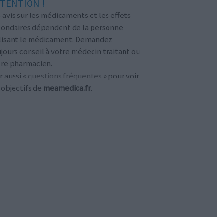
TENTION !
 avis sur les médicaments et les effets
condaires dépendent de la personne
ilisant le médicament. Demandez
jours conseil à votre médecin traitant ou
tre pharmacien.
r aussi «
questions fréquentes
» pour voir
 objectifs de
meamedica.fr
.