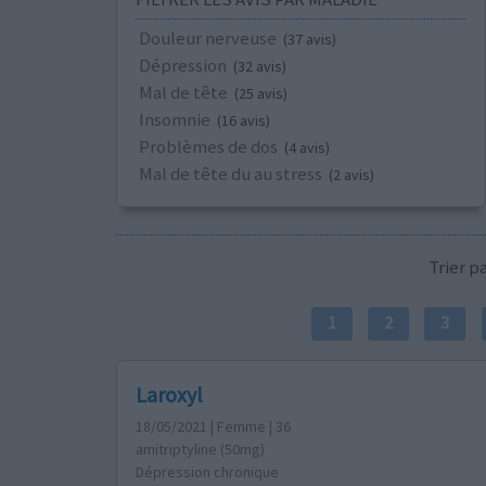
Douleur nerveuse
(37 avis)
Dépression
(32 avis)
Mal de tête
(25 avis)
Insomnie
(16 avis)
Problèmes de dos
(4 avis)
Mal de tête du au stress
(2 avis)
Trier 
1
2
3
Laroxyl
18/05/2021 | Femme | 36
amitriptyline (50mg)
Dépression chronique