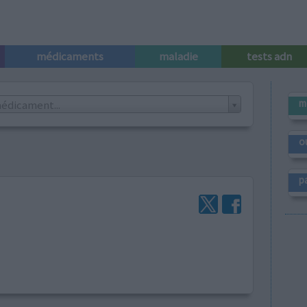
médicaments
maladie
tests adn
m
édicament...
o
p