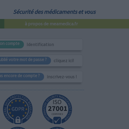
Sécurité des médicaments et vous
à propos de meamedica.fr
on compte
Identification
ublié votre mot de passe ?
cliquez ici!
as encore de compte ?
inscrivez-vous !