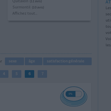
Quitaxon
AT
(12 avis)
Surmontil
Les
(10 avis)
Affichez tout...
se
ut
tou
vo
Voi
les
par
sexe
âge
satisfaction générale
4
5
6
7