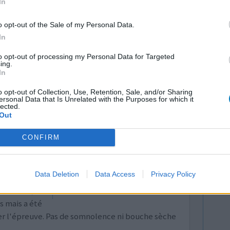
In
d'une partie
ons. les médecins constatent toujours la rapidité
o opt-out of the Sale of my Personal Data.
...lire la suite
In
0 réactions
to opt-out of processing my Personal Data for Targeted
ing.
In
o opt-out of Collection, Use, Retention, Sale, and/or Sharing
ersonal Data that Is Unrelated with the Purposes for which it
lected.
Out
CONFIRM
vant de
Efficacité
Data Deletion
Data Access
Privacy Policy
e d'ISRS
Quantité effets
 nausées).
secondaires
s mais a été
er l'épreuve. Pas de somnolence ni bouche sèche