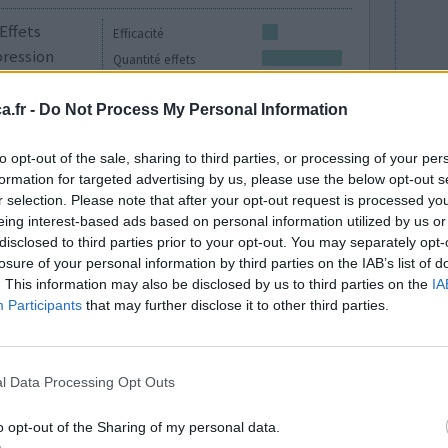
Effets
Efficacité
pression
Quantité effets
s énervée et
secondaires
. On me
.fr -
Do Not Process My Personal Information
inefficace aussi.
to opt-out of the sale, sharing to third parties, or processing of your per
0 réactions
formation for targeted advertising by us, please use the below opt-out s
r selection. Please note that after your opt-out request is processed y
eing interest-based ads based on personal information utilized by us or
disclosed to third parties prior to your opt-out. You may separately opt-
losure of your personal information by third parties on the IAB’s list of
. This information may also be disclosed by us to third parties on the
IA
Participants
that may further disclose it to other third parties.
l Data Processing Opt Outs
j'ai
Efficacité
achycardie
Quantité effets
o opt-out of the Sharing of my personal data.
 par jour, il
secondaires