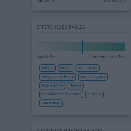
pas d'effet
très efficace
EFFETS INDÉSIRABLES
pas d'effets
énormement d'effets
vertiges
fatigue
somnolence
vertiges en se levant
crise d'angoisse
langue enflée
Nausée
tremblements des mains
migraine
cauchemars
FILTRER LES AVIS PAR MALADIE