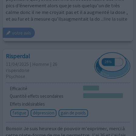
pics d’énervement alors que je suis quelqu’un de très
calme donc il ne me croyait pas et il a augmenté la dose ,
et au fur et à mesure qu’ilsaugmentait la do
...lire la suite
votre avis
Risperdal
11/04/2025 | Homme | 26
risperidone
Psychose
Efficacité
Quantité effets secondaires
Effets indésirables
fatigue
dépression
gain de poids
Bonsoir. Je suis heureux de pouvoir m'exprimer, merci à
cette plate-forme de me le permettre. J'ai 26 et j'ai fais