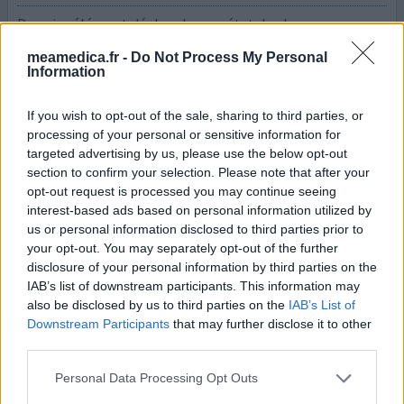
Premier élément déclencheur « état de choc » avec mon
premier employeur à 17 ans c’est vers cet âge là que ça
meamedica.fr -
Do Not Process My Personal
débute en général. Ca commence par une dépression,
Information
puis ça va jusqu’à la crise psychotique quand c’est pas
soigné. C’est contraignant de prendre des médicaments,
If you wish to opt-out of the sale, sharing to third parties, or
je détestais ça et au bout de 8 ans je me suis dit bon allez
processing of your personal or sensitive information for
j’arrête.. Parce que oui cela peut arr
...lire la suite
targeted advertising by us, please use the below opt-out
section to confirm your selection. Please note that after your
votre avis
opt-out request is processed you may continue seeing
interest-based ads based on personal information utilized by
us or personal information disclosed to third parties prior to
your opt-out. You may separately opt-out of the further
Risperdal
disclosure of your personal information by third parties on the
25/12/2024 | Homme | 32
IAB’s list of downstream participants. This information may
risperidone
also be disclosed by us to third parties on the
IAB’s List of
Psychose
Downstream Participants
that may further disclose it to other
third parties.
Efficacité
Quantité effets secondaires
Personal Data Processing Opt Outs
Effets indésirables