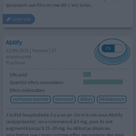
qui jouent aux flics on me dit c'est la loi...
votre avis
Abilify
22/09/2025 | Femme | 27
aripiprazole
Psychose
Efficacité
Quantité effets secondaires
Effets indésirables
confusion mentale
nervosité
délires
Déréalisation
J’ai été hospitalisée il y a un an. On m’a mis sous Abilify
(aripiprazole) : on a commencé à 5 mg, puis ils ont
augmenté jusqu’à 15–20 mg. Au début je disais au
psychiatre que j’avais comme effet secondaire des mini