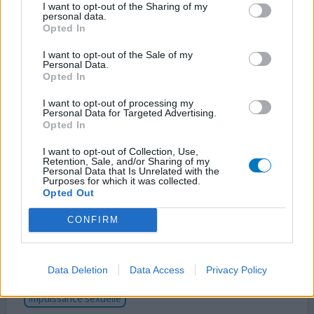
I want to opt-out of the Sharing of my
impuissance sexuelle
fatigue chronique
prise de poids
personal data.
Opted In
Tu as toujours des érections ? Moi après 7 ans de
I want to opt-out of the Sale of my
risperidone j'ai perdu ma virilité...je n'est plus
Personal Data.
Opted In
d'érection...j'ai arrêté moi même il y a 1 mois
I want to opt-out of processing my
Personal Data for Targeted Advertising.
votre avis
Opted In
I want to opt-out of Collection, Use,
Retention, Sale, and/or Sharing of my
Risperdal
Personal Data that Is Unrelated with the
Purposes for which it was collected.
25/12/2024 | Homme | 32
Opted Out
risperidone
Psychose
CONFIRM
Efficacité
Quantité effets secondaires
Data Deletion
Data Access
Privacy Policy
Effets indésirables
impuissance sexuelle