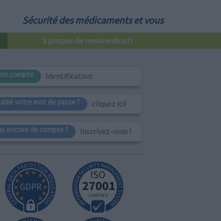
Sécurité des médicaments et vous
à propos de meamedica.fr
on compte
Identification
ublié votre mot de passe ?
cliquez ici!
as encore de compte ?
inscrivez-vous !