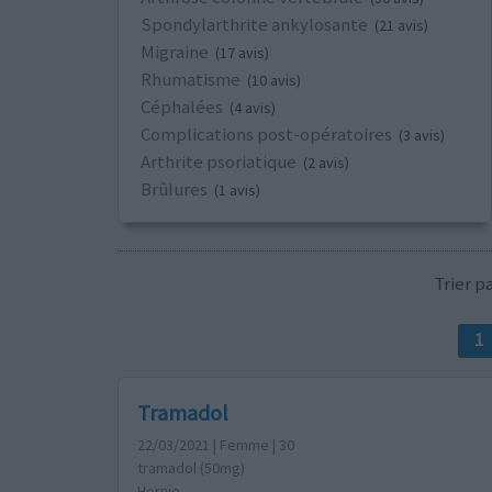
Spondylarthrite ankylosante
(21 avis)
Migraine
(17 avis)
Rhumatisme
(10 avis)
Céphalées
(4 avis)
Complications post-opératoires
(3 avis)
Arthrite psoriatique
(2 avis)
Brûlures
(1 avis)
Trier 
1
Tramadol
22/03/2021 | Femme | 30
tramadol (50mg)
Hernie