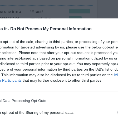
ue une irm à
Efficacité
prescrit ce
Quantité effets
e crise de
secondaires
.fr -
Do Not Process My Personal Information
a sensation
ompette, mais mis à part ça, aucun soucis. La
to opt-out of the sale, sharing to third parties, or processing of your per
oir des
...lire la suite
formation for targeted advertising by us, please use the below opt-out s
r selection. Please note that after your opt-out request is processed y
0 réactions
eing interest-based ads based on personal information utilized by us or
disclosed to third parties prior to your opt-out. You may separately opt-
losure of your personal information by third parties on the IAB’s list of
. This information may also be disclosed by us to third parties on the
IA
Participants
that may further disclose it to other third parties.
l Data Processing Opt Outs
ion de
Efficacité
o opt-out of the Sharing of my personal data.
e fois. 4h