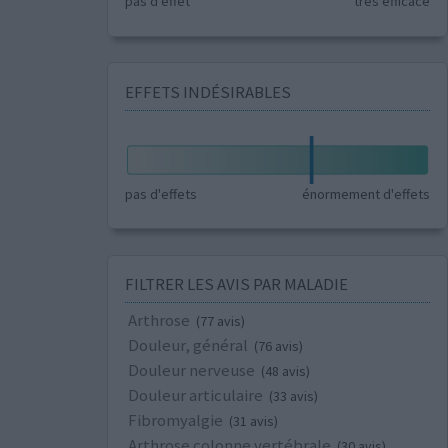
pas d'effet
très efficace
EFFETS INDÉSIRABLES
pas d'effets
énormement d'effets
FILTRER LES AVIS PAR MALADIE
Arthrose
(77 avis)
Douleur, général
(76 avis)
Douleur nerveuse
(48 avis)
Douleur articulaire
(33 avis)
Fibromyalgie
(31 avis)
Arthrose colonne vertébrale
(30 avis)