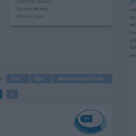
Oxynorm
AT
(67 avis)
Skenan
Les
(36 avis)
Affichez tout...
se
ut
tou
vo
Voi
les
par
sexe
âge
satisfaction générale
2