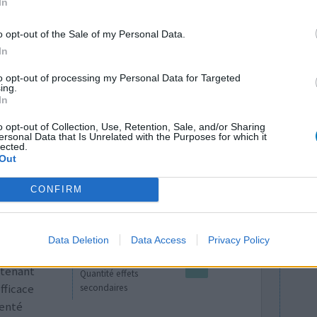
Quantité effets
In
, plus de
secondaires
 prévenir
o opt-out of the Sale of my Personal Data.
 ça grosse crise, envie de vomir, difficultés à
In
rès a nouv
...lire la suite
to opt-out of processing my Personal Data for Targeted
ing.
In
0 réactions
o opt-out of Collection, Use, Retention, Sale, and/or Sharing
ersonal Data that Is Unrelated with the Purposes for which it
lected.
Out
CONFIRM
Data Deletion
Data Access
Privacy Policy
ation de
Efficacité
ntenant
Quantité effets
efficace
secondaires
tenté