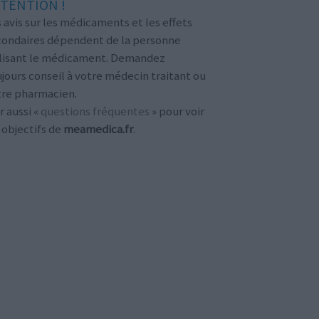
TENTION !
 avis sur les médicaments et les effets
condaires dépendent de la personne
ilisant le médicament. Demandez
jours conseil à votre médecin traitant ou
tre pharmacien.
r aussi «
questions fréquentes
» pour voir
 objectifs de
meamedica.fr
.