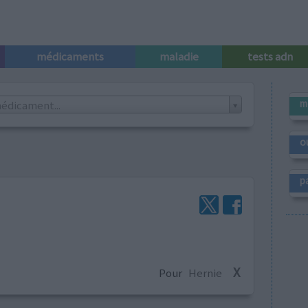
médicaments
maladie
tests adn
m
édicament...
o
p
X
Pour
Hernie