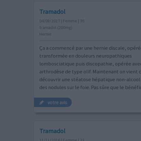
Tramadol
04/08/2017 | Femme | 36
tramadol (200mg)
Hernie
Ça a commencé par une hernie discale, opéré
transformée en douleurs neuropathiques
lombosciatique puis discopathie, opérée ave
arthrodèse de type olif. Maintenant on vient
découvrir une stéatose hépatique non-alcooliqu
des nodules sur le foie. Pas sûre que le bénéfice
votre avis
Tramadol
11/11/2016 | Femme | 23