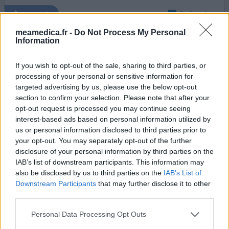
0 réactions
votre avis
meamedica.fr -
Do Not Process My Personal
Information
Zyprexa
If you wish to opt-out of the sale, sharing to third parties, or
02/12/2012 | Homme | 30
processing of your personal or sensitive information for
olanzapine
Pas dans la liste
targeted advertising by us, please use the below opt-out
section to confirm your selection. Please note that after your
Efficacité
opt-out request is processed you may continue seeing
interest-based ads based on personal information utilized by
Quantité effets secondaires
us or personal information disclosed to third parties prior to
your opt-out. You may separately opt-out of the further
depuis 2008, je prends zyprexa, d'abord 20 mg puis 15 mg.
disclosure of your personal information by third parties on the
ensuite je suis passé à 10 mg car c'était trop pour moi.
IAB’s list of downstream participants. This information may
cela allait bien avec 10 mg mais encore trop donc même
also be disclosed by us to third parties on the
IAB’s List of
passé à 5 mg et presque plus d'effet secondaire. puis
Downstream Participants
that may further disclose it to other
passé à 2,5 mg et ensuite 1,25 mg et là cela s'est mal
third parties.
passé, je devenais psychotique. donc de nouveau 10 mg.
puis diminution avec l'aide du psychiatre
...lire la suite
Personal Data Processing Opt Outs