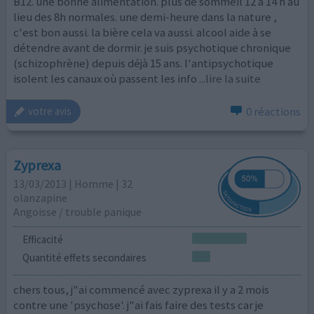
B12. une bonne alimentation. plus de sommeil 12 à 14 h au
lieu des 8h normales. une demi-heure dans la nature ,
c'est bon aussi. la bière cela va aussi. alcool aide à se
détendre avant de dormir. je suis psychotique chronique
(schizophrène) depuis déjà 15 ans. l'antipsychotique
isolent les canaux où passent les info
...lire la suite
0 réactions
votre avis
Zyprexa
13/03/2013 | Homme | 32
olanzapine
Angoisse / trouble panique
Efficacité
Quantité effets secondaires
chers tous, j"ai commencé avec zyprexa il y a 2 mois
contre une 'psychose'. j"ai fais faire des tests car je