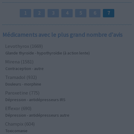
1
2
3
4
5
6
7
Médicaments avec le plus grand nombre d'avis
Levothyrox (1669)
Glande thyroïde - hypothyroïdie (à action lente)
Mirena (1581)
Contraception - autre
Tramadol (932)
Douleurs - morphine
Paroxetine (775)
Dépression - antidépresseurs IRS
Effexor (690)
Dépression - antidépresseurs autre
Champix (604)
Toxicomanie