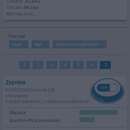
Loxapac
(92 avis)
Tercian
(86 avis)
Affichez tout...
Trier par
sexe
âge
satisfaction générale
1
2
3
4
5
6
7
Zyprexa
07/04/2013 | Homme | 68
olanzapine
Trouble bipolaire / trouble mani dépressif
Efficacité
Quantité effets secondaires