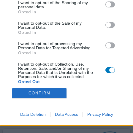
I want to opt-out of the Sharing of my
0 réactions
votre avis
personal data.
Opted In
I want to opt-out of the Sale of my
Zyprexa
Personal Data.
Opted In
30/11/2012 | Femme | 24
olanzapine
I want to opt-out of processing my
Dépression
Personal Data for Targeted Advertising.
Opted In
Efficacité
I want to opt-out of Collection, Use,
Quantité effets secondaires
Retention, Sale, and/or Sharing of my
Personal Data that Is Unrelated with the
Purposes for which it was collected.
Bonjour, cela fait plusieurs semaines que je le prends
Opted Out
avec une faible dose et cela va. je dors profondément.
j'espère ne pas devoir en plus plus car j'ai vu ce que cela
CONFIRM
peut faire. succès et courage à tous !
0 réactions
votre avis
Data Deletion
Data Access
Privacy Policy