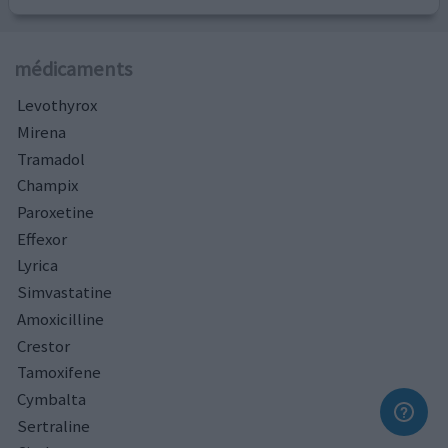
médicaments
Levothyrox
Mirena
Tramadol
Champix
Paroxetine
Effexor
Lyrica
Simvastatine
Amoxicilline
Crestor
Tamoxifene
Cymbalta
Sertraline