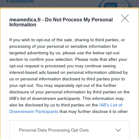
Fluoxétine
15/06/2025 | Femme | 24
fluoxétine (20mg)
meamedica.fr -
Do Not Process My Personal
Dépression
Information
Efficacité
If you wish to opt-out of the sale, sharing to third parties, or
Quantité effets secondaires
processing of your personal or sensitive information for
targeted advertising by us, please use the below opt-out
J’ai commencé la fluoxétine (générique du Prozac) en
section to confirm your selection. Please note that after your
novembre 2024 et ça a changé ma vie. 0 effet secondaire
opt-out request is processed you may continue seeing
et ça a aidé ma dépression d’une façon que je ne peux
interest-based ads based on personal information utilized by
même pas décrire. J’ai fais des thérapies pendant 10 ans
us or personal information disclosed to third parties prior to
et rien ne m’a autant aidé que la fluoxétine. Je souffre de
your opt-out. You may separately opt-out of the further
boulimie / anorexie depuis mes 12 ans et depuis février
disclosure of your personal information by third parties on the
2025, pour la première fois en plus d’u
...lire la suite
IAB’s list of downstream participants. This information may
also be disclosed by us to third parties on the
IAB’s List of
0 réactions
votre avis
Downstream Participants
that may further disclose it to other
third parties.
Personal Data Processing Opt Outs
Fluoxétine