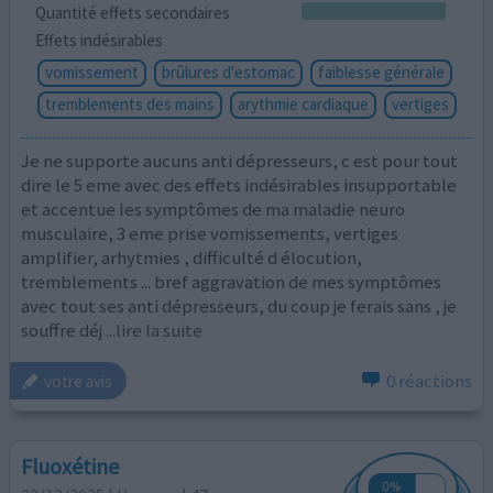
Quantité effets secondaires
Effets indésirables
vomissement
brûlures d'estomac
faiblesse générale
tremblements des mains
arythmie cardiaque
vertiges
Je ne supporte aucuns anti dépresseurs, c est pour tout
dire le 5 eme avec des effets indésirables insupportable
et accentue les symptômes de ma maladie neuro
musculaire, 3 eme prise vomissements, vertiges
amplifier, arhytmies , difficulté d élocution,
tremblements ... bref aggravation de mes symptômes
avec tout ses anti dépresseurs, du coup je ferais sans , je
souffre déj
...lire la suite
0 réactions
votre avis
Fluoxétine