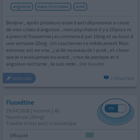
angoisse
maux d'estomac
acné
Bonjour , après plusieurs essai d anti dépresseur a cause
de mes crises d angoisse , mon psychiatre il y a 10 jours m
a prescrit fluoxetine j ai commencé par 10mg et au bout d
une semaine 20mg . Un cauchemar ce médicament Mon
estomac est en vrac , j ai de nouveau de l acné , et chose
que je n avais jamais eu avant , crise de panique et d
angoisse nocturne . Je suis rede
...lire la suite
1 Réaction
votre avis
Fluoxétine
29/04/2026 | Homme | 48
fluoxétine (20mg)
Trouble stress post-traumatique
Efficacité