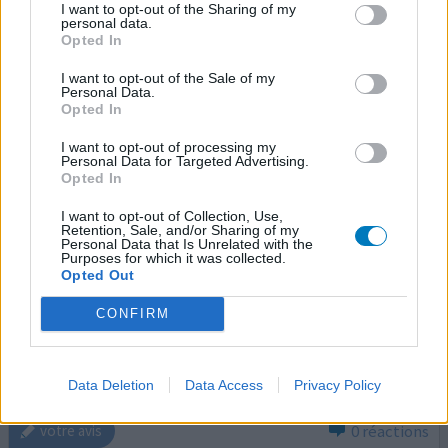
I want to opt-out of the Sharing of my
07/06/2025 | Femme | 27
personal data.
fluoxétine (10mg)
Opted In
Troubles d'angoisse
I want to opt-out of the Sale of my
Efficacité
Personal Data.
Opted In
Quantité effets secondaires
Effets indésirables
I want to opt-out of processing my
Personal Data for Targeted Advertising.
mal de tête aigu
tremblements des mains
Opted In
vertiges en se levant
I want to opt-out of Collection, Use,
Retention, Sale, and/or Sharing of my
Personal Data that Is Unrelated with the
Je l'ai pris par le passé, après avoir essayé un autre qui
Purposes for which it was collected.
n'allait pas (Venlafaxine en 37,5 mg /essaie de très courte
Opted Out
durée pour celui-ci : moins d'une semaine). C'est la
CONFIRM
molécule qui me convient le mieux. Je n'ai jamais pris
plus de 20mg/jour et je préfère le prendre en fin de
journée car le matin, il me donne de très fort vertige.
Raison de la prise : troubles dépress
...lire la suite
Data Deletion
Data Access
Privacy Policy
0 réactions
votre avis