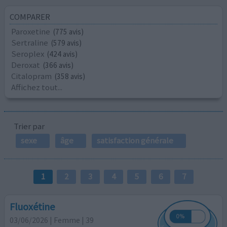
COMPARER
Paroxetine
(775 avis)
Sertraline
(579 avis)
Seroplex
(424 avis)
Deroxat
(366 avis)
Citalopram
(358 avis)
Affichez tout...
Trier par
sexe
âge
satisfaction générale
1
2
3
4
5
6
7
Fluoxétine
03/06/2026 | Femme | 39