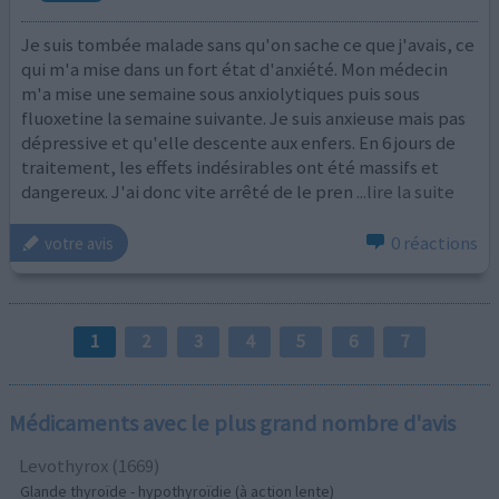
Je suis tombée malade sans qu'on sache ce que j'avais, ce
qui m'a mise dans un fort état d'anxiété. Mon médecin
m'a mise une semaine sous anxiolytiques puis sous
fluoxetine la semaine suivante. Je suis anxieuse mais pas
dépressive et qu'elle descente aux enfers. En 6 jours de
traitement, les effets indésirables ont été massifs et
dangereux. J'ai donc vite arrêté de le pren
...lire la suite
0 réactions
votre avis
1
2
3
4
5
6
7
Médicaments avec le plus grand nombre d'avis
Levothyrox (1669)
Glande thyroïde - hypothyroïdie (à action lente)