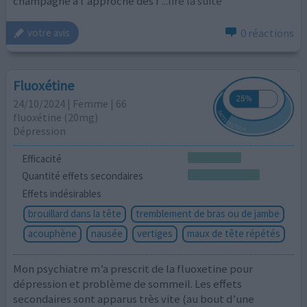
champagne à l'approche des f
...lire la suite
0 réactions
votre avis
Fluoxétine
24/10/2024 | Femme | 66
fluoxétine (20mg)
Dépression
Efficacité
Quantité effets secondaires
Effets indésirables
brouillard dans la tête
tremblement de bras ou de jambe
acouphène
nausée
vertiges
maux de tête répétés
Mon psychiatre m’a prescrit de la fluoxetine pour
dépression et problème de sommeil. Les effets
secondaires sont apparus très vite (au bout d’une