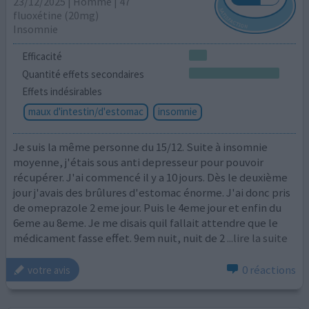
23/12/2025 | Homme | 47
fluoxétine (20mg)
Insomnie
Efficacité
Quantité effets secondaires
Effets indésirables
maux d'intestin/d'estomac
insomnie
Je suis la même personne du 15/12. Suite à insomnie
moyenne, j'étais sous anti depresseur pour pouvoir
récupérer. J'ai commencé il y a 10 jours. Dès le deuxième
jour j'avais des brûlures d'estomac énorme. J'ai donc pris
de omeprazole 2 eme jour. Puis le 4eme jour et enfin du
6eme au 8eme. Je me disais quil fallait attendre que le
médicament fasse effet. 9em nuit, nuit de 2
...lire la suite
0 réactions
votre avis