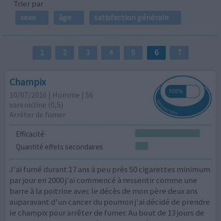
Trier par
sexe
âge
satisfaction générale
1
2
3
4
5
6
7
Champix
10/07/2016 | Homme | 56
varenicline (0,5)
Arrêter de fumer
Efficacité
Quantité effets secondaires
J'ai fumé durant 17 ans à peu près 50 cigarettes minimum
par jour en 2000 j'ai commencé à ressentir comme une
barre à la poitrine avec le décès de mon père deux ans
auparavant d'un cancer du poumon j'ai décidé de prendre
le champix pour arrêter de fumer. Au bout de 13 jours de