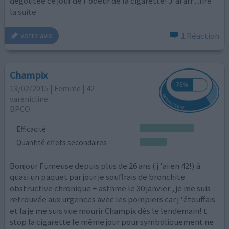
dégoûtée ce jour de l'odeur de la cigarette! J'ai arr
...lire
la suite
1 Réaction
votre avis
Champix
13/02/2015 | Femme | 42
varenicline
BPCO
Efficacité
Quantité effets secondaires
Bonjour Fumeuse depuis plus de 26 ans ( j 'ai en 42!) à
quasi un paquet par jour je souffrais de bronchite
obstructive chronique + asthme le 30 janvier , je me suis
retrouvée aux urgences avec les pompiers car j 'étouffais
et la je me suis vue mourir Champix dès le lendemain! t
stop la cigarette le même jour pour symboliquement ne