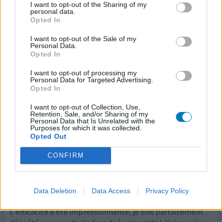
I want to opt-out of the Sharing of my
décidés à en finir avec le tabac.
personal data.
Opted In
0 réactions
votre avis
I want to opt-out of the Sale of my
Personal Data.
Opted In
Champix
I want to opt-out of processing my
Personal Data for Targeted Advertising.
28/02/2015 | Femme | 43
Opted In
varenicline (1mg)
Arrêter de fumer
I want to opt-out of Collection, Use,
Retention, Sale, and/or Sharing of my
Personal Data that Is Unrelated with the
Efficacité
Purposes for which it was collected.
Quantité effets secondaires
Opted Out
CONFIRM
Bonjour! Suite à une embolie pulmonaire j'ai décidé
d'arrêter le tabac qui est un des facteurs aggravants!
Comme je n'ai jamais été capable d'arrêter
définiivtement et que cette fois ci ma santé était en
Data Deletion
Data Access
Privacy Policy
danger j'ai demandé à mon généraliste de me le prescrire.
L'efficacité a été impressionnante, je suis parfaitement