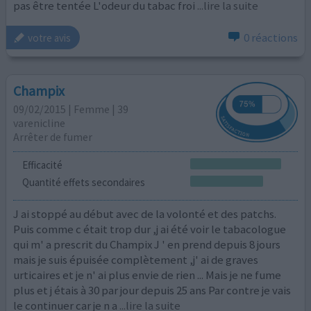
pas être tentée L'odeur du tabac froi
...lire la suite
0 réactions
votre avis
Champix
09/02/2015 | Femme | 39
varenicline
Arrêter de fumer
Efficacité
Quantité effets secondaires
J ai stoppé au début avec de la volonté et des patchs.
Puis comme c était trop dur ,j ai été voir le tabacologue
qui m' a prescrit du Champix J ' en prend depuis 8 jours
mais je suis épuisée complètement ,j' ai de graves
urticaires et je n' ai plus envie de rien ... Mais je ne fume
plus et j étais à 30 par jour depuis 25 ans Par contre je vais
le continuer car je n a
...lire la suite