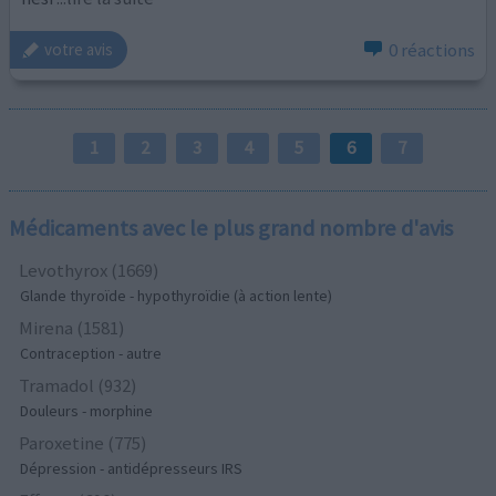
0 réactions
votre avis
1
2
3
4
5
6
7
Médicaments avec le plus grand nombre d'avis
Levothyrox (1669)
Glande thyroïde - hypothyroïdie (à action lente)
Mirena (1581)
Contraception - autre
Tramadol (932)
Douleurs - morphine
Paroxetine (775)
Dépression - antidépresseurs IRS