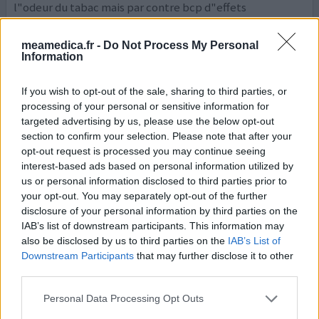
l"odeur du tabac mais par contre bcp d"effets
secondaires maux de jambes permanents et souffle tres
court mais a part ca je dis genial le champix
meamedica.fr -
Do Not Process My Personal
Information
0 réactions
votre avis
If you wish to opt-out of the sale, sharing to third parties, or
processing of your personal or sensitive information for
targeted advertising by us, please use the below opt-out
Champix
section to confirm your selection. Please note that after your
21/04/2015 | Femme | 45
opt-out request is processed you may continue seeing
varenicline (0,5mg)
interest-based ads based on personal information utilized by
Pas dans la liste
us or personal information disclosed to third parties prior to
your opt-out. You may separately opt-out of the further
Efficacité
disclosure of your personal information by third parties on the
Quantité effets secondaires
IAB’s list of downstream participants. This information may
also be disclosed by us to third parties on the
IAB’s List of
Voilà, j'ai arrêté de fumer le 12/12/ 2012 avec du Champix.
Downstream Participants
that may further disclose it to other
Je ne regrette en rien ma décision à ce jour car je REVIE de
third parties.
plus belle... Malgré quelque effet secondaire (mauvais
rêve, dépression) tout est rentrée dans l'ordre
Personal Data Processing Opt Outs
aujourd'hui, courage et persévérance pour les personnes