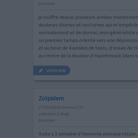
Insomnie
je souffre depuis plusieurs années maintenan
douleurs diurnes et nocturnes qui m'empêche
normalement et de dormir, mon généraliste s
un premier temps orienté vers une dépressio
et au bout de 4 années de tests, d'essais de t
au centre de la douleur d'Hazebrouck (dans l
votre avis
Zolpidem
07/09/2016 | Homme | 39
zolpidem (10mg)
Insomnie
Suite a 1 semaine d'insomnie presque totale 