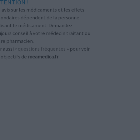
TENTION !
 avis sur les médicaments et les effets
condaires dépendent de la personne
ilisant le médicament. Demandez
jours conseil à votre médecin traitant ou
tre pharmacien.
r aussi «
questions fréquentes
» pour voir
 objectifs de
meamedica.fr
.