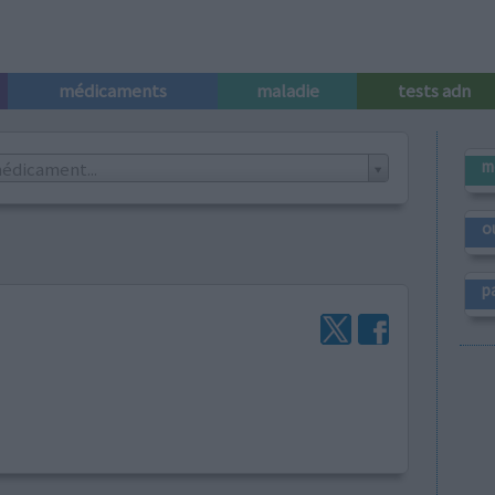
médicaments
maladie
tests adn
m
édicament...
o
p