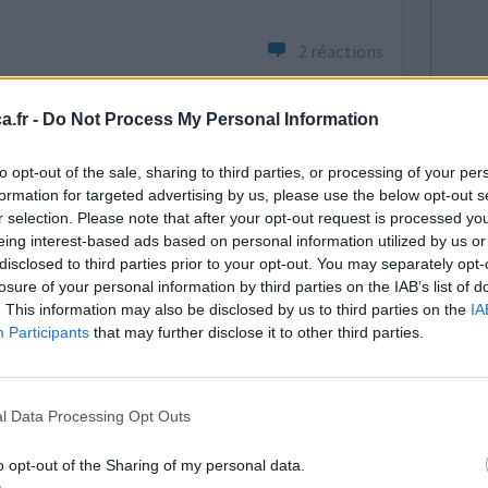
2 réactions
.fr -
Do Not Process My Personal Information
to opt-out of the sale, sharing to third parties, or processing of your per
formation for targeted advertising by us, please use the below opt-out s
r selection. Please note that after your opt-out request is processed y
eing interest-based ads based on personal information utilized by us or
disclosed to third parties prior to your opt-out. You may separately opt-
à cause
Efficacité
losure of your personal information by third parties on the IAB’s list of
pense par
Quantité effets
. This information may also be disclosed by us to third parties on the
IA
anches je le
secondaires
Participants
that may further disclose it to other third parties.
e au réveil
ise dans le lit, j'entendais des voix, on me parlait.
..lire la suite
l Data Processing Opt Outs
0 réactions
o opt-out of the Sharing of my personal data.