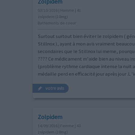
Zolpidem
03/10/2016 | Homme | 41
zolpidem (10mg)
Battements de coeur
Surtout surtout bien éviter le zolpidem ( gé
Stillnox ), ayant à mon avis vraiment beaucou
secondaires que le Stillnox lui meme, pourqu
???? Ce médicament m'aide bien au niveau i
(problème rythme cardiaque intense la nuit av
médaille perd en efficacité jour après jour .L '
votre avis
Zolpidem
14/09/2016 | Femme | 43
zolpidem (10mg)