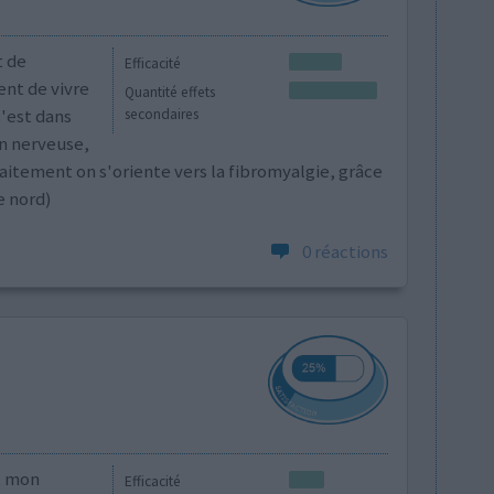
t de
Efficacité
nt de vivre
Quantité effets
'est dans
secondaires
n nerveuse,
raitement on s'oriente vers la fibromyalgie, grâce
e nord)
0 réactions
, mon
Efficacité