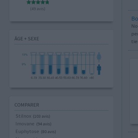
(49 avis)
Bo
No
per
ÂGE + SEXE
tie
COMPARER
Stilnox
(103 avis)
Imovane
(94 avis)
Euphytose
(80 avis)