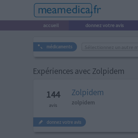
accueil
donnez votre avis
Sélectionnez un autre m
médicaments
Expériences avec Zolpidem
Zolpidem
144
zolpidem
avis
donnez votre avis