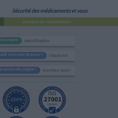
Sécurité des médicaments et vous
à propos de meamedica.fr
on compte
Identification
ublié votre mot de passe ?
cliquez ici!
as encore de compte ?
inscrivez-vous !