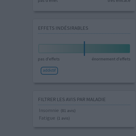
pas d'effet
très efficace
EFFETS INDÉSIRABLES
pas d'effets
énormement d'effets
addictif
FILTRER LES AVIS PAR MALADIE
Insomnie
(81 avis)
Fatigue
(1 avis)