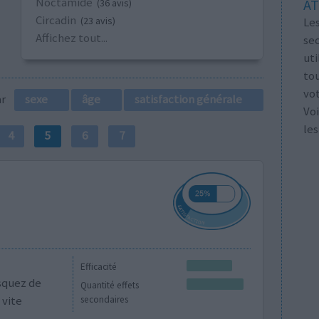
Noctamide
AT
(36 avis)
Circadin
Les
(23 avis)
Affichez tout...
se
ut
tou
vo
par
sexe
âge
satisfaction générale
Voi
les
4
5
6
7
Efficacité
isquez de
Quantité effets
 vite
secondaires