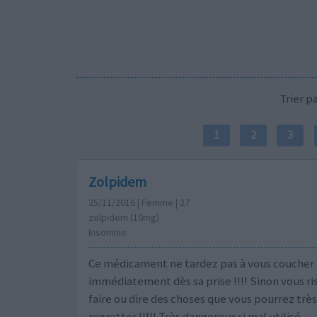
Trier 
1
2
3
Zolpidem
25/11/2016 | Femme | 27
zolpidem (10mg)
Insomnie
Ce médicament ne tardez pas à vous coucher
immédiatement dès sa prise !!!! Sinon vous r
faire ou dire des choses que vous pourrez très
regretter !!!!! Très dangereux si mal utilisé