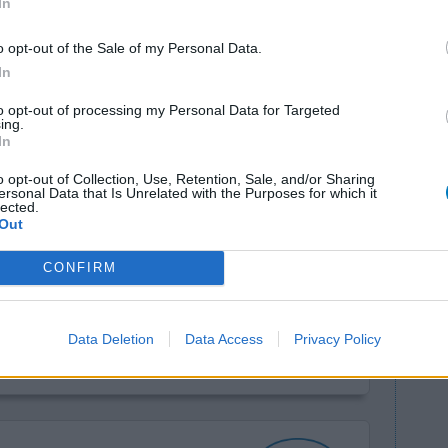
In
o opt-out of the Sale of my Personal Data.
In
to opt-out of processing my Personal Data for Targeted
ing.
In
o opt-out of Collection, Use, Retention, Sale, and/or Sharing
du zolpidem
Efficacité
ersonal Data that Is Unrelated with the Purposes for which it
lected.
e trouve
Quantité effets
Out
angereux...
secondaires
rise
CONFIRM
icament ... Pour donné aussi un exemple j'ai pris
 mon problè
...lire la suite
Data Deletion
Data Access
Privacy Policy
0 réactions