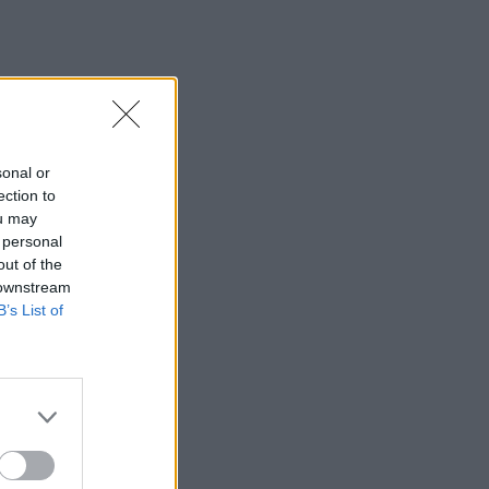
sonal or
ection to
ou may
 personal
out of the
 downstream
B’s List of