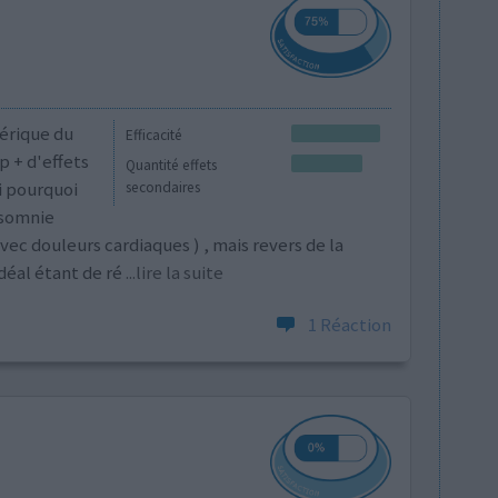
nérique du
Efficacité
p + d'effets
Quantité effets
i pourquoi
secondaires
nsomnie
ec douleurs cardiaques ) , mais revers de la
idéal étant de ré
...lire la suite
1 Réaction