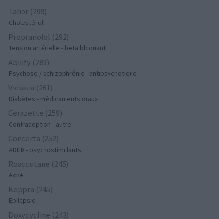
Tahor (299)
Cholestérol
Propranolol (292)
Tension artérielle - beta bloquant
Abilify (289)
Psychose / schizophrénie - antipsychotique
Victoza (261)
Diabètes - médicaments oraux
Cerazette (259)
Contraception - autre
Concerta (252)
ADHD - psychostimulants
Roaccutane (245)
Acné
Keppra (245)
Epilepsie
Doxycycline (243)