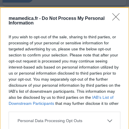
meamedica.fr -
Do Not Process My Personal
Zolpidem
Information
18/06/2021 | Femme | 31
zolpidem (10mg)
If you wish to opt-out of the sale, sharing to third parties, or
Insomnie
processing of your personal or sensitive information for
targeted advertising by us, please use the below opt-out
Efficacité
section to confirm your selection. Please note that after your
Quantité effets secondaires
opt-out request is processed you may continue seeing
interest-based ads based on personal information utilized by
Bonjour bonjour depuis que je prends stilnox j'ai plein
us or personal information disclosed to third parties prior to
d'effets secondaires je suis toujours fatiguée la journée
your opt-out. You may separately opt-out of the further
comme envie de pleurer par moment des maux de tête
disclosure of your personal information by third parties on the
et et je me sens posséder et je fais beaucoup de
IAB’s list of downstream participants. This information may
cauchemars je vais commencer à l'arrêter je pense
also be disclosed by us to third parties on the
IAB’s List of
Downstream Participants
that may further disclose it to other
0 réactions
votre avis
third parties.
Personal Data Processing Opt Outs