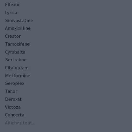
Effexor
Lyrica
Simvastatine
Amoxicilline
Crestor
Tamoxifene
Cymbalta
Sertraline
Citalopram
Metformine
Seroplex
Tahor
Deroxat
Victoza
Concerta
Affichez tout...