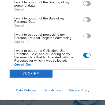
Zolpidem
I want to opt-out of the Sharing of my
personal data.
14/04/2021 | Femme | 33
Opted In
zolpidem (10mg)
Insomnie
I want to opt-out of the Sale of my
Personal Data.
Opted In
Efficacité
Quantité effets secondaires
I want to opt-out of processing my
Personal Data for Targeted Advertising.
Opted In
Je l'ai commencé suite à une dépression, (Sipralexa),
nous avons rajouté l'alprazolam... qui a agit en même
I want to opt-out of Collection, Use,
temps que le zolpidem, ça a fonctionné 1 semaine. Et
Retention, Sale, and/or Sharing of my
Personal Data that Is Unrelated with the
maintenant plus rien ne va.... je ne dors plus, maux de
Purposes for which it was collected.
tête... mal être...
Opted Out
CONFIRM
0 réactions
votre avis
Data Deletion
Data Access
Privacy Policy
Zolpidem
28/03/2021 | Femme | 69
zolpidem (10mg)