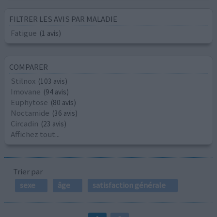
FILTRER LES AVIS PAR MALADIE
Fatigue
(1 avis)
COMPARER
Stilnox
(103 avis)
Imovane
(94 avis)
Euphytose
(80 avis)
Noctamide
(36 avis)
Circadin
(23 avis)
Affichez tout...
Trier par
sexe
âge
satisfaction générale