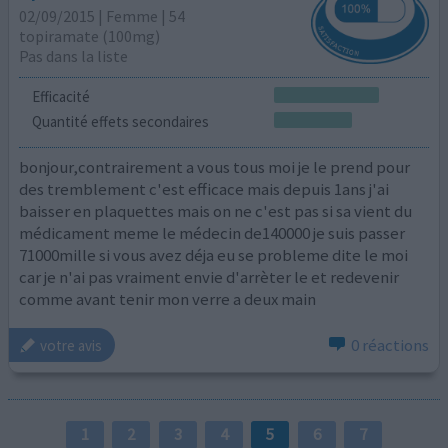
02/09/2015 | Femme | 54
topiramate (100mg)
Pas dans la liste
Efficacité
Quantité effets secondaires
bonjour,contrairement a vous tous moi je le prend pour
des tremblement c'est efficace mais depuis 1ans j'ai
baisser en plaquettes mais on ne c'est pas si sa vient du
médicament meme le médecin de140000 je suis passer
71000mille si vous avez déja eu se probleme dite le moi
car je n'ai pas vraiment envie d'arrèter le et redevenir
comme avant tenir mon verre a deux main
0 réactions
votre avis
1
2
3
4
5
6
7