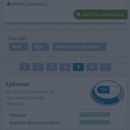
ANSM
(29/06/2022)
lisez ici le communiqué
Trier par
sexe
âge
satisfaction générale
1
2
3
4
5
6
7
Epitomax
05/10/2016 | Femme | 25
topiramate (25mg)
Migraine
Efficacité
Quantité effets secondaires