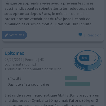
résigne on apprends à vivre avec..à prévenir les crises
aussi handicapantes soient elles..à les redouter..je suis
sous epitomax depuis 3 ans, le médecin qui me l'a
prescrit ne me vendait pas du rêve juste L espoir de
diminuer les crises de moitié.. il fait son
...lire la suite
1 Réaction
votre avis
Epitomax
07/06/2016 | Femme | 43
topiramate (50mg)
Trouble de personnalité borderline
Efficacité
Quantité effets secondaires
J'étais déjà sous neuroleptique Abilify 10mg associé à un
anti depresseur Cymbalta 90mg , mais j'ai pris 30 kg en 2
ans .. Aprés avoir entendu parlé des effets secondaires