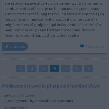
après avoir essayé plusieurs traitements, ce traitements
semble le plus efficace je ne fait aucune migraine. sous
autres traitement à long terme j'en faisais moins mais j en
faisais, le seul médicament d'appoint qui me calme la
migraine c'est Migralgine, qui hélas vient d être arrêté :(
mais bon ce n est pas un traitement de fond. donc en
résumé, je prend depuis 2 ans,
...lire la suite
0 réactions
votre avis
1
2
3
4
5
6
7
Médicaments avec le plus grand nombre d'avis
Levothyrox (1669)
Glande thyroïde - hypothyroïdie (à action lente)
Mirena (1581)