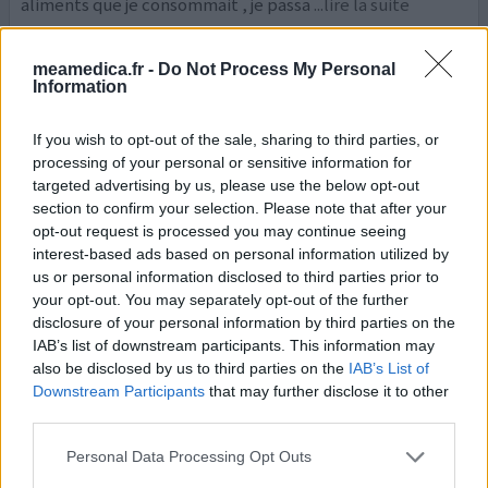
aliments que je consommait , je passa
...lire la suite
0 réactions
votre avis
meamedica.fr -
Do Not Process My Personal
Information
Epitomax
If you wish to opt-out of the sale, sharing to third parties, or
processing of your personal or sensitive information for
12/04/2017 | Femme | 25
targeted advertising by us, please use the below opt-out
topiramate (50mg)
section to confirm your selection. Please note that after your
Migraine
opt-out request is processed you may continue seeing
Efficacité
interest-based ads based on personal information utilized by
us or personal information disclosed to third parties prior to
Quantité effets secondaires
your opt-out. You may separately opt-out of the further
disclosure of your personal information by third parties on the
Ma très courte expérience d'Epitomax ! Une
IAB’s list of downstream participants. This information may
véritablement mésaventure . Pourtant j'en attendais
also be disclosed by us to third parties on the
IAB’s List of
beaucoup de ce médicament concernant mes migraines
Downstream Participants
that may further disclose it to other
chroniques. Première prise hier soir (soit 11/04/17) et déjà
third parties.
les choses commencent, une heure après la prise du
comprimé 50mg, j'ai du allé uriner au moins 5/6 fois en
Personal Data Processing Opt Outs
l'espace d'une demi-heure, s'en suis une impossibilité