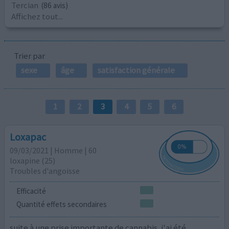
Tercian
(86 avis)
Affichez tout...
Trier par
sexe
âge
satisfaction générale
1
2
3
4
5
6
Loxapac
09/03/2021 | Homme | 60
loxapine (25)
Troubles d'angoisse
Efficacité
Quantité effets secondaires
suite à une prise importante de cannabis, j'ai été