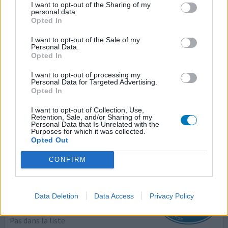
I want to opt-out of the Sharing of my
personal data.
Opted In
Loxapac
27/06/2020 | Homme | 34
I want to opt-out of the Sale of my
loxapine (50mg)
Personal Data.
Opted In
Pas dans la liste
I want to opt-out of processing my
Efficacité
Personal Data for Targeted Advertising.
Quantité effets secondaires
Opted In
I want to opt-out of Collection, Use,
moi quand je prend ce médicament j'ai envie de marché
Retention, Sale, and/or Sharing of my
sans arret et je me sans mal et angoissée
Personal Data that Is Unrelated with the
Purposes for which it was collected.
Opted Out
1 Réaction
votre avis
CONFIRM
Loxapac
Data Deletion
Data Access
Privacy Policy
22/09/2019 | Femme | 24
loxapine (25mg)
Pas dans la liste