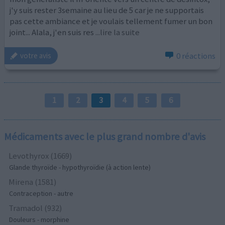
j'y suis rester 3semaine au lieu de 5 car je ne supportais
pas cette ambiance et je voulais tellement fumer un bon
joint... Alala, j'en suis res
...lire la suite
0 réactions
votre avis
1
2
3
4
5
6
Médicaments avec le plus grand nombre d'avis
Levothyrox (1669)
Glande thyroïde - hypothyroïdie (à action lente)
Mirena (1581)
Contraception - autre
Tramadol (932)
Douleurs - morphine