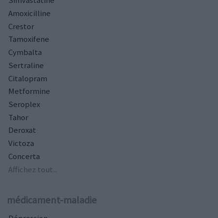
Simvastatine
Amoxicilline
Crestor
Tamoxifene
Cymbalta
Sertraline
Citalopram
Metformine
Seroplex
Tahor
Deroxat
Victoza
Concerta
Affichez tout...
médicament-maladie