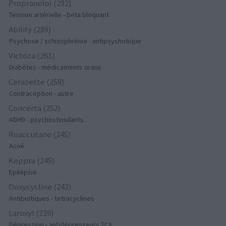
Propranolol (292)
Tension artérielle - beta bloquant
Abilify (289)
Psychose / schizophrénie - antipsychotique
Victoza (261)
Diabètes - médicaments oraux
Cerazette (259)
Contraception - autre
Concerta (252)
ADHD - psychostimulants
Roaccutane (245)
Acné
Keppra (245)
Epilepsie
Doxycycline (243)
Antibiotiques - tetracyclines
Laroxyl (239)
Dépression - antidépresseurs TCA