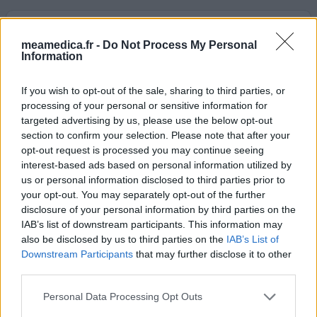
Loxapac
24/07/2020 | Homme | 25
meamedica.fr -
Do Not Process My Personal
Information
loxapine (100)
Stress
If you wish to opt-out of the sale, sharing to third parties, or
Efficacité
processing of your personal or sensitive information for
Quantité effets secondaires
targeted advertising by us, please use the below opt-out
section to confirm your selection. Please note that after your
opt-out request is processed you may continue seeing
Etant enfermer en hopital psychiatrique car plus de
interest-based ads based on personal information utilized by
place au urgence raison covid car je my etais presenté
us or personal information disclosed to third parties prior to
pour de l'angoisse j'ai passer donc 4 jours en hopital
your opt-out. You may separately opt-out of the further
psychiatrique à bouffer des cachetons sous la
disclosure of your personal information by third parties on the
surveillance des infirmier le soir ont me donner Loxapax
IAB’s list of downstream participants. This information may
ce fut horrible jamais je ne prendrait ce médicaments je
also be disclosed by us to third parties on the
IAB’s List of
narriver pas à dormir de la nuit impatience raideurs
...lire
Downstream Participants
that may further disclose it to other
la suite
third parties.
0 réactions
votre avis
Personal Data Processing Opt Outs