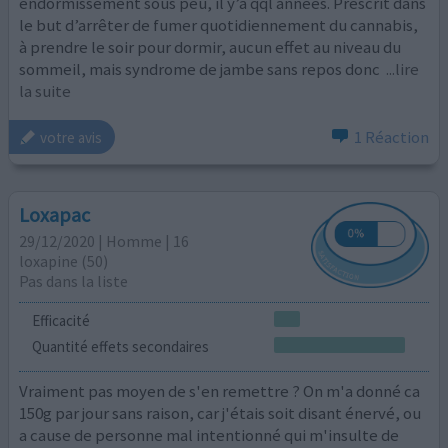
endormissement sous peu, il y’a qql années. Prescrit dans
le but d’arrêter de fumer quotidiennement du cannabis,
à prendre le soir pour dormir, aucun effet au niveau du
sommeil, mais syndrome de jambe sans repos donc
...lire
la suite
1 Réaction
votre avis
Loxapac
29/12/2020 | Homme | 16
loxapine (50)
Pas dans la liste
Efficacité
Quantité effets secondaires
Vraiment pas moyen de s'en remettre ? On m'a donné ca
150g par jour sans raison, car j'étais soit disant énervé, ou
a cause de personne mal intentionné qui m'insulte de