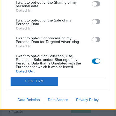
I want to opt-out of the Sharing of my
Quantité effets secondaires
personal data.
Opted In
j'ai utilisé actisoufre pour soigner un simple rhume et un
I want to opt-out of the Sale of my
nez bouché: le produit est parti dans l'oreille gauche...
Personal Data.
Opted In
Très forte douleur, insupportable, beaucoup
d'acouphènes, ... au bout de 3 jours, surdité de l'oreille et
I want to opt-out of processing my
hypersensibilité aux bruits les plus simples... J'entends
Personal Data for Targeted Advertising.
faux tous les sons ( pour une musicienne, c'est dur !) Tout
Opted In
ce que j'entends est amplifié au
...lire la suite
I want to opt-out of Collection, Use,
Retention, Sale, and/or Sharing of my
Personal Data that Is Unrelated with the
votre avis
Purposes for which it was collected.
Opted Out
CONFIRM
Nasonex
15/03/2019 | Femme | 29
mométasone
Data Deletion
Data Access
Privacy Policy
Rhume
Efficacité