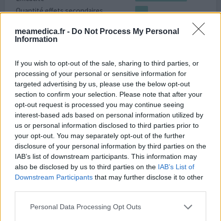
Quantité effets secondaires
meamedica.fr -
Do Not Process My Personal
Quand je sens qu'un rhume arrive (nez qui coule,
Information
éternuements), j'en prends 3 ou 4 dans la journée. La
plupart du temps, le rhume ne se développera pas. Par
If you wish to opt-out of the sale, sharing to third parties, or
contre, j'ai constaté qu'il faut en prendre dès le début du
processing of your personal or sensitive information for
rhume, avant qu'il ne soit bien installé. Comme tout le
targeted advertising by us, please use the below opt-out
monde, je ne sais dire ce qui se serait passé si je n'avais
section to confirm your selection. Please note that after your
pas pris d'Oscillococcinum, mais j'ai l'i
...lire la suite
opt-out request is processed you may continue seeing
interest-based ads based on personal information utilized by
votre avis
us or personal information disclosed to third parties prior to
your opt-out. You may separately opt-out of the further
disclosure of your personal information by third parties on the
IAB’s list of downstream participants. This information may
Actisoufre
also be disclosed by us to third parties on the
IAB’s List of
01/05/2019 | Femme | 46
Downstream Participants
that may further disclose it to other
monosulfure de sodium / saccharomyces
third parties.
cerevisiae
Rhume
Personal Data Processing Opt Outs
Efficacité