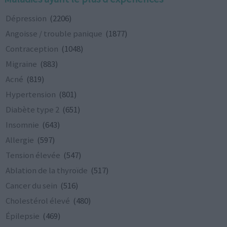
Dépression
(2206)
Angoisse / trouble panique
(1877)
Contraception
(1048)
Migraine
(883)
Acné
(819)
Hypertension
(801)
Diabète type 2
(651)
Insomnie
(643)
Allergie
(597)
Tension élevée
(547)
Ablation de la thyroïde
(517)
Cancer du sein
(516)
Cholestérol élevé
(480)
Épilepsie
(469)