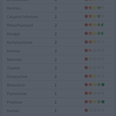
Derinox
3
Calyptol Inhalant
2
Rhinofluimucil
2
Aturgyl
2
Acetylcysteine
2
Avamys
2
Nasonex
2
Tavanic
2
Doxycycline
2
Rinoclenil
1
Pyostacine
1
Pivalone
1
Humex
1