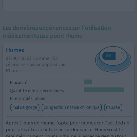
Les dernières expériences sur l’utilisation
médicamenteuse pour:
rhume
Humex
07/06/2026 | Homme | 53
cétirizine / pseudoéphédrine
Rhume
Efficacité
Quantité effets secondaires
Effets indésirables
mal de gorge
congestion nasale chronique
nausée
Après 3 jours de rhume j'opte pour humex car l'actifed ne
peut plus être acheter sans ordonnance. Humex est le
pire médicament pour un rhume, il asséché rien du tout