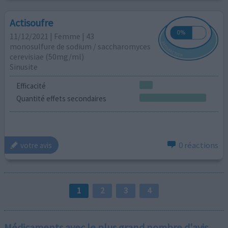
Actisoufre
11/12/2021 | Femme | 43
monosulfure de sodium / saccharomyces
cerevisiae (50mg/ml)
Sinusite
Efficacité
Quantité effets secondaires
0 réactions
votre avis
1
2
3
4
Médicaments avec le plus grand nombre d'avis