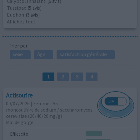
Calyptol Inhalant
(6 avis)
Tussipax
(5 avis)
Euphon
(3 avis)
Affichez tout...
Trier par
sexe
âge
satisfaction générale
1
2
3
4
Actisoufre
09/07/2026 | Femme | 55
monosulfure de sodium / saccharomyces
cerevisiae (26/40/20mg/g)
Mal de gorge
Efficacité