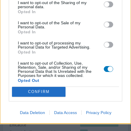
I want to opt-out of the Sharing of my
personal data.
Quantité effets secondaires
Opted In
Avec d'horribles sinusites à répétition qui coulent dans
I want to opt-out of the Sale of my
ma gorge et inflamment cette dernière, j'utilise
Personal Data.
Opted In
Actisoufre depuis des années et enfin j'arrive à les
enrayer sans antibiotiques. Aucun effet secondaire sur
I want to opt-out of processing my
moi si ce n'est sensation de picotements/brûlures dès le
Personal Data for Targeted Advertising.
2e jour d'utilisation.
Opted In
I want to opt-out of Collection, Use,
0 réactions
votre avis
Retention, Sale, and/or Sharing of my
Personal Data that Is Unrelated with the
Purposes for which it was collected.
Opted Out
Actisoufre
CONFIRM
15/11/2022 | Homme | 67
monosulfure de sodium / saccharomyces
cerevisiae (50mg/ml)
Data Deletion
Data Access
Privacy Policy
Sinusite
Efficacité