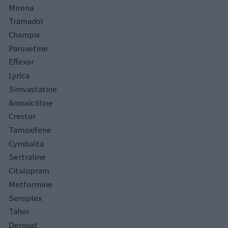
Mirena
Tramadol
Champix
Paroxetine
Effexor
Lyrica
Simvastatine
Amoxicilline
Crestor
Tamoxifene
Cymbalta
Sertraline
Citalopram
Metformine
Seroplex
Tahor
Deroxat