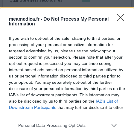
Quantité effets secondaires
Un mal de gorge persistant depuis des mois au niveaux
meamedica.fr -
Do Not Process My Personal
des vois respiratoires juste au-dessus de la glotte, et
Information
malgré des stérimer et gargarismes divers et des
grainons de cuivre rien ne l'a enrayé, excepté Actisoufre
If you wish to opt-out of the sale, sharing to third parties, or
en moins de 6H. Je le recommande pour un nettoyage
processing of your personal or sensitive information for
des voie respiratoires encombrés et irrités, pour moi cela
targeted advertising by us, please use the below opt-out
a été un vrais soulagement dans ce cas la. Nic
...lire la
section to confirm your selection. Please note that after your
suite
opt-out request is processed you may continue seeing
interest-based ads based on personal information utilized by
0 réactions
votre avis
us or personal information disclosed to third parties prior to
your opt-out. You may separately opt-out of the further
disclosure of your personal information by third parties on the
IAB’s list of downstream participants. This information may
Actisoufre
also be disclosed by us to third parties on the
IAB’s List of
03/01/2023 | Femme | 56
Downstream Participants
that may further disclose it to other
monosulfure de sodium / saccharomyces
third parties.
cerevisiae (50mg/ml)
Sinusite
Personal Data Processing Opt Outs
Efficacité