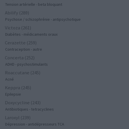
Tension artérielle - beta bloquant
Abilify (289)
Psychose / schizophrénie - antipsychotique
Victoza (261)
Diabètes - médicaments oraux
Cerazette (259)
Contraception - autre
Concerta (252)
ADHD - psychostimulants
Roaccutane (245)
Acné
Keppra (245)
Epilepsie
Doxycycline (243)
Antibiotiques - tetracyclines
Laroxyl (239)
Dépression - antidépresseurs TCA