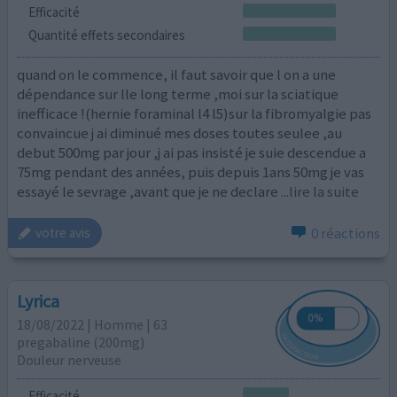
Efficacité
Quantité effets secondaires
quand on le commence, il faut savoir que l on a une
dépendance sur lle long terme ,moi sur la sciatique
inefficace !(hernie foraminal l4 l5)sur la fibromyalgie pas
convaincue j ai diminué mes doses toutes seulee ,au
debut 500mg par jour ,j ai pas insisté je suie descendue a
75mg pendant des années, puis depuis 1ans 50mg je vas
essayé le sevrage ,avant que je ne declare
...lire la suite
0 réactions
votre avis
Lyrica
18/08/2022 | Homme | 63
pregabaline (200mg)
Douleur nerveuse
Efficacité