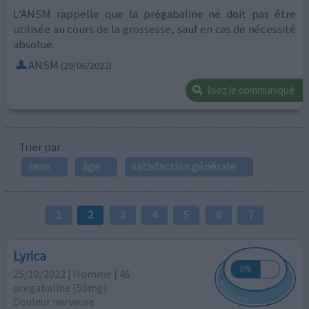
L’ANSM rappelle que la prégabaline ne doit pas être
utilisée au cours de la grossesse, sauf en cas de nécessité
absolue.
ANSM
(29/06/2022)
lisez le communiqué
Trier par
sexe
âge
satisfaction générale
1
2
3
4
5
6
7
Lyrica
25/10/2022 | Homme | 46
pregabaline (50mg)
Douleur nerveuse