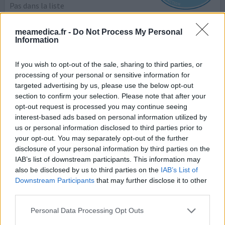
Pas dans la liste
Efficacité
meamedica.fr -
Do Not Process My Personal
Quantité effets secondaires
Information
Ce médicament m'a été prescrit par une jeune médecin
If you wish to opt-out of the sale, sharing to third parties, or
pour une névralgie cervico-brachiale en même temps
processing of your personal or sensitive information for
que du Laroxyl 400 mg que je n'ai d'ailleurs pas acheté
targeted advertising by us, please use the below opt-out
après interrogation de mon pharmacien. Cette jeune
section to confirm your selection. Please note that after your
doctoresse savait que je prends depuis très longtemps du
opt-out request is processed you may continue seeing
Lysanxia (2 comprises de 10 mg chaque soir). Or,
interest-based ads based on personal information utilized by
l'utilisation concomitante du Lyrica et des
us or personal information disclosed to third parties prior to
benzodiazépi
...lire la suite
your opt-out. You may separately opt-out of the further
disclosure of your personal information by third parties on the
IAB’s list of downstream participants. This information may
0 réactions
votre avis
also be disclosed by us to third parties on the
IAB’s List of
Downstream Participants
that may further disclose it to other
third parties.
Lyrica
Personal Data Processing Opt Outs
24/10/2021 | Femme | 53
pregabaline (200mg)