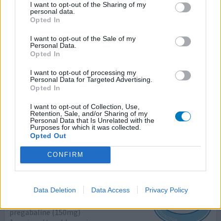
I want to opt-out of the Sharing of my
Douleur fantôme
personal data.
Opted In
Efficacité
I want to opt-out of the Sale of my
Quantité effets secondaires
Personal Data.
Opted In
Douleur côté droit dans le dos sens mouvement qui
I want to opt-out of processing my
pourrait les declache dans La fesse le mollet le gros
Personal Data for Targeted Advertising.
orteil et celui à côté tous le côté droit après une
Opted In
opération d’un enie de la queue de cheval ou il as eu des
complication hémorragie fissure du canal rachidien est
I want to opt-out of Collection, Use,
Retention, Sale, and/or Sharing of my
touché un petit nerf Je suis traité avec de lyrica 200 mg
Personal Data that Is Unrelated with the
trois fois par jour on m’a mis stimulateur qui
...lire la suite
Purposes for which it was collected.
Opted Out
0 réactions
votre avis
CONFIRM
Lyrica
Data Deletion
Data Access
Privacy Policy
17/10/2021 | Homme | 59
pregabaline (150mg)