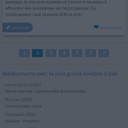
panique.Je me sens apaisée et j'arrive à nouveau à
affronter des problèmes de façon pausee. Ce
médicament vaut la peine d'être pris!
0 réactions
votre avis
1
2
3
4
5
6
7
Médicaments avec le plus grand nombre d'avis
Levothyrox (1669)
Glande thyroïde - hypothyroïdie (à action lente)
Mirena (1581)
Contraception - autre
Tramadol (932)
Douleurs - morphine