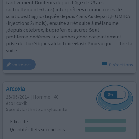
tardivement.Douleurs depuis l'âge de 23 ans
(actuellement 63 ans) interprétées comme crises de
sciatique.Diagnostiquée depuis 4 ans.Au départ,HUMIRA
(injections 2/mois), ensuite arrêt suite à mélanome
,depuis celebrex,ibuprofen et autres.Seul
problème,oedèmes aux jambes,donc conjointement
prise de diurétiques aldactone +lasix.Pourvu que c
...lire la
suite
0 réactions
votre avis
Arcoxia
25/06/2014 | Homme | 40
étoricoxib
Spondylarthrite ankylosante
Efficacité
Quantité effets secondaires