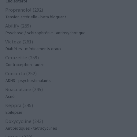
Cholestérol
Propranolol (292)
Tension artérielle - beta bloquant
Abilify (289)
Psychose / schizophrénie - antipsychotique
Victoza (261)
Diabètes - médicaments oraux
Cerazette (259)
Contraception - autre
Concerta (252)
ADHD - psychostimulants
Roaccutane (245)
Acné
Keppra (245)
Epilepsie
Doxycycline (243)
Antibiotiques - tetracyclines
Laroxyl (239)