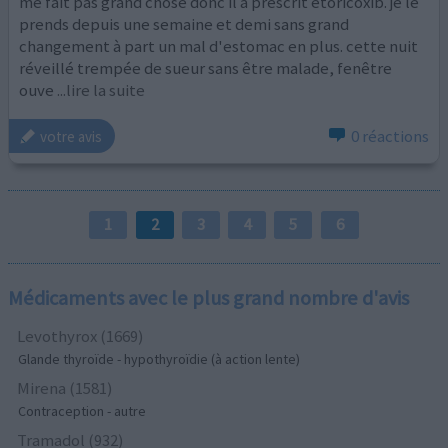
me fait pas grand chose donc il a prescrit etoricoxib. je le
prends depuis une semaine et demi sans grand
changement à part un mal d'estomac en plus. cette nuit
réveillé trempée de sueur sans être malade, fenêtre
ouve
...lire la suite
0 réactions
votre avis
1
2
3
4
5
6
Médicaments avec le plus grand nombre d'avis
Levothyrox (1669)
Glande thyroïde - hypothyroïdie (à action lente)
Mirena (1581)
Contraception - autre
Tramadol (932)