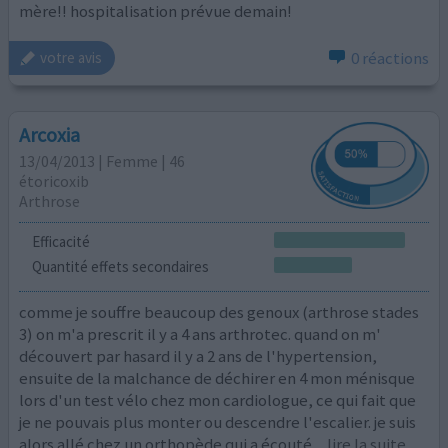
mère!! hospitalisation prévue demain!
0 réactions
votre avis
Arcoxia
13/04/2013 | Femme | 46
étoricoxib
Arthrose
Efficacité
Quantité effets secondaires
comme je souffre beaucoup des genoux (arthrose stades
3) on m'a prescrit il y a 4 ans arthrotec. quand on m'
découvert par hasard il y a 2 ans de l'hypertension,
ensuite de la malchance de déchirer en 4 mon ménisque
lors d'un test vélo chez mon cardiologue, ce qui fait que
je ne pouvais plus monter ou descendre l'escalier. je suis
alors allé chez un orthopède qui a écouté
...lire la suite