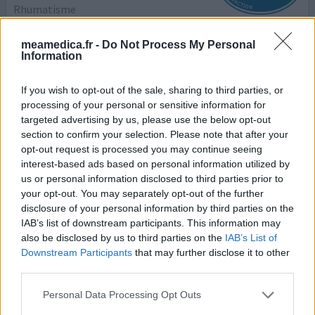
Rhumatisme
Efficacité
meamedica.fr -
Do Not Process My Personal
Quantité effets secondaires
Information
marche bien contre la douleur. hélas ne combat pas la
If you wish to opt-out of the sale, sharing to third parties, or
raideur.seulement des bleus, c'est tout pas d'autre effet
processing of your personal or sensitive information for
secondaire. action positive c'était la légère sensation
targeted advertising by us, please use the below opt-out
d'euphorie dès que le médicament commençait son
section to confirm your selection. Please note that after your
action.
opt-out request is processed you may continue seeing
interest-based ads based on personal information utilized by
us or personal information disclosed to third parties prior to
0 réactions
votre avis
your opt-out. You may separately opt-out of the further
disclosure of your personal information by third parties on the
IAB’s list of downstream participants. This information may
Arcoxia
also be disclosed by us to third parties on the
IAB’s List of
Downstream Participants
that may further disclose it to other
16/02/2013 | Homme | 59
third parties.
étoricoxib
Douleur articulaire
Personal Data Processing Opt Outs
Efficacité