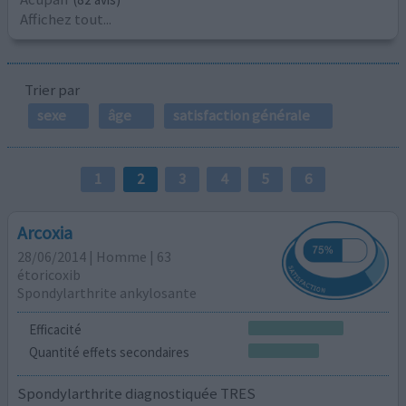
Affichez tout...
Trier par
sexe
âge
satisfaction générale
1
2
3
4
5
6
Arcoxia
28/06/2014 | Homme | 63
étoricoxib
Spondylarthrite ankylosante
Efficacité
Quantité effets secondaires
Spondylarthrite diagnostiquée TRES