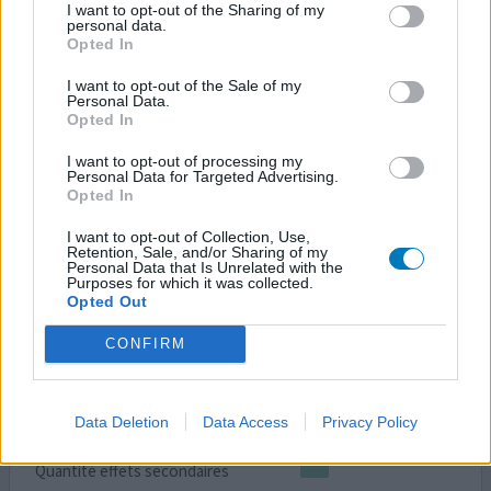
I want to opt-out of the Sharing of my
Quantité effets secondaires
personal data.
Opted In
quelques heures après avoir pris un comprimé de 90 mg,
I want to opt-out of the Sale of my
j'ai eu des palpitations cardiaques avec accélération du
Personal Data.
rythme cardiaque à 120 b/mn et essoufflement . ça a duré
Opted In
plus de 24 heures après la prise. arcoxia ne devrait pas
I want to opt-out of processing my
être prescrit sans test de réaction préalable à ses
Personal Data for Targeted Advertising.
composants actifs.
Opted In
I want to opt-out of Collection, Use,
0 réactions
votre avis
Retention, Sale, and/or Sharing of my
Personal Data that Is Unrelated with the
Purposes for which it was collected.
Opted Out
Arcoxia
CONFIRM
05/02/2013 | Femme | 53
étoricoxib
Pas dans la liste
Data Deletion
Data Access
Privacy Policy
Efficacité
Quantité effets secondaires