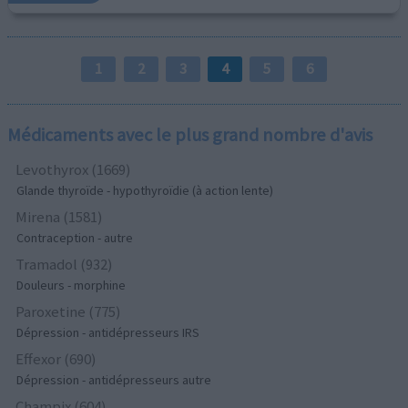
1
2
3
4
5
6
Médicaments avec le plus grand nombre d'avis
Levothyrox (1669)
Glande thyroïde - hypothyroïdie (à action lente)
Mirena (1581)
Contraception - autre
Tramadol (932)
Douleurs - morphine
Paroxetine (775)
Dépression - antidépresseurs IRS
Effexor (690)
Dépression - antidépresseurs autre
Champix (604)