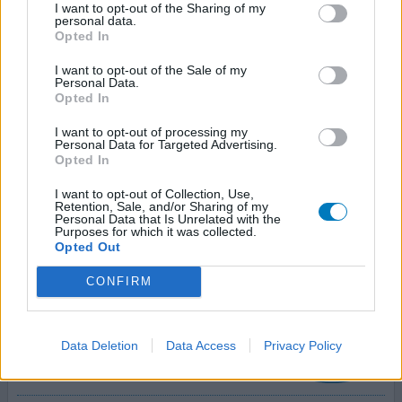
I want to opt-out of the Sharing of my
personal data.
Opted In
Acupan
09/10/2017 | Femme | 51
I want to opt-out of the Sale of my
Personal Data.
néfopam (20mg)
Opted In
Douleur articulaire
I want to opt-out of processing my
Efficacité
Personal Data for Targeted Advertising.
Opted In
Quantité effets secondaires
I want to opt-out of Collection, Use,
Iefficace dans mon cas malgré 2 ampoules en 1 prise
Retention, Sale, and/or Sharing of my
Personal Data that Is Unrelated with the
Purposes for which it was collected.
0 réactions
votre avis
Opted Out
CONFIRM
Acupan
27/09/2017 | Homme | 45
Data Deletion
Data Access
Privacy Policy
néfopam (50ml)
Arthrose