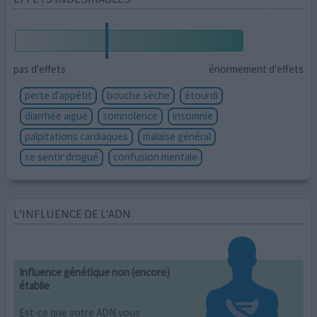
pas d'effets
énormement d'effets
perte d'appétit
bouche sèche
étourdi
diarrhée aiguë
somnolence
insomnie
palpitations cardiaques
malaise général
se sentir drogué
confusion mentale
L’INFLUENCE DE L'ADN
Influence génétique non (encore)
établie
Est-ce que votre ADN vous