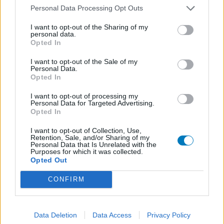
Tension artérielle - beta bloquant
Personal Data Processing Opt Outs
Tahor (299)
Cholestérol
I want to opt-out of the Sharing of my
personal data.
Propranolol (292)
Opted In
Tension artérielle - beta bloquant
I want to opt-out of the Sale of my
Abilify (289)
Personal Data.
Opted In
Psychose / schizophrénie - antipsychotique
Victoza (261)
I want to opt-out of processing my
Personal Data for Targeted Advertising.
Diabètes - médicaments oraux
Opted In
Cerazette (259)
I want to opt-out of Collection, Use,
Contraception - autre
Retention, Sale, and/or Sharing of my
Concerta (252)
Personal Data that Is Unrelated with the
Purposes for which it was collected.
ADHD - psychostimulants
Opted Out
Roaccutane (245)
CONFIRM
Acné
Keppra (245)
Epilepsie
Data Deletion
Data Access
Privacy Policy
Doxycycline (243)