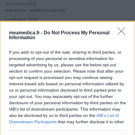
Seroplex (424)
Dépression - antidépresseurs IRS
Cymbalta (418)
Dépression - antidépresseurs autre
meamedica.fr -
Do Not Process My Personal
Tamoxifene (386)
Information
Cancer - hormones et antihormones
Crestor (366)
If you wish to opt-out of the sale, sharing to third parties, or
Cholestérol
processing of your personal or sensitive information for
targeted advertising by us, please use the below opt-out
Deroxat (366)
section to confirm your selection. Please note that after your
Dépression - antidépresseurs IRS
opt-out request is processed you may continue seeing
Citalopram (358)
interest-based ads based on personal information utilized by
Dépression - antidépresseurs IRS
us or personal information disclosed to third parties prior to
your opt-out. You may separately opt-out of the further
Metformine (357)
disclosure of your personal information by third parties on the
Diabètes - médicaments oraux
IAB’s list of downstream participants. This information may
Pyostacine (311)
also be disclosed by us to third parties on the
IAB’s List of
Antibiotiques - autre
Downstream Participants
that may further disclose it to other
Bisoprolol (300)
third parties.