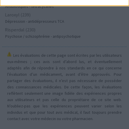
Antibiotiques - tetracyclines
Laroxyl (239)
Dépression - antidépresseurs TCA
Risperdal (230)
Psychose / schizophrénie - antipsychotique
Les évaluations de cette page sont écrites par les utilisateurs
eux-mêmes ; ces avis sont d’abord lus, et éventuellement
adaptés afin de répondre à nos standards en ce qui concerne
l’évaluation d’un médicament, avant d’être approuvés. Pour
partager des évaluations, il n’est pas nécessaire de posséder
des connaissances médicales. De cette façon, les évaluations
reflètent seulement une image fidèle des expériences propres
aux utilisateurs et pas celle du propriétaire de ce site web.
N’oubliez-pas que les expériences peuvent varier selon les
individus et que pour tout avis médical, il faut toujours prendre
contact avec votre médecin ou votre pharmacien.