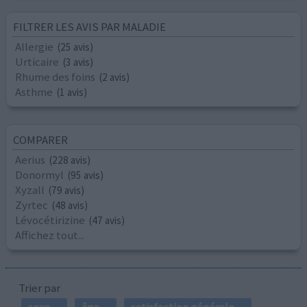
FILTRER LES AVIS PAR MALADIE
Allergie
(25 avis)
Urticaire
(3 avis)
Rhume des foins
(2 avis)
Asthme
(1 avis)
COMPARER
Aerius
(228 avis)
Donormyl
(95 avis)
Xyzall
(79 avis)
Zyrtec
(48 avis)
Lévocétirizine
(47 avis)
Affichez tout...
Trier par
sexe
âge
satisfaction générale