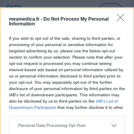
Kestin
13/07/2021 | Femme | 35
meamedica.fr -
Do Not Process My Personal
ebastine (10mg)
Information
Allergie
Efficacité
If you wish to opt-out of the sale, sharing to third parties, or
processing of your personal or sensitive information for
Quantité effets secondaires
targeted advertising by us, please use the below opt-out
section to confirm your selection. Please note that after your
Allergie aux pollens et acariens douleurs intestinales et
opt-out request is processed you may continue seeing
probable intolérance à l’histamine Ce médicament
interest-based ads based on personal information utilized by
fonctionne avec une rapidité extrême sur les pollens
us or personal information disclosed to third parties prior to
mais pour ma part me provoque insomnie et saignement
your opt-out. You may separately opt-out of the further
de nez … je cherche autre chose du coup
disclosure of your personal information by third parties on the
IAB’s list of downstream participants. This information may
0 réactions
votre avis
also be disclosed by us to third parties on the
IAB’s List of
Downstream Participants
that may further disclose it to other
third parties.
Kestin
Personal Data Processing Opt Outs
10/11/2020 | Femme | 58