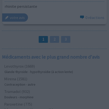
rhinite persistante
0 réactions
votre avis
1
2
3
Médicaments avec le plus grand nombre d'avis
Levothyrox (1669)
Glande thyroïde - hypothyroïdie (à action lente)
Mirena (1581)
Contraception - autre
Tramadol (932)
Douleurs - morphine
Paroxetine (775)