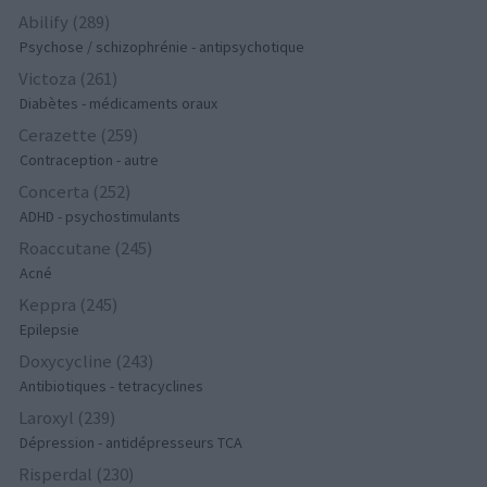
Abilify (289)
Psychose / schizophrénie - antipsychotique
Victoza (261)
Diabètes - médicaments oraux
Cerazette (259)
Contraception - autre
Concerta (252)
ADHD - psychostimulants
Roaccutane (245)
Acné
Keppra (245)
Epilepsie
Doxycycline (243)
Antibiotiques - tetracyclines
Laroxyl (239)
Dépression - antidépresseurs TCA
Risperdal (230)