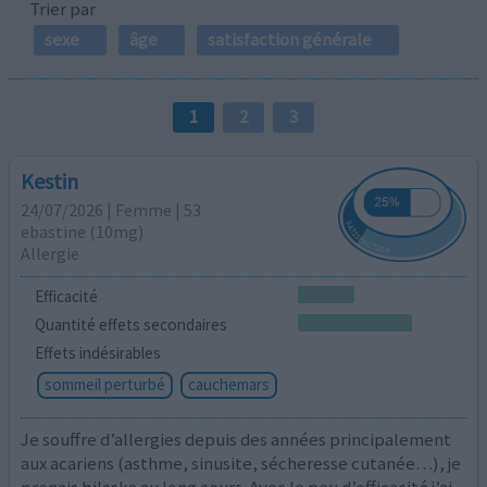
Trier par
sexe
âge
satisfaction générale
1
2
3
Kestin
24/07/2026 | Femme | 53
ebastine (10mg)
Allergie
Efficacité
Quantité effets secondaires
Effets indésirables
sommeil perturbé
cauchemars
Je souffre d’allergies depuis des années principalement
aux acariens (asthme, sinusite, sécheresse cutanée…), je