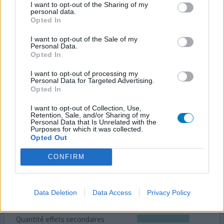
ebastine (10mg)
I want to opt-out of the Sharing of my
personal data.
Allergie
Opted In
Efficacité
I want to opt-out of the Sale of my
Personal Data.
Quantité effets secondaires
Opted In
je prends ce médicament une fois par jour pour éviter des
I want to opt-out of processing my
démangeaisons. Cela avait fonctionné l'année dernière
Personal Data for Targeted Advertising.
Opted In
mais plus cette année
I want to opt-out of Collection, Use,
0 réactions
votre avis
Retention, Sale, and/or Sharing of my
Personal Data that Is Unrelated with the
Purposes for which it was collected.
Opted Out
Kestin
CONFIRM
07/08/2020 | Homme | 34
ebastine (10mg)
Allergie acariens
Data Deletion
Data Access
Privacy Policy
Efficacité
Quantité effets secondaires