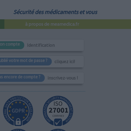
Sécurité des médicaments et vous
à propos de meamedica.fr
on compte
Identification
ublié votre mot de passe ?
cliquez ici!
as encore de compte ?
inscrivez-vous !