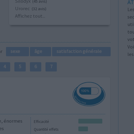
Silodyx
AT
(45 avis)
Urorec
Les
(32 avis)
Affichez tout...
se
ut
tou
vo
Voi
par
sexe
âge
satisfaction générale
les
4
5
6
7
te, énormes
Efficacité
es
Quantité effets