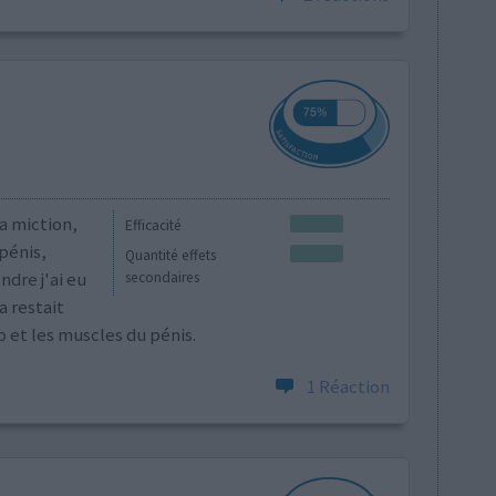
a miction,
Efficacité
 pénis,
Quantité effets
dre j'ai eu
secondaires
a restait
o et les muscles du pénis.
1 Réaction