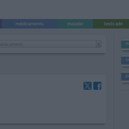
médicaments
maladie
tests adn
m
édicament...
o
p