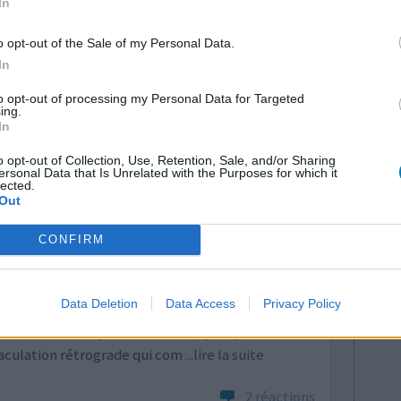
In
o opt-out of the Sale of my Personal Data.
1 Réaction
In
to opt-out of processing my Personal Data for Targeted
ing.
In
o opt-out of Collection, Use, Retention, Sale, and/or Sharing
ersonal Data that Is Unrelated with the Purposes for which it
lected.
Out
action était
CONFIRM
Efficacité
and effet,
Quantité effets
lus du
secondaires
Data Deletion
Data Access
Privacy Policy
evenue
ets secondaires quasiment nuls (quelques
jaculation rétrograde qui com
...lire la suite
2 réactions