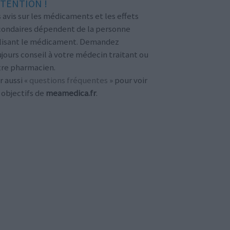
TENTION !
 avis sur les médicaments et les effets
condaires dépendent de la personne
ilisant le médicament. Demandez
jours conseil à votre médecin traitant ou
tre pharmacien.
r aussi «
questions fréquentes
» pour voir
 objectifs de
meamedica.fr
.