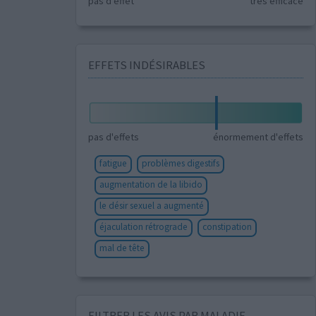
pas d'effet
très efficace
EFFETS INDÉSIRABLES
pas d'effets
énormement d'effets
fatigue
problèmes digestifs
augmentation de la libido
le désir sexuel a augmenté
éjaculation rétrograde
constipation
mal de tête
FILTRER LES AVIS PAR MALADIE