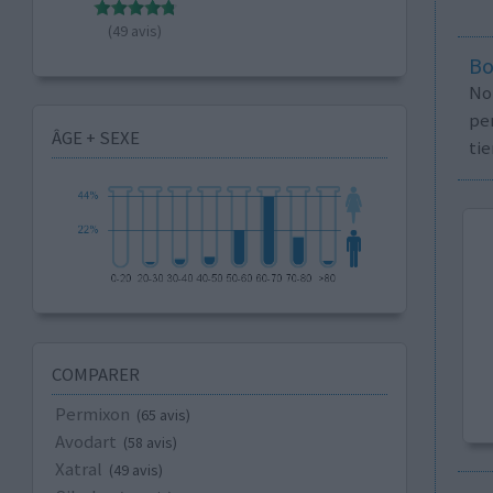
(49 avis)
Bo
No
per
ÂGE + SEXE
tie
COMPARER
Permixon
(65 avis)
Avodart
(58 avis)
Xatral
(49 avis)