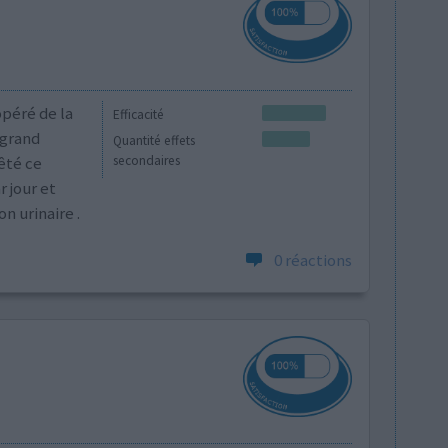
opéré de la
Efficacité
 grand
Quantité effets
rêté ce
secondaires
r jour et
n urinaire .
0 réactions