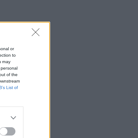
sonal or
ection to
ou may
 personal
out of the
 downstream
B’s List of