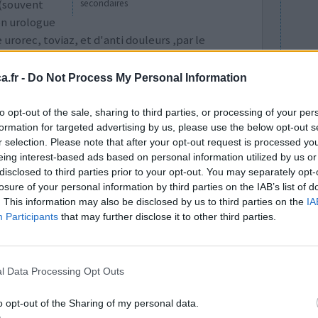
 (souvent
secondaires
on urologue
rorec, toviaz, et d'anti douleurs ,par le
 effets !, puis .ceux ci épuisé
...lire la suite
.fr -
Do Not Process My Personal Information
0 réactions
to opt-out of the sale, sharing to third parties, or processing of your per
formation for targeted advertising by us, please use the below opt-out s
r selection. Please note that after your opt-out request is processed y
eing interest-based ads based on personal information utilized by us or
disclosed to third parties prior to your opt-out. You may separately opt-
losure of your personal information by third parties on the IAB’s list of
. This information may also be disclosed by us to third parties on the
IA
Participants
that may further disclose it to other third parties.
sine est le
Efficacité
rostate. Pas
Quantité effets
l Data Processing Opt Outs
lètes (5 à
secondaires
ue je le
o opt-out of the Sharing of my personal data.
 même et ne s'est pas estompé. Voilà l'expérience