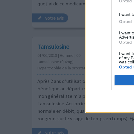
Opted 
que j'ai de ce médicament.
I want t
votre avis
Opted 
I want 
Advertis
Opted 
Tamsulosine
I want t
01/06/2018 | Homme | 60
of my P
tamsulosine (0,4mg)
was col
Opted 
Hypertrophie de la prostate
Après 2 ans d'utilisation du Permixion, dont l'
bénéfique au départ mais vite devenu sans gr
mon généraliste m'a prescrit de prendre en p
Tamsulosine. Action immédiate. Miction red
normale en débit, quantité et fréquence. Eff
rougeurs sur le visage de temps en temps). E
votre avis