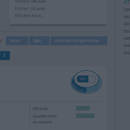
Silodyx
AT
(45 avis)
Urorec
Les
(32 avis)
Affichez tout...
se
ut
tou
vo
par
sexe
âge
satisfaction générale
Voi
les
1
Efficacité
Quantité effets
secondaires