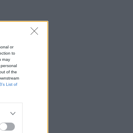
sonal or
ection to
ou may
 personal
out of the
 downstream
B’s List of