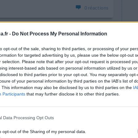
0 réactions
.fr -
Do Not Process My Personal Information
to opt-out of the sale, sharing to third parties, or processing of your per
formation for targeted advertising by us, please use the below opt-out s
r selection. Please note that after your opt-out request is processed y
eing interest-based ads based on personal information utilized by us or
années
Efficacité
disclosed to third parties prior to your opt-out. You may separately opt-
onstaté
Quantité effets
losure of your personal information by third parties on the IAB’s list of
ait pas
secondaires
. This information may also be disclosed by us to third parties on the
IA
ien que je
Participants
that may further disclose it to other third parties.
néraliste ,la miction est redevenue normale avec
ion de petits boutons su
...lire la suite
l Data Processing Opt Outs
0 réactions
o opt-out of the Sharing of my personal data.