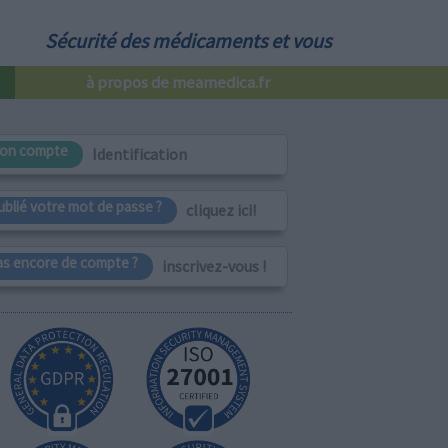
Sécurité des médicaments et vous
à propos de meamedica.fr
on compte
Identification
ublié votre mot de passe ?
cliquez ici!
as encore de compte ?
inscrivez-vous !