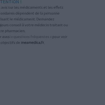
TENTION !
 avis sur les médicaments et les effets
condaires dépendent de la personne
ilisant le médicament. Demandez
jours conseil à votre médecin traitant ou
tre pharmacien.
r aussi «
questions fréquentes
» pour voir
 objectifs de
meamedica.fr
.