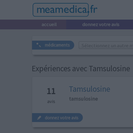
accueil
donnez votre avis
Sélectionnez un autre m
médicaments
Expériences avec Tamsulosine
Tamsulosine
11
tamsulosine
avis
donnez votre avis