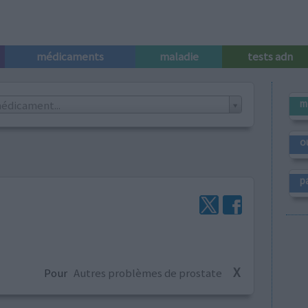
médicaments
maladie
tests adn
m
édicament...
o
p
X
Pour
Autres problèmes de prostate