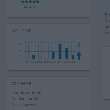
(49 avis)
Bo
No
per
ÂGE + SEXE
tie
COMPARER
Permixon
(65 avis)
Avodart
(58 avis)
Xatral
(49 avis)