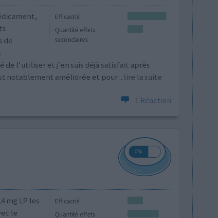
médicament,
Efficacité
ts
Quantité effets
s de
secondaires
s
de l'utiliser et j'en suis déjà satisfait après
'est notablement améliorée et pour
...lire la suite
1 Réaction
4 mg LP les
Efficacité
ec le
Quantité effets