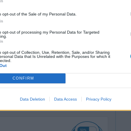
In
o opt-out of the Sale of my Personal Data.
In
to opt-out of processing my Personal Data for Targeted
ing.
In
 mon
Efficacité
o opt-out of Collection, Use, Retention, Sale, and/or Sharing
e) pour
ersonal Data that Is Unrelated with the Purposes for which it
Quantité effets
lected.
 un adénome
secondaires
Out
serve la
hnique laser). Ces 2 médicaments, pris pendant 3
CONFIRM
grossir (la technique REZUM ne
...lire la suite
1 Réaction
Data Deletion
Data Access
Privacy Policy