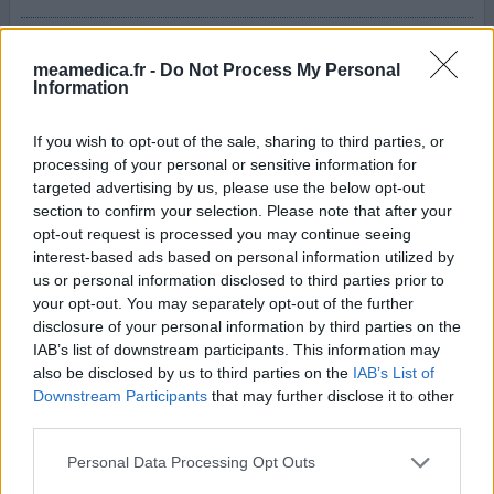
l’injection chaque jour depuis 4 ans est très bien
supportée (hormis les bras que je ne fait pas).
meamedica.fr -
Do Not Process My Personal
L'utilisation du stylo injecteur est très facile. Le seul
Information
inconvénient est la pratique du sport avec ces fortes
inflammations des tendons au niveau des articulations.
If you wish to opt-out of the sale, sharing to third parties, or
Peut être faut il relancer la machine petit à petit et cela
processing of your personal or sensitive information for
passera ? j'ai quelques doutes.
targeted advertising by us, please use the below opt-out
section to confirm your selection. Please note that after your
opt-out request is processed you may continue seeing
votre avis
interest-based ads based on personal information utilized by
us or personal information disclosed to third parties prior to
your opt-out. You may separately opt-out of the further
Gilenya
disclosure of your personal information by third parties on the
19/10/2018 | Femme | 26
IAB’s list of downstream participants. This information may
fingolimod
also be disclosed by us to third parties on the
IAB’s List of
Multiple sclérose en plaques
Downstream Participants
that may further disclose it to other
third parties.
Efficacité
Personal Data Processing Opt Outs
Quantité effets secondaires