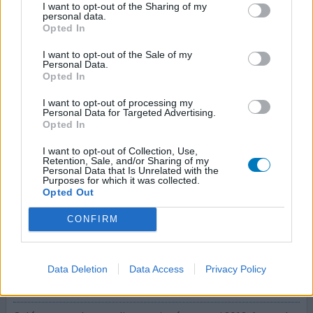
I want to opt-out of the Sharing of my
On m'a diagnostiqué la SEP il y a bientôt 2 ans, j'ai
personal data.
d'abord été sous Aubagio quelques mois ...un calvaire !
Opted In
Perte de cheveux, douleurs articulaires, fatigue,
I want to opt-out of the Sale of my
nouvelles lésions aux iRM... on m'a donc changé de
Personal Data.
traitement pour le Gilenya que je prends depuis environ 1
Opted In
an. Depuis, plus aucun effet secondaire, je suis en pleine
I want to opt-out of processing my
forme, je n'ai plus de nouvelle lésion, bref je
...lire la suite
Personal Data for Targeted Advertising.
Opted In
votre avis
I want to opt-out of Collection, Use,
Retention, Sale, and/or Sharing of my
Personal Data that Is Unrelated with the
Purposes for which it was collected.
Betaferon
Opted Out
01/10/2018 | Homme | 47
CONFIRM
interféron bêta 1b
Multiple sclérose en plaques
Efficacité
Data Deletion
Data Access
Privacy Policy
Quantité effets secondaires