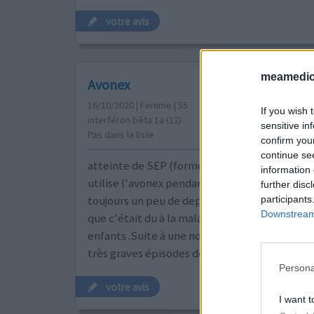
votre avis
meamedica
Avonex
16/10/2020 | Femme | 55
If you wish 
interféron bêta 1a (12)
sensitive in
Pas dans la liste
confirm you
continue se
atteinte de SEP (forme rémittente) depuis 30 
information 
utilise l'avonex pendant 5 ans ensuite pendan
further disc
toujours un peu de depresson mais mon medec
participants
Downstream 
que c'était du à la maladie) j'ai arrêté pour av
enfants .Suite à une nouvelle poussé (perte de
très graves épisodes de dépression(envies sui
Persona
votre avis
I want t