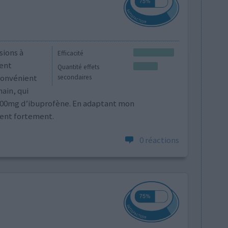
sions à
Efficacité
ment
Quantité effets
convénient
secondaires
main, qui
 400mg d’ibuprofène. En adaptant mon
uent fortement.
0 réactions