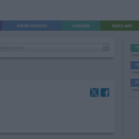
médicaments
maladie
tests adn
m
édicament...
o
p