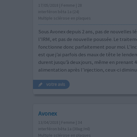
17/05/2018 | Femme | 28
interféron bêta 1a (24)
Multiple sclérose en plaques
Sous Avonex depuis 2 ans, pas de nouvelles lé
l’IRM, et pas de nouvelle poussée. Le traite
fonctionne donc parfaitement pour moi. L’in
est que j’ai parfois des maux de tête le lende
durent jusqu’à deux jours, même en prenant
alimentation après l’injection, ceux-ci dimin
votre avis
Avonex
13/04/2018 | Femme | 34
interféron bêta 1a (30ug/ml)
Multiple sclérose en plaques