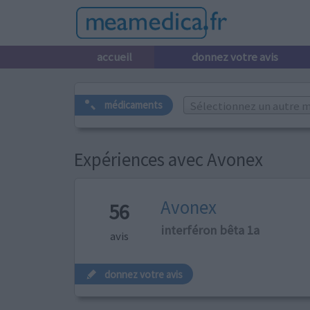
accueil
donnez votre avis
Sélectionnez un autre m
médicaments
Expériences avec Avonex
Avonex
56
interféron bêta 1a
avis
donnez votre avis