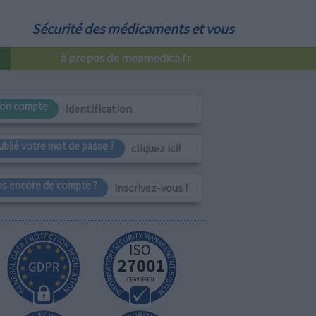
Sécurité des médicaments et vous
à propos de meamedica.fr
on compte
Identification
ublié votre mot de passe ?
cliquez ici!
as encore de compte ?
inscrivez-vous !