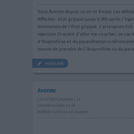
Sous Avonex depuis un an et 4 mois. Les débu
difficiles : état grippal jusqu'à 36h après l'inje
diminution de l'état grippal. J'ai toujours fai
injection 1h avant d'aller me coucher, un cac
d'ibuprofène et du paracétamol si nécessaire a
besoin de prendre de l'ibuprofène ou du par
votre avis
Avonex
11/12/2015 | Homme | 31
interféron bêta 1a (6)
Multiple sclérose en plaques