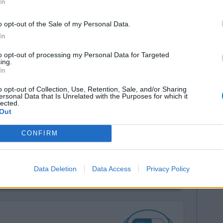
In
o opt-out of the Sale of my Personal Data.
In
to opt-out of processing my Personal Data for Targeted
ing.
In
t 13 ans !
Efficacité
o opt-out of Collection, Use, Retention, Sale, and/or Sharing
ersonal Data that Is Unrelated with the Purposes for which it
hangements
Quantité effets
lected.
arrêt car
secondaires
Out
 anti de
CONFIRM
édoc mis à part la piqûre qui au bout de13 ans me
bé. Et ça j
...lire la suite
Data Deletion
Data Access
Privacy Policy
0 réactions