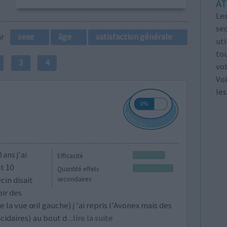
AT
Les
se
par
sexe
âge
satisfaction générale
ut
tou
3
4
vo
Voi
les
ans j'ai
Efficacité
t 10
Quantité effets
in disait
secondaires
oir des
 la vue œil gauche) j 'ai repris l'Avonex mais des
cidaires) au bout d
...lire la suite