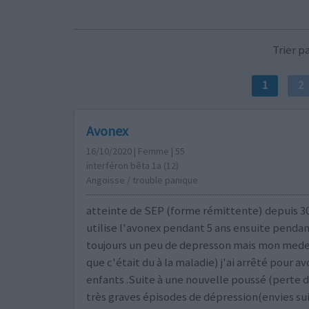
Trier 
1
2
Avonex
16/10/2020 | Femme | 55
interféron bêta 1a (12)
Angoisse / trouble panique
atteinte de SEP (forme rémittente) depuis 30 
utilise l'avonex pendant 5 ans ensuite pendan
toujours un peu de depresson mais mon medec
que c'était du à la maladie) j'ai arrêté pour av
enfants .Suite à une nouvelle poussé (perte de
très graves épisodes de dépression(envies sui