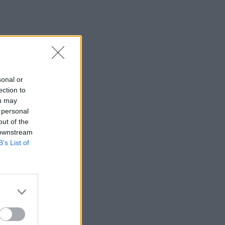
sonal or
ection to
ou may
 personal
out of the
 downstream
B’s List of