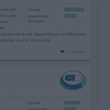
ts ont été
Efficacité
ction, puis
Quantité effets
t mon
secondaires
het
u cours de la nuit. Aujourd'hui, je n'ai même plus
acétamol. Je m'e
...lire la suite
0 réactions
Efficacité
Quantité effets