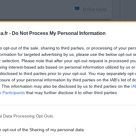
0 réactions
.fr -
Do Not Process My Personal Information
to opt-out of the sale, sharing to third parties, or processing of your per
formation for targeted advertising by us, please use the below opt-out s
r selection. Please note that after your opt-out request is processed y
eing interest-based ads based on personal information utilized by us or
ans j'ai
Efficacité
disclosed to third parties prior to your opt-out. You may separately opt-
t 10
losure of your personal information by third parties on the IAB’s list of
Quantité effets
in disait
. This information may also be disclosed by us to third parties on the
IA
secondaires
Participants
that may further disclose it to other third parties.
oir des
 la vue œil gauche) j 'ai repris l'Avonex mais des
cidaires) au bout d
...lire la suite
l Data Processing Opt Outs
0 réactions
o opt-out of the Sharing of my personal data.