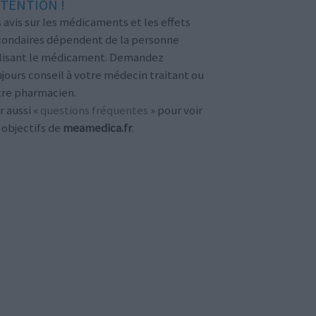
TENTION !
 avis sur les médicaments et les effets
condaires dépendent de la personne
ilisant le médicament. Demandez
jours conseil à votre médecin traitant ou
tre pharmacien.
r aussi «
questions fréquentes
» pour voir
 objectifs de
meamedica.fr
.