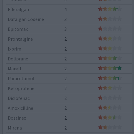
Efferalgan
4
Dafalgan Codeine
3
Epitomax
3
Prontalgine
2
Ixprim
2
Doliprane
2
Maxalt
2
Paracetamol
2
Ketoprofene
2
Diclofenac
2
Amoxicilline
2
Dostinex
2
Mirena
2