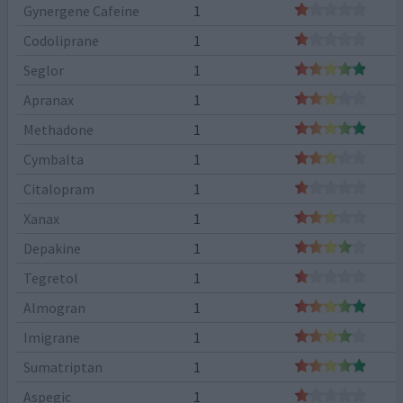
Gynergene Cafeine
1
Codoliprane
1
Seglor
1
Apranax
1
Methadone
1
Cymbalta
1
Citalopram
1
Xanax
1
Depakine
1
Tegretol
1
Almogran
1
Imigrane
1
Sumatriptan
1
Aspegic
1