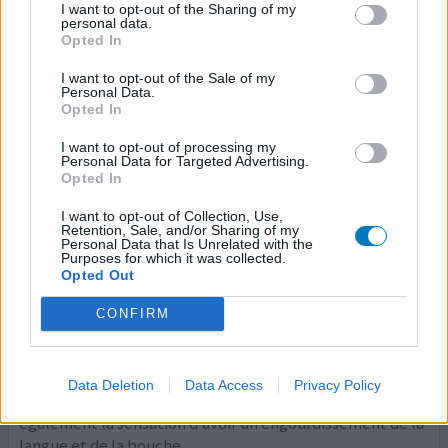
I want to opt-out of the Sharing of my
(situations qui auraient dû me causer un mal de tête mais
personal data.
où je n'ai rien constaté). Le 26 je consta
...lire la suite
Opted In
I want to opt-out of the Sale of my
votre avis
Personal Data.
Opted In
I want to opt-out of processing my
Laroxyl
Personal Data for Targeted Advertising.
Opted In
15/09/2023 | Femme | 40
amitriptyline
I want to opt-out of Collection, Use,
Mal de tête
Retention, Sale, and/or Sharing of my
Personal Data that Is Unrelated with the
Purposes for which it was collected.
Efficacité
Opted Out
Quantité effets secondaires
CONFIRM
J’ai ce médicaments en traitement de fond pour mes
migraines mais aussi pour mes douleurs dorsales suite à
une hernie discale opérée, je le prends depuis janvier de
Data Deletion
Data Access
Privacy Policy
10 à 12 gouttes, une fois la dose prise je ressens
également la sensation d’avoir un engourdissement de la
langue et de la bouche