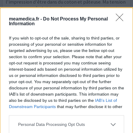
l'impression d'être dans du coton et pâteuse. Ma tension
est toujours très faible et à la suite de cette prise unique
j'ai eu 15/10 de tension. Je pr
...lire la suite
meamedica.fr -
Do Not Process My Personal
Information
votre avis
If you wish to opt-out of the sale, sharing to third parties, or
processing of your personal or sensitive information for
Laroxyl
targeted advertising by us, please use the below opt-out
section to confirm your selection. Please note that after your
25/11/2023 | Femme | 35
opt-out request is processed you may continue seeing
amitriptyline
interest-based ads based on personal information utilized by
Mal de tête
us or personal information disclosed to third parties prior to
your opt-out. You may separately opt-out of the further
Efficacité
disclosure of your personal information by third parties on the
Quantité effets secondaires
IAB’s list of downstream participants. This information may
also be disclosed by us to third parties on the
IAB’s List of
J'ai commencé le traitement le 14 novembre, premier
Downstream Participants
that may further disclose it to other
effets constatés le 21 novembre : tous les symptômes du
third parties.
mal de tête étaient présents (yeux douloureux et chauds,
nuque et haut du dos tendus) sauf la douleur au niveau du
Personal Data Processing Opt Outs
crâne. D'autre améliorations entre le 22 et le 25