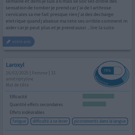
semaine et demi je suis à 6 mais se soir ses orible des
sensation de tomber je prend car j'ai de l arthrose
cervicales sa me fait presque rien j'ai des decharge
eletrique quand j abaisse ma tete ses orrible comment m
aider car je peut plus et je prend aussi
...lire la suite
votre avis
Laroxyl
16/02/2025 | Femme | 31
amitriptyline
Mal de tête
Efficacité
Quantité effets secondaires
Effets indésirables
fatigue
difficulté à se lever
picotements dans la langue