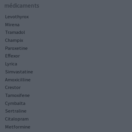
médicaments
Levothyrox
Mirena
Tramadol
Champix
Paroxetine
Effexor
Lyrica
Simvastatine
Amoxicilline
Crestor
Tamoxifene
Cymbalta
Sertraline
Citalopram
Metformine