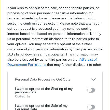
des connaissances médicales. De cette façon, les évaluations
If you wish to opt-out of the sale, sharing to third parties, or
reflètent seulement une image fidèle des expériences propres
processing of your personal or sensitive information for
aux utilisateurs et pas celle du propriétaire de ce site web.
targeted advertising by us, please use the below opt-out
N’oubliez-pas que les expériences peuvent varier selon les
section to confirm your selection. Please note that after your
individus et que pour tout avis médical, il faut toujours prendre
opt-out request is processed you may continue seeing
contact avec votre médecin ou votre pharmacien.
interest-based ads based on personal information utilized by
us or personal information disclosed to third parties prior to
your opt-out. You may separately opt-out of the further
disclosure of your personal information by third parties on the
IAB’s list of downstream participants. This information may
also be disclosed by us to third parties on the
IAB’s List of
Downstream Participants
that may further disclose it to other
third parties.
Personal Data Processing Opt Outs
I want to opt-out of the Sharing of my
personal data.
Opted In
I want to opt-out of the Sale of my
Personal Data.