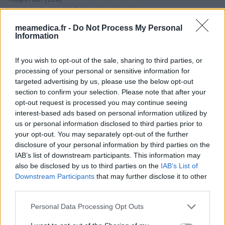
Psychose / schizophrénie - antipsychotique
meamedica.fr -
Do Not Process My Personal
Information
Les évaluations de cette page sont écrites par les utilisateurs
eux-mêmes ; ces avis sont d’abord lus, et éventuellement
If you wish to opt-out of the sale, sharing to third parties, or
adaptés afin de répondre à nos standards en ce qui concerne
processing of your personal or sensitive information for
l’évaluation d’un médicament, avant d’être approuvés. Pour
targeted advertising by us, please use the below opt-out
partager des évaluations, il n’est pas nécessaire de posséder
section to confirm your selection. Please note that after your
des connaissances médicales. De cette façon, les évaluations
opt-out request is processed you may continue seeing
reflètent seulement une image fidèle des expériences propres
interest-based ads based on personal information utilized by
aux utilisateurs et pas celle du propriétaire de ce site web.
us or personal information disclosed to third parties prior to
N’oubliez-pas que les expériences peuvent varier selon les
your opt-out. You may separately opt-out of the further
individus et que pour tout avis médical, il faut toujours prendre
disclosure of your personal information by third parties on the
contact avec votre médecin ou votre pharmacien.
IAB’s list of downstream participants. This information may
also be disclosed by us to third parties on the
IAB’s List of
Downstream Participants
that may further disclose it to other
third parties.
Personal Data Processing Opt Outs