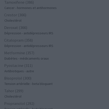
Tamoxifene (386)
Cancer - hormones et antihormones
Crestor (366)
Cholestérol
Deroxat (366)
Dépression - antidépresseurs IRS
Citalopram (358)
Dépression - antidépresseurs IRS
Metformine (357)
Diabètes - médicaments oraux
Pyostacine (311)
Antibiotiques - autre
Bisoprolol (300)
Tension artérielle - beta bloquant
Tahor (299)
Cholestérol
Propranolol (292)
Tension artérielle - beta bloquant