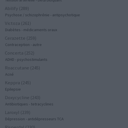
Abilify (289)
Psychose / schizophrénie - antipsychotique
Victoza (261)
Diabètes - médicaments oraux
Cerazette (259)
Contraception - autre
Concerta (252)
ADHD - psychostimulants
Roaccutane (245)
Acné
Keppra (245)
Epilepsie
Doxycycline (243)
Antibiotiques - tetracyclines
Laroxyl (239)
Dépression - antidépresseurs TCA
Risperdal (230)