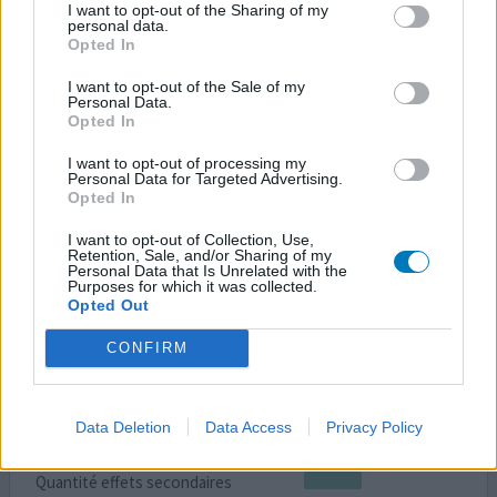
I want to opt-out of the Sharing of my
Je me souviens avoir mis entre 15 jours et 3 semaines
personal data.
Opted In
pour m'habituer au médicament et ne plus sentir les
effets secondaires (qques nausées...). Cela faisait
I want to opt-out of the Sale of my
quelques années que je le prenais, lorsqu'il y a un plus
Personal Data.
Opted In
d'un mois, deux peut-être, mon psychiatre m'a demandé
de passer de 2 comprimés à un seul. Depuis 3 semaines,
I want to opt-out of processing my
mes angoisses sont revenues ! Je viens de passé à
...lire la
Personal Data for Targeted Advertising.
suite
Opted In
I want to opt-out of Collection, Use,
0 réactions
votre avis
Retention, Sale, and/or Sharing of my
Personal Data that Is Unrelated with the
Purposes for which it was collected.
Opted Out
Citalopram
CONFIRM
16/02/2012 | Femme | 45
citalopram
Troubles d'angoisse
Data Deletion
Data Access
Privacy Policy
Efficacité
Quantité effets secondaires