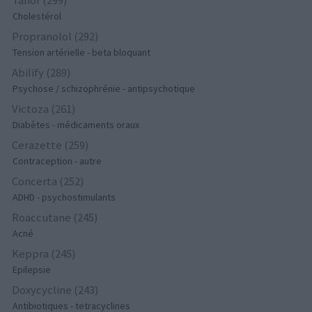
Tahor (299)
Cholestérol
Propranolol (292)
Tension artérielle - beta bloquant
Abilify (289)
Psychose / schizophrénie - antipsychotique
Victoza (261)
Diabètes - médicaments oraux
Cerazette (259)
Contraception - autre
Concerta (252)
ADHD - psychostimulants
Roaccutane (245)
Acné
Keppra (245)
Epilepsie
Doxycycline (243)
Antibiotiques - tetracyclines