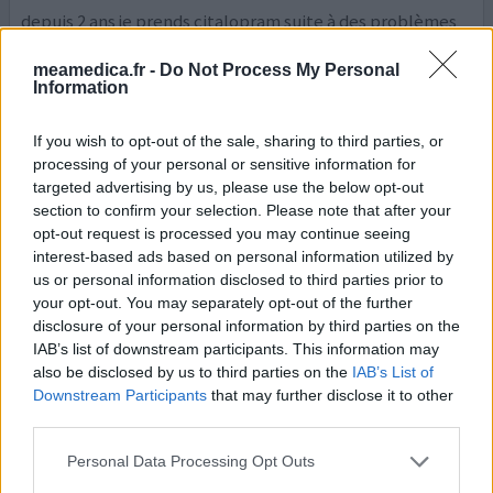
depuis 2 ans je prends citalopram suite à des problèmes
de retour d'âge tels que angoisse et crises de larmes.
c'est bien sûr une question d'hormones mais je veux dire
meamedica.fr -
Do Not Process My Personal
Information
aux femmes ayant les mêmes problèmes qu'il existe un
médicament qui, moi, m'aide bien. déjà après 1 ou 2
semaines je me sentais mieux et plus forte. je
If you wish to opt-out of the sale, sharing to third parties, or
recommençais même à chanter avec la radio et à penser
processing of your personal or sensitive information for
targeted advertising by us, please use the below opt-out
p
...lire la suite
section to confirm your selection. Please note that after your
opt-out request is processed you may continue seeing
0 réactions
votre avis
interest-based ads based on personal information utilized by
us or personal information disclosed to third parties prior to
your opt-out. You may separately opt-out of the further
Citalopram
disclosure of your personal information by third parties on the
IAB’s list of downstream participants. This information may
03/03/2012 | Femme | 37
also be disclosed by us to third parties on the
IAB’s List of
citalopram
Downstream Participants
that may further disclose it to other
Troubles d'angoisse
third parties.
Efficacité
Personal Data Processing Opt Outs
Quantité effets secondaires