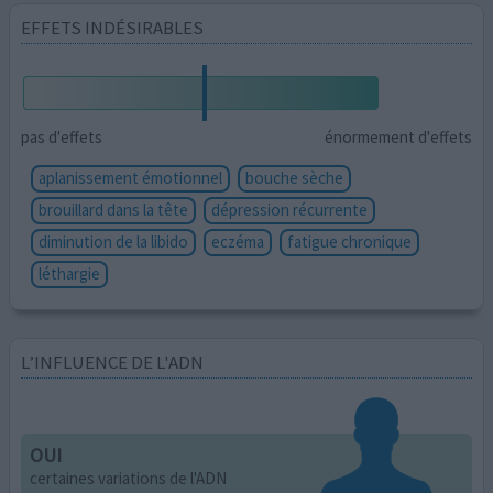
EFFETS INDÉSIRABLES
pas d'effets
énormement d'effets
aplanissement émotionnel
bouche sèche
brouillard dans la tête
dépression récurrente
diminution de la libido
eczéma
fatigue chronique
léthargie
L’INFLUENCE DE L'ADN
OUI
certaines variations de l'ADN