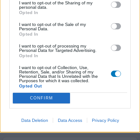
I want to opt-out of the Sharing of my
personal data.
Citalopram
Opted In
02/03/2020 | Femme | 21
citalopram (30mg)
I want to opt-out of the Sale of my
Personal Data.
Dépression
Opted In
Efficacité
I want to opt-out of processing my
Quantité effets secondaires
Personal Data for Targeted Advertising.
Opted In
J'ai commencé ce traitement car j'étais en dépression, je
I want to opt-out of Collection, Use,
le prend depuis un an. Je dois avouer que j'étais assez
Retention, Sale, and/or Sharing of my
Personal Data that Is Unrelated with the
réticente au début, je n'avais jamais pris d'AD. Mais il m'a
Purposes for which it was collected.
sauvé. J'ai retrouvé petit à petit de la motivation de
Opted Out
vivre. Puis l'envie de vivre. J'ai essayé d'autres AD avant
celui-ci, et c'est celui qui m'a fait le moins d'effets
CONFIRM
secondaires. Pendant les p
...lire la suite
0 réactions
votre avis
Data Deletion
Data Access
Privacy Policy