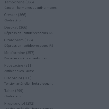
Tamoxifene (386)
Cancer - hormones et antihormones
Crestor (366)
Cholestérol
Deroxat (366)
Dépression - antidépresseurs IRS
Citalopram (358)
Dépression - antidépresseurs IRS
Metformine (357)
Diabètes - médicaments oraux
Pyostacine (311)
Antibiotiques - autre
Bisoprolol (300)
Tension artérielle - beta bloquant
Tahor (299)
Cholestérol
Propranolol (292)
Tension artérielle - beta bloquant