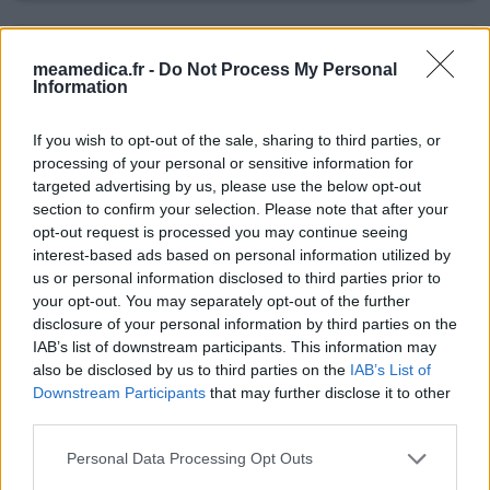
Citalopram
meamedica.fr -
Do Not Process My Personal
06/10/2020 | Femme | 38
Information
citalopram (20mg)
Dépression
If you wish to opt-out of the sale, sharing to third parties, or
processing of your personal or sensitive information for
Efficacité
targeted advertising by us, please use the below opt-out
Quantité effets secondaires
section to confirm your selection. Please note that after your
opt-out request is processed you may continue seeing
Mon médecin ma prescrit ce médicament car je suis
interest-based ads based on personal information utilized by
tombé dans la dépression. Hier soir j'ai pris le
us or personal information disclosed to third parties prior to
médicament au couché et ce matin affreux. Impossible de
your opt-out. You may separately opt-out of the further
rester debout,complètement dans le gaz somnolence,
disclosure of your personal information by third parties on the
nausée difficultés à respirer. Un vrai calvaire ce
IAB’s list of downstream participants. This information may
médicament. C'est le premier comprimé que je prend et
also be disclosed by us to third parties on the
IAB’s List of
le dernier. Je vais appeler mon médecin
Downstream Participants
that may further disclose it to other
third parties.
0 réactions
votre avis
Personal Data Processing Opt Outs