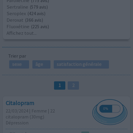
Paroxetine
(775 avis)
Sertraline
(579 avis)
Seroplex
(424 avis)
Deroxat
(366 avis)
Fluoxétine
(225 avis)
Affichez tout...
Trier par
sexe
âge
satisfaction générale
1
2
Citalopram
22/03/2024 | Femme | 22
citalopram (30mg)
Dépression