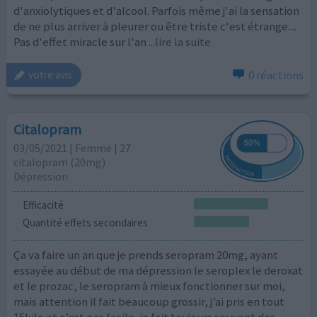
d'anxiolytiques et d'alcool. Parfois même j'ai la sensation
de ne plus arriver à pleurer ou être triste c'est étrange....
Pas d'effet miracle sur l'an
...lire la suite
0 réactions
votre avis
Citalopram
03/05/2021 | Femme | 27
citalopram (20mg)
Dépression
Efficacité
Quantité effets secondaires
Ça va faire un an que je prends seropram 20mg, ayant
essayée au début de ma dépression le seroplex le deroxat
et le prozac, le seropram à mieux fonctionner sur moi,
mais attention il fait beaucoup grossir, j’ai pris en tout
15kilo et c’est pas facile, je fait toujours souvent des