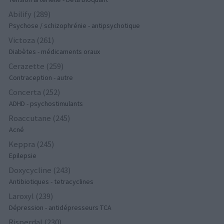
Abilify (289)
Psychose / schizophrénie - antipsychotique
Victoza (261)
Diabètes - médicaments oraux
Cerazette (259)
Contraception - autre
Concerta (252)
ADHD - psychostimulants
Roaccutane (245)
Acné
Keppra (245)
Epilepsie
Doxycycline (243)
Antibiotiques - tetracyclines
Laroxyl (239)
Dépression - antidépresseurs TCA
Risperdal (230)