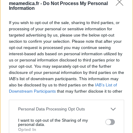
meamedica.fr -
Do Not Process My Personal
eux-mêmes ; ces avis sont d’abord lus, et éventuellement
Information
adaptés afin de répondre à nos standards en ce qui concerne
l’évaluation d’un médicament, avant d’être approuvés. Pour
If you wish to opt-out of the sale, sharing to third parties, or
partager des évaluations, il n’est pas nécessaire de posséder
processing of your personal or sensitive information for
des connaissances médicales. De cette façon, les évaluations
targeted advertising by us, please use the below opt-out
reflètent seulement une image fidèle des expériences propres
section to confirm your selection. Please note that after your
aux utilisateurs et pas celle du propriétaire de ce site web.
opt-out request is processed you may continue seeing
N’oubliez-pas que les expériences peuvent varier selon les
interest-based ads based on personal information utilized by
individus et que pour tout avis médical, il faut toujours prendre
us or personal information disclosed to third parties prior to
contact avec votre médecin ou votre pharmacien.
your opt-out. You may separately opt-out of the further
disclosure of your personal information by third parties on the
IAB’s list of downstream participants. This information may
also be disclosed by us to third parties on the
IAB’s List of
Downstream Participants
that may further disclose it to other
third parties.
Personal Data Processing Opt Outs
I want to opt-out of the Sharing of my
personal data.
Opted In