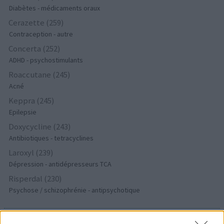
Diabètes - médicaments oraux
Cerazette (259)
Contraception - autre
Concerta (252)
ADHD - psychostimulants
Roaccutane (245)
Acné
Keppra (245)
Epilepsie
Doxycycline (243)
Antibiotiques - tetracyclines
Laroxyl (239)
Dépression - antidépresseurs TCA
Risperdal (230)
Psychose / schizophrénie - antipsychotique
Les évaluations de cette page sont écrites par les utilisateurs