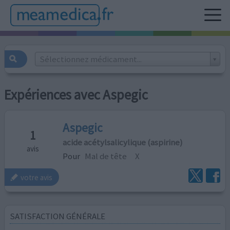
Sélectionnez médicament...
Expériences avec Aspegic
Aspegic
1
acide acétylsalicylique (aspirine)
avis
Pour
Mal de tête
X
votre avis
SATISFACTION GÉNÉRALE