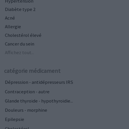
Hypertension
Diabète type 2
Acné
Allergie
Cholestérol élevé
Cancer du sein
Affichez tout...
catégorie médicament
Dépression - antidépresseurs IRS
Contraception - autre
Glande thyroïde - hypothyroïdie...
Douleurs - morphine
Epilepsie
Cholestérol