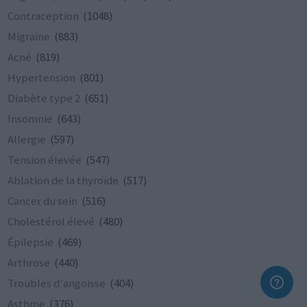
Contraception
(1048)
Migraine
(883)
Acné
(819)
Hypertension
(801)
Diabète type 2
(651)
Insomnie
(643)
Allergie
(597)
Tension élevée
(547)
Ablation de la thyroïde
(517)
Cancer du sein
(516)
Cholestérol élevé
(480)
Épilepsie
(469)
Arthrose
(440)
Troubles d'angoisse
(404)
Asthme
(376)