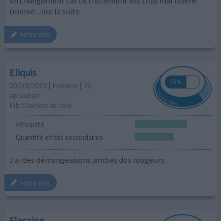
un changement car ce traitement est trop mal toléré
(mome
...lire la suite
votre avis
Eliquis
20/03/2022 | Femme | 70
apixaban
Fibrillation atriale
Efficacité
Quantité effets secondaires
J ai des démangeaisons jambes dos rougeurs
votre avis
Flecaine