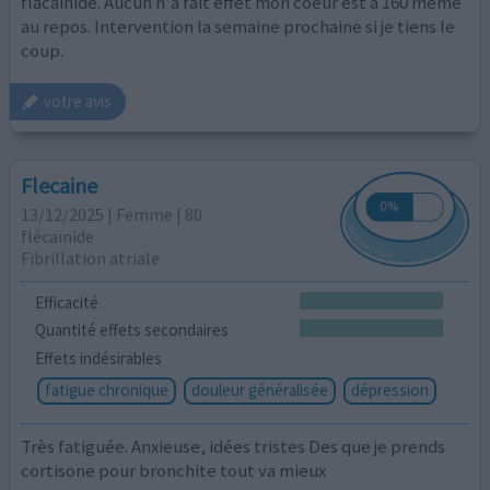
flacainide. Aucun n'a fait effet mon coeur est à 160 même
au repos. Intervention la semaine prochaine si je tiens le
coup.
votre avis
Flecaine
13/12/2025 | Femme | 80
flécaïnide
Fibrillation atriale
Efficacité
Quantité effets secondaires
Effets indésirables
fatigue chronique
douleur généralisée
dépression
Très fatiguée. Anxieuse, idées tristes Des que je prends
cortisone pour bronchite tout va mieux