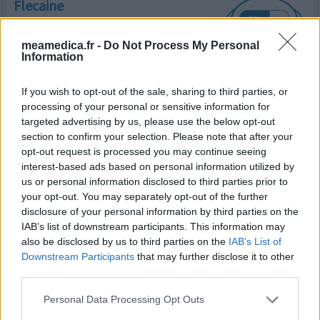
Flecaine
16/04/2024 | Homme | 60
flécaïnide
meamedica.fr -
Do Not Process My Personal
Fibrillation atriale
Information
Efficacité
If you wish to opt-out of the sale, sharing to third parties, or
Quantité effets secondaires
processing of your personal or sensitive information for
Effets indésirables
targeted advertising by us, please use the below opt-out
section to confirm your selection. Please note that after your
tachycardie
opt-out request is processed you may continue seeing
interest-based ads based on personal information utilized by
Prescrit pour FA transitoire à l'effort. C'est non
us or personal information disclosed to third parties prior to
seulement une cochonnerie, mais un machin qui ne
your opt-out. You may separately opt-out of the further
devrait plus être prescrit comme prévention de la
disclosure of your personal information by third parties on the
FAselon la Haute Autorité de Santé. Les cardiologues
IAB’s list of downstream participants. This information may
sont sans doute de bons techniciens mais de piètres
also be disclosed by us to third parties on the
IAB’s List of
soignants. Après tout, ils ont défendu très longtemps le
Downstream Participants
that may further disclose it to other
Médiator, niant l'effet délétère sur les valves cardiaques.
third parties.
...lire la suite
Personal Data Processing Opt Outs
votre avis