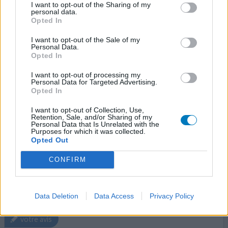
I want to opt-out of the Sharing of my
personal data.
Opted In
Sotalol
I want to opt-out of the Sale of my
Personal Data.
06/09/2023 | Homme | 64
Opted In
sotalol
Fibrillation atriale
I want to opt-out of processing my
Personal Data for Targeted Advertising.
Opted In
Efficacité
Quantité effets secondaires
I want to opt-out of Collection, Use,
Retention, Sale, and/or Sharing of my
Personal Data that Is Unrelated with the
Traitement établi par ma Cardio 80 mg le matin et 40 le
Purposes for which it was collected.
soir ( AC/FA ) et coronarien . Une semaine plus tard
Opted Out
arythmie pendant le we et bradycardie à 45 constatée (
CONFIRM
peut-être plus bas ... ) Arrêt du traitement propre
initiative pd le we , appel au cardio le lundi puis le mardi ...
RDV holter le mercredi puis baisse du dosage de 40 mg 2
fois/jour . Retour à la normale mai
...lire la suite
Data Deletion
Data Access
Privacy Policy
votre avis