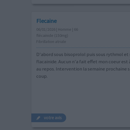
Flecaine
06/01/2026 | Homme | 66
flécaïnide (150mg)
Fibrillation atriale
D'abord sous bisoprolol puis sous rythmol et
flacainide. Aucun n'a fait effet mon coeur es
au repos. Intervention la semaine prochaine si 
coup.
votre avis