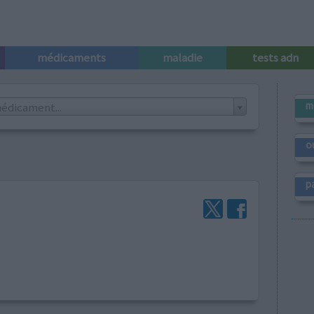
médicaments
maladie
tests adn
m
édicament...
o
p