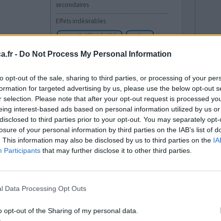
secondaires
Effets indésirables
maux de tête répétés
vertiges
fatigue
.fr -
Do Not Process My Personal Information
0 réactions
to opt-out of the sale, sharing to third parties, or processing of your per
formation for targeted advertising by us, please use the below opt-out s
r selection. Please note that after your opt-out request is processed y
eing interest-based ads based on personal information utilized by us or
disclosed to third parties prior to your opt-out. You may separately opt-
losure of your personal information by third parties on the IAB’s list of
. This information may also be disclosed by us to third parties on the
IA
Participants
that may further disclose it to other third parties.
jourd’hui
Efficacité
l Data Processing Opt Outs
ou pose de
Quantité effets
secondaires
o opt-out of the Sharing of my personal data.