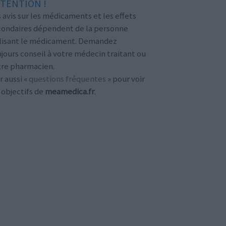
TENTION !
 avis sur les médicaments et les effets
condaires dépendent de la personne
ilisant le médicament. Demandez
jours conseil à votre médecin traitant ou
tre pharmacien.
r aussi «
questions fréquentes
» pour voir
 objectifs de
meamedica.fr
.