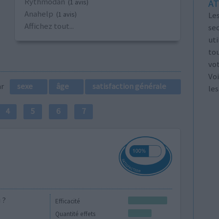
Rythmodan
AT
(1 avis)
Anahelp
Les
(1 avis)
Affichez tout...
se
ut
tou
vo
Voi
par
sexe
âge
satisfaction générale
les
4
5
6
7
 ?
Efficacité
Quantité effets