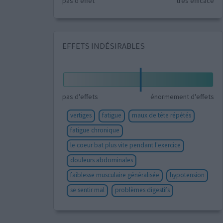
pas d'effet
très efficace
EFFETS INDÉSIRABLES
pas d'effets
énormement d'effets
vertiges
fatigue
maux de tête répétés
fatigue chronique
le coeur bat plus vite pendant l'exercice
douleurs abdominales
faiblesse musculaire généralisée
hypotension
se sentir mal
problèmes digestifs