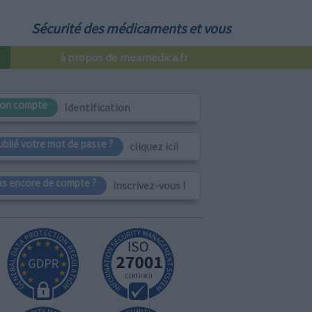
Sécurité des médicaments et vous
à propos de meamedica.fr
on compte
Identification
ublié votre mot de passe ?
cliquez ici!
as encore de compte ?
inscrivez-vous !