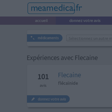
accueil
donnez votre avis
Sélectionnez un autre m
médicaments
Expériences avec Flecaine
Flecaine
101
flécaïnide
avis
donnez votre avis