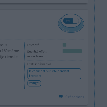
 sous
Efficacité
t à 160 même
Quantité effets
je tiens le
secondaires
Effets indésirables
le coeur bat plus vite pendant
l'exercice
vertiges
0 réactions