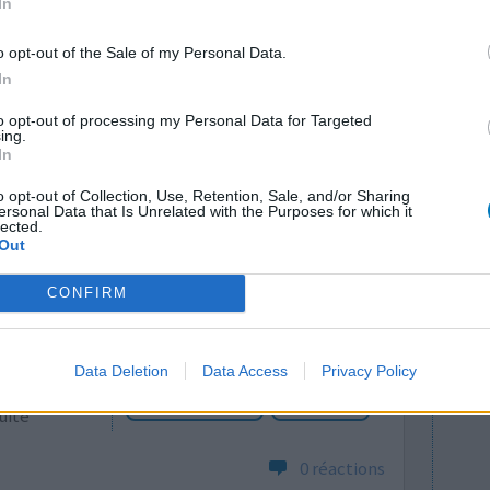
In
0 réactions
o opt-out of the Sale of my Personal Data.
In
to opt-out of processing my Personal Data for Targeted
ing.
In
o opt-out of Collection, Use, Retention, Sale, and/or Sharing
ersonal Data that Is Unrelated with the Purposes for which it
lected.
Out
désolé si
Efficacité
 la
Quantité effets
CONFIRM
 mois mais
secondaires
 je monté à
Effets indésirables
ec le temps
Data Deletion
Data Access
Privacy Policy
hypotension
vertiges
220 bpm voir
bouffées de chaleur
mal au ventre
suite
0 réactions