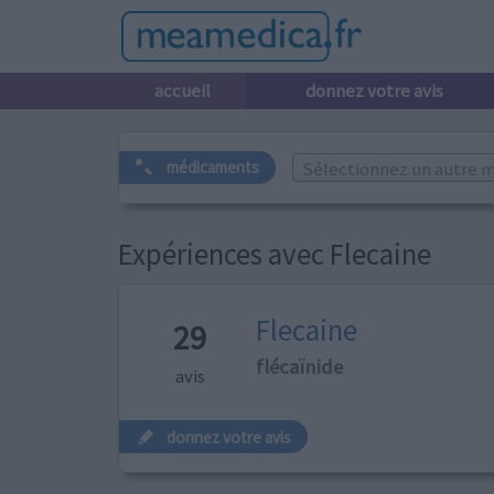
accueil
donnez votre avis
Sélectionnez un autre m
médicaments
Expériences avec Flecaine
Flecaine
29
flécaïnide
avis
donnez votre avis