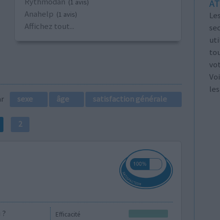
Rythmodan
AT
(1 avis)
Anahelp
Les
(1 avis)
Affichez tout...
se
ut
tou
vo
Voi
les
par
sexe
âge
satisfaction générale
2
 ?
Efficacité