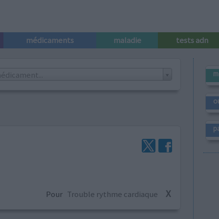
médicaments
maladie
tests adn
m
édicament...
o
p
X
Pour
Trouble rythme cardiaque