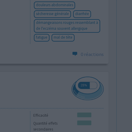
douleurs abdominales
sécheresse générale
diarrhée
démangeaisons rouges ressemblant à
de l'eczéma souvent allergique
fatigue
mal de tête
0 réactions
Efficacité
Quantité effets
secondaires