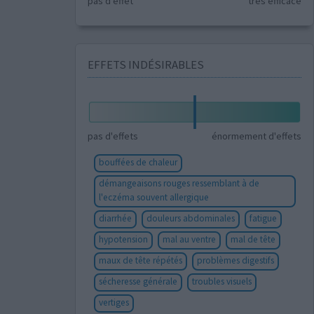
pas d'effet
très efficace
EFFETS INDÉSIRABLES
pas d'effets
énormement d'effets
bouffées de chaleur
démangeaisons rouges ressemblant à de
l'eczéma souvent allergique
diarrhée
douleurs abdominales
fatigue
hypotension
mal au ventre
mal de tête
maux de tête répétés
problèmes digestifs
sécheresse générale
troubles visuels
vertiges