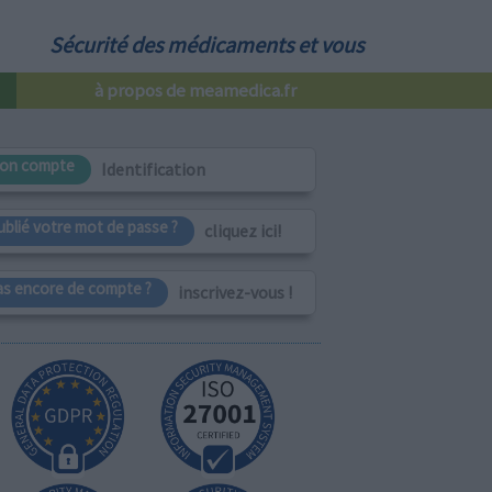
Sécurité des médicaments et vous
à propos de meamedica.fr
on compte
Identification
ublié votre mot de passe ?
cliquez ici!
as encore de compte ?
inscrivez-vous !