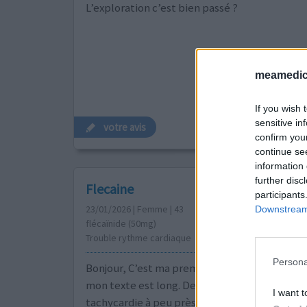
L’exploration c’est bien passé ?
meamedica
If you wish 
sensitive in
votre avis
confirm you
continue se
information 
further disc
Flecaine
participants
23/01/2026 | Femme | 43
Downstream 
flécaïnide (50mg)
Trouble rythme cardiaque
Persona
Bonjour, C’est ma première fois sur ce forum,
mon texte est long. Depuis plus 2 ans je fait de
I want t
tachycardie à peu près une crise tout les 2 /3