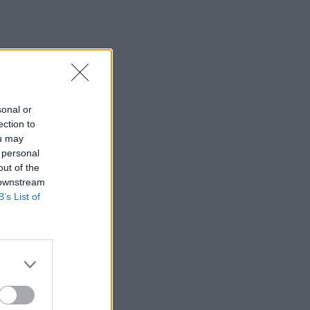
sonal or
ection to
ou may
 personal
out of the
 downstream
B’s List of