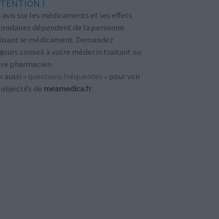
TENTION !
 avis sur les médicaments et les effets
condaires dépendent de la personne
ilisant le médicament. Demandez
jours conseil à votre médecin traitant ou
tre pharmacien.
r aussi «
questions fréquentes
» pour voir
 objectifs de
meamedica.fr
.