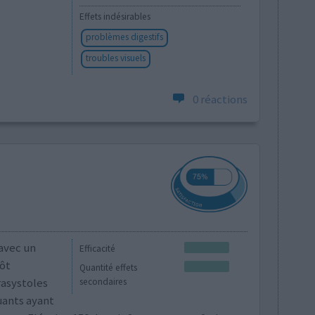
Effets indésirables
problèmes digestifs
troubles visuels
0 réactions
 avec un
Efficacité
tôt
Quantité effets
asystoles
secondaires
uants ayant