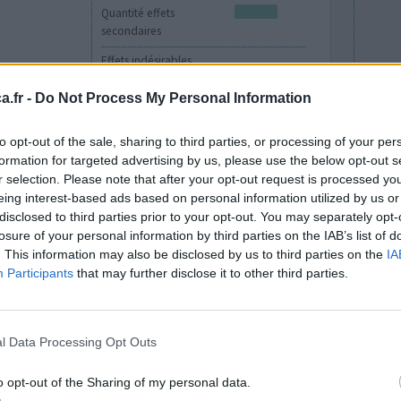
Quantité effets
secondaires
Effets indésirables
maux de tête répétés
vertiges
.fr -
Do Not Process My Personal Information
fatigue
to opt-out of the sale, sharing to third parties, or processing of your per
formation for targeted advertising by us, please use the below opt-out s
0 réactions
r selection. Please note that after your opt-out request is processed y
eing interest-based ads based on personal information utilized by us or
disclosed to third parties prior to your opt-out. You may separately opt-
losure of your personal information by third parties on the IAB’s list of
. This information may also be disclosed by us to third parties on the
IA
Participants
that may further disclose it to other third parties.
l Data Processing Opt Outs
désolé si
Efficacité
 la
Quantité effets
o opt-out of the Sharing of my personal data.
 mois mais
secondaires