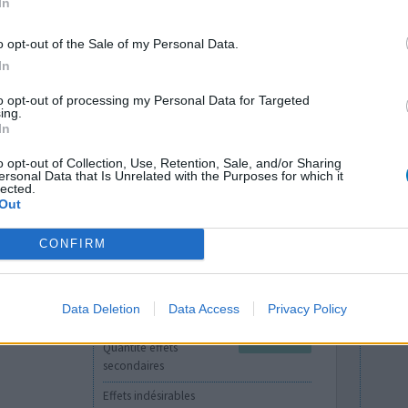
In
 je monté à
Effets indésirables
ec le temps
o opt-out of the Sale of my Personal Data.
hypotension
vertiges
220 bpm voir
In
bouffées de chaleur
mal au ventre
suite
to opt-out of processing my Personal Data for Targeted
ing.
0 réactions
In
o opt-out of Collection, Use, Retention, Sale, and/or Sharing
ersonal Data that Is Unrelated with the Purposes for which it
lected.
Out
CONFIRM
Data Deletion
Data Access
Privacy Policy
Efficacité
Quantité effets
secondaires
Effets indésirables