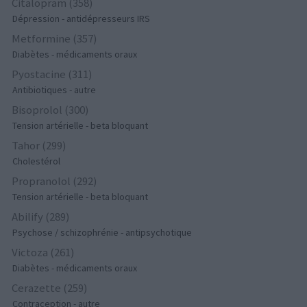
Citalopram (358)
Dépression - antidépresseurs IRS
Metformine (357)
Diabètes - médicaments oraux
Pyostacine (311)
Antibiotiques - autre
Bisoprolol (300)
Tension artérielle - beta bloquant
Tahor (299)
Cholestérol
Propranolol (292)
Tension artérielle - beta bloquant
Abilify (289)
Psychose / schizophrénie - antipsychotique
Victoza (261)
Diabètes - médicaments oraux
Cerazette (259)
Contraception - autre