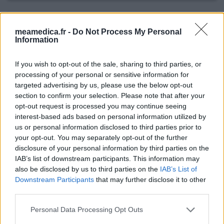
Levothyrox
meamedica.fr -
Do Not Process My Personal
29/12/2020 | Homme | 41
Information
lévothyroxine (100ug)
Maladie d'Hashimoto
If you wish to opt-out of the sale, sharing to third parties, or
processing of your personal or sensitive information for
Efficacité
targeted advertising by us, please use the below opt-out
Quantité effets secondaires
section to confirm your selection. Please note that after your
opt-out request is processed you may continue seeing
Apres une TSH a 25, 4 on me prescrit médicament. Je suis
interest-based ads based on personal information utilized by
devenu très anxieux. Les céphalées sont invalidantes. Et
us or personal information disclosed to third parties prior to
poids qui fait yoyo...
your opt-out. You may separately opt-out of the further
disclosure of your personal information by third parties on the
0 réactions
votre avis
IAB’s list of downstream participants. This information may
also be disclosed by us to third parties on the
IAB’s List of
Downstream Participants
that may further disclose it to other
third parties.
Levothyrox
19/10/2020 | Homme | 68
Personal Data Processing Opt Outs
lévothyroxine (125ug)