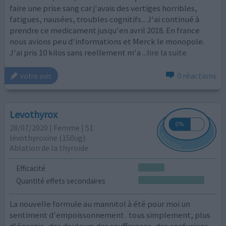
faire une prise sang car j'avais des vertiges horribles,
fatigues, nausées, troubles cognitifs... J'ai continué à
prendre ce medicament jusqu'en avril 2018. En france
nous avions peu d'informations et Merck le monopole.
J'ai pris 10 kilos sans reellement m'a
...lire la suite
0 réactions
votre avis
Levothyrox
28/07/2020 | Femme | 51
lévothyroxine (150ug)
Ablation de la thyroïde
Efficacité
Quantité effets secondaires
La nouvelle formule au mannitol à été pour moi un
sentiment d'empoissonnement . tous simplement, plus
d'énergie, des douleurs des souffrances, des confusions