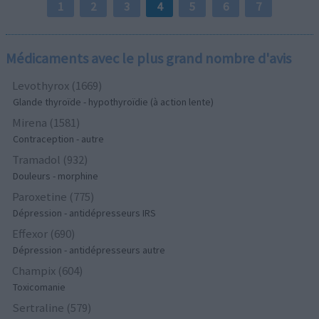
1
2
3
4
5
6
7
Médicaments avec le plus grand nombre d'avis
Levothyrox (1669)
Glande thyroïde - hypothyroïdie (à action lente)
Mirena (1581)
Contraception - autre
Tramadol (932)
Douleurs - morphine
Paroxetine (775)
Dépression - antidépresseurs IRS
Effexor (690)
Dépression - antidépresseurs autre
Champix (604)
Toxicomanie
Sertraline (579)