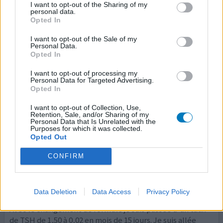
Hypothyroïdie
I want to opt-out of the Sharing of my
personal data.
Opted In
Efficacité
Quantité effets secondaires
I want to opt-out of the Sale of my
Personal Data.
Opted In
Depuis que je suis passé au T caps j'oublie ma thyroide.
I want to opt-out of processing my
Personal Data for Targeted Advertising.
0 réactions
votre avis
Opted In
I want to opt-out of Collection, Use,
Retention, Sale, and/or Sharing of my
Levothyrox
Personal Data that Is Unrelated with the
Purposes for which it was collected.
31/08/2020 | Femme | 48
Opted Out
lévothyroxine (125ug)
Ablation de la thyroïde
CONFIRM
Efficacité
Quantité effets secondaires
Data Deletion
Data Access
Privacy Policy
Avec le changement de formule je suis passée d'un taux
de TSH de 1,50 à 0,02 en mois de 15 jours. Je suis allée