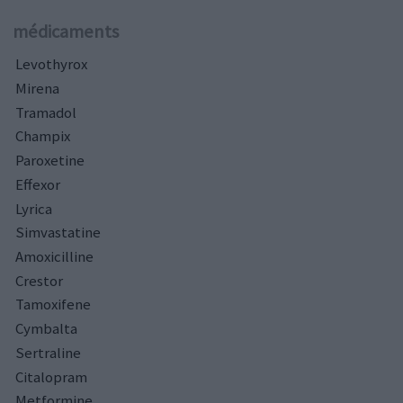
médicaments
Levothyrox
Mirena
Tramadol
Champix
Paroxetine
Effexor
Lyrica
Simvastatine
Amoxicilline
Crestor
Tamoxifene
Cymbalta
Sertraline
Citalopram
Metformine