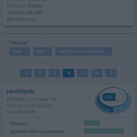
Euthyral
(32 avis)
Thyrofix
(26 avis)
Affichez tout...
Trier par
sexe
âge
satisfaction générale
1
2
3
4
5
6
7
Levothyrox
22/08/2021 | Femme | 40
lévothyroxine (112ug)
Hypothyroïdie
Efficacité
Quantité effets secondaires